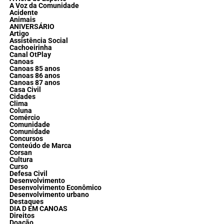
A Voz da Comunidade
Acidente
Animais
ANIVERSÁRIO
Artigo
Assistência Social
Cachoeirinha
Canal OtPlay
Canoas
Canoas 85 anos
Canoas 86 anos
Canoas 87 anos
Casa Civil
Cidades
Clima
Coluna
Comércio
Comunidade
Comunidade
Concursos
Conteúdo de Marca
Corsan
Cultura
Curso
Defesa Civil
Desenvolvimento
Desenvolvimento Econômico
Desenvolvimento urbano
Destaques
DIA D EM CANOAS
Direitos
Doação