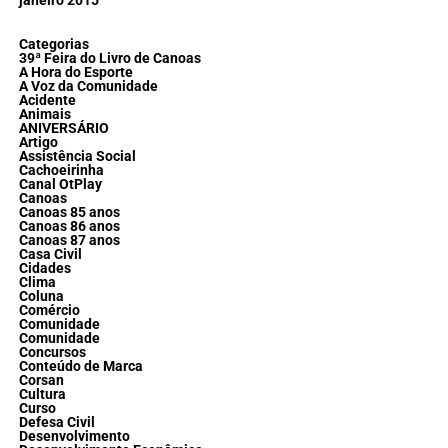
janeiro 2015
Categorias
39ª Feira do Livro de Canoas
A Hora do Esporte
A Voz da Comunidade
Acidente
Animais
ANIVERSÁRIO
Artigo
Assistência Social
Cachoeirinha
Canal OtPlay
Canoas
Canoas 85 anos
Canoas 86 anos
Canoas 87 anos
Casa Civil
Cidades
Clima
Coluna
Comércio
Comunidade
Comunidade
Concursos
Conteúdo de Marca
Corsan
Cultura
Curso
Defesa Civil
Desenvolvimento