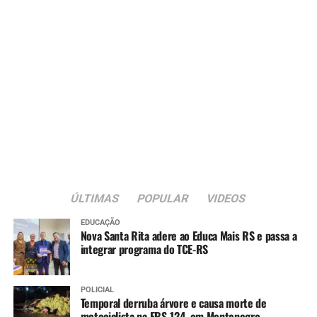
ÚLTIMAS
POPULAR
VIDEOS
EDUCAÇÃO
Nova Santa Rita adere ao Educa Mais RS e passa a
integrar programa do TCE-RS
POLICIAL
Temporal derruba árvore e causa morte de
motociclista na ERS-124, em Montenegro