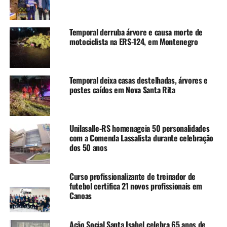
Temporal derruba árvore e causa morte de
motociclista na ERS-124, em Montenegro
Temporal deixa casas destelhadas, árvores e
postes caídos em Nova Santa Rita
Unilasalle-RS homenageia 50 personalidades
com a Comenda Lassalista durante celebração
dos 50 anos
Curso profissionalizante de treinador de
futebol certifica 21 novos profissionais em
Sandro Coelho – Foto: Thiago Guimarães
Canoas
A
noite de sexta-feira, 15,
foi de muita festa, alegria e
honra às tradições na terceira noite da 29ª Semana
Ação Social Santa Isabel celebra 65 anos de