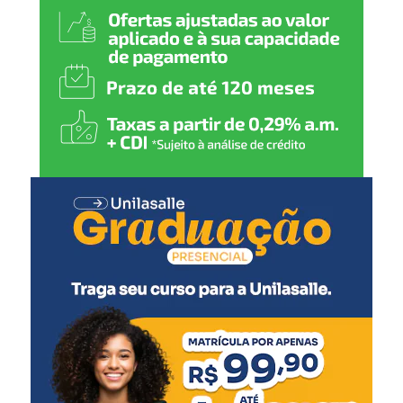
cultura, sem deixar de lado
o olhar solidário,
proporcionando ajuda
àqueles que mais
necessitam. Agradecemos a
todos que participaram
deste belo evento e
contribuíram com suas
doações.”