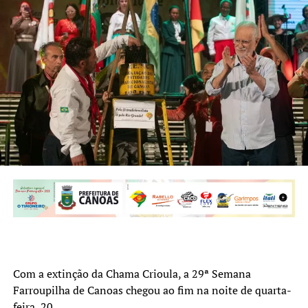
Fábio Duzac – Foto: Thiago Guimarães
Gurias Gaúchas – Foto: Thiago Guimarães
Com a extinção da Chama Crioula, a 29ª Semana
Farroupilha de Canoas chegou ao fim na noite de quarta-
No sábado, 16,
a partir das 21h iniciou a apresentação
feira, 20.