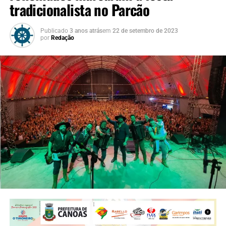
tradicionalista no Parcão
Publicado
3 anos atrás
em
22 de setembro de 2023
por
Redação