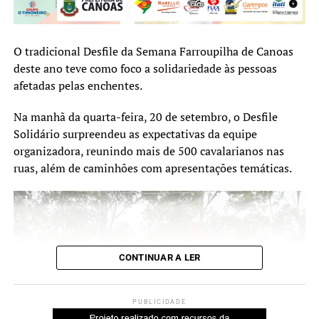
“Desde os cinco anos,
Rafaela demonstra
TÓPICOS RELACIONADOS:
29ª SEMANA FARROUPILHA DE CANOAS
CANOAS
O tradicional Desfile da Semana Farroupilha de Canoas
MULTIPALCO
MÚSICA
PARQUE DO GAÚCHO
afinidade com as provas de
PARQUE EDUARDO GOMES
REGIÃO METROPOLITANA
deste ano teve como foco a solidariedade às pessoas
laço. Somos de uma família
RIO GRANDE DO SUL
RS
SHOW
TRADICIONALISMO
afetadas pelas enchentes.
tradicionalista e sempre a
NÃO SE ESQUEÇA
Na manhã da quarta-feira, 20 de setembro, o Desfile
incentivamos. Temos que
Chama Crioula é extinta e marca encerramento da Semana
Solidário surpreendeu as expectativas da equipe
Farroupilha de Canoas
manter viva as nossas
organizadora, reunindo mais de 500 cavalarianos nas
ruas, além de caminhões com apresentações temáticas.
tradições gauchescas”,
declarou Taiane Saraiva, 38
anos, mãe da Rafaela.
CONTINUAR A LER
PUBLICIDADE