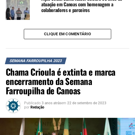
atuação em Canoas com homenagem a
Farroupilha de Canoas. As atrações musicais ficaram por
colaboradores e parceiros
conta da Banda Gurias Gaúchas, Fábio Duzac – Cardeal
Missioneiro e Grupo Oh de Casa, que movimentaram o
público.
CLIQUE EM COMENTÁRIO
SEMANA FARROUPILHA 2023
Chama Crioula é extinta e marca
encerramento da Semana
Farroupilha de Canoas
Publicado
3 anos atrás
em
22 de setembro de 2023
por
Redação