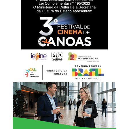
Foto: Guilherme Pereira
Arrecadações
Nesse evento, foram arrecadados e distribuídos ao total
150 quilos de alimentos, 70 peças de roupas, cinco kits
de higiene e dois cobertores.
O secretário municipal de Cultura, Eliezer Pacheco,
enfatizou:
“Este é um grandioso
momento de celebração do
tradicionalismo e de nossa