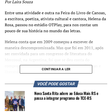
Por Laira Souza
Entre uma atividade e outra na Feira do Livro de Canoas,
a escritora, poetiza, ativista cultural e cantora, Helena da
Rosa, passou no estúdio OTPlay, para nos contar um
pouco de sua história no mundo das letras.
Helena conta que em 2009 começou a escrever de
maneira descompromissada. Mas que foi em 2011, após
ser convidada para um congresso de literatura do
Mercosul, na Argentina, foi que se deu conta do
comprometimento de escritores com as suas línguas e
CONTINUAR A LER
literatura.
“Quando voltei, senti que
VOCÊ PODE GOSTAR
toda aquela movimentação
Nova Santa Rita adere ao Educa Mais RS e
passa a integrar programa do TCE-RS
literária havia me tocado e
passei a escrever com um