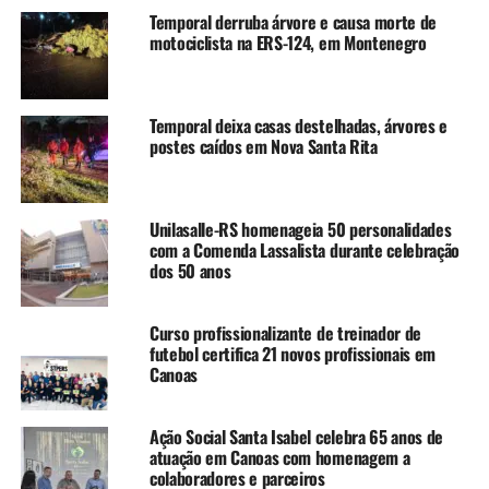
comprometimento com a
Temporal derruba árvore e causa morte de
motociclista na ERS-124, em Montenegro
literatura, que até então eu
não tinha.”
Temporal deixa casas destelhadas, árvores e
postes caídos em Nova Santa Rita
Usando uma frase de Mario Quintana, que diz que não é
o poeta que vai atrás da poesia e sim, a poesia que vai ao
encontro do autor, Helena reforça que foi naquele
Unilasalle-RS homenageia 50 personalidades
momento que percebeu que a poesia veio ao seu
com a Comenda Lassalista durante celebração
dos 50 anos
encontro. “E eu não fugi”, brinca.
De lá para cá, a escritora começou a escrever, se associou
Curso profissionalizante de treinador de
à Casa do Poeta de Canoas e não parou mais. Sua
futebol certifica 21 novos profissionais em
primeira obra, Giz de Cera, foi lançada em 2021.
Canoas
O livro traz poemas com mensagens de otimismo e
Ação Social Santa Isabel celebra 65 anos de
esperança frente às adversidades do mundo. Nele a
atuação em Canoas com homenagem a
autora busca, através da palavra, estender um gesto de
colaboradores e parceiros