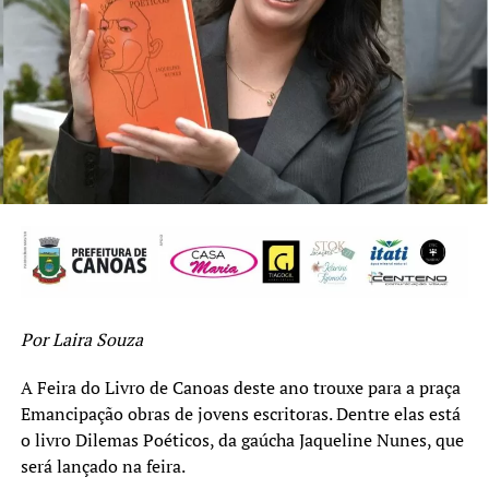
Confira outros episódios da cobertura exclusiva do Grupo
O Timoneiro na Feira do Livro de Canoas no canal OT
Play TV, no youtube.
TÓPICOS RELACIONADOS:
38ª FEIRA DO LIVRO DE CANOAS
CANOAS
CULTURA
ENTREVERBO
ESCRITORA
FEATURED
GRUPO OT
HELENA DA ROSA
JOSÉ CARLOS RODRIGUEZ
LAIRA SOUZA
LITERATURA
OTPLAY
PREFEITURA DE CANOAS
REGIÃO METROPOLITANA
Por Laira Souza
RIO GRANDE DO SUL
A Feira do Livro de Canoas deste ano trouxe para a praça
A SEGUIR UP
Secretário de Cultura de Canoas, Eliezer Pacheco autografa
Emancipação obras de jovens escritoras. Dentre elas está
“Sociedade e Política” hoje no Café Literário
o livro Dilemas Poéticos, da gaúcha Jaqueline Nunes, que
será lançado na feira.
NÃO SE ESQUEÇA