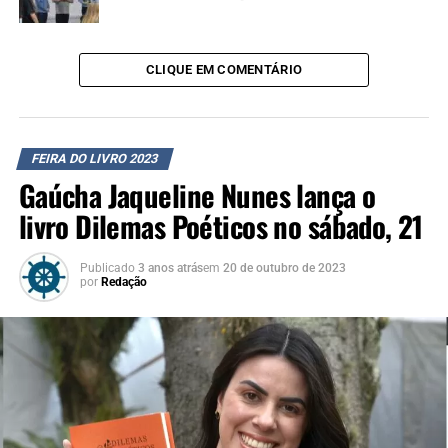
afeto e empatia sobre seu leitor. O livro, publicado pela
editora Entreverbo, pode ser adquirido na Feira do Livro,
ou em plataformas digitais.
CLIQUE EM COMENTÁRIO
Confira o episódio completo
FEIRA DO LIVRO 2023
Gaúcha Jaqueline Nunes lança o
livro Dilemas Poéticos no sábado, 21
Publicado
3 anos atrás
em
20 de outubro de 2023
por
Redação