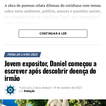
38ª Feira do Livro de Canoas entra na reta final
A obra de poemas relata dilemas do cotidiano com temas
sobre meio ambiente, política, amores e questões sociais,
por exemplo, tudo de uma forma “sutil, sem imposições”,
como define a autora.
Aos 33 anos, Jaque conta que escreveu o livro até os 29
CONTINUAR A LER
anos, trazendo um pouco da carga e das emoções das
diferentes fases do amadurecimento, desde a infância,
passando pela adolescência, até o início da idade adulta.
FEIRA DO LIVRO 2023
Jovem expositor, Daniel começou a
“Quando eu trintei virou
escrever após descobrir doença do
uma chavinha na minha
irmão
cabeça e mudou
completamente a maneira
Publicado
3 anos atrás
em
19 de outubro de 2023
por
Redação
de eu escrever. Mas a
minha essência continua a