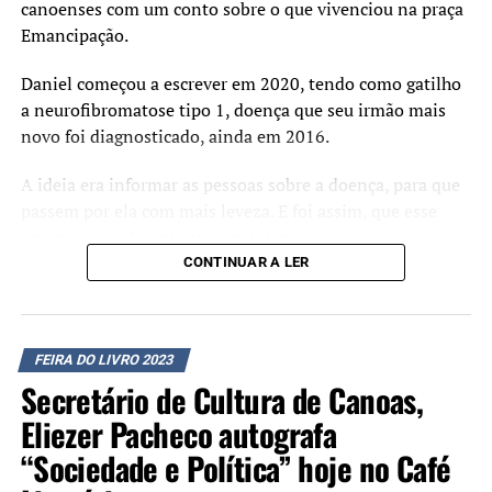
canoenses com um conto sobre o que vivenciou na praça
Lançamento
Emancipação.
O lançamento será neste sábado, às 16h, no Café
Daniel começou a escrever em 2020, tendo como gatilho
Literário. O livro, publicado pela Entreverbo, está
a neurofibromatose tipo 1, doença que seu irmão mais
disponível na Feira do Livro de Canoas ou nas principais
novo foi diagnosticado, ainda em 2016.
plataformas digitais.
A ideia era informar as pessoas sobre a doença, para que
passem por ela com mais leveza. E foi assim, que esse
jovem rapaz, descobriu o seu talento para escrever.
CONTINUAR A LER
…………….
Chove chuva em Canoas:
FEIRA DO LIVRO 2023
Daniel Maier*
Secretário de Cultura de Canoas,
Eliezer Pacheco autografa
Mais do que saber responder perguntas, ou desenvolver
teses e trabalhos, o pesquisador é aquele que também
“Sociedade e Política” hoje no Café
sabe aproveitar a aventura que é chegar nas respostas.