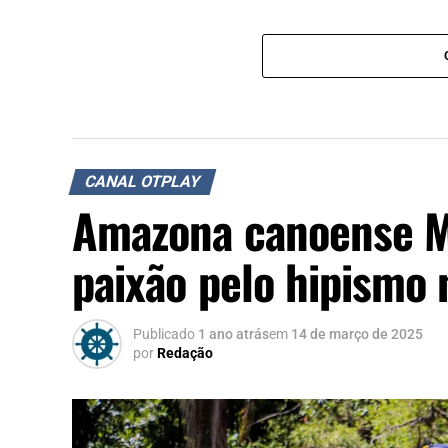
CANAL OTPLAY
Amazona canoense Ma
paixão pelo hipismo
Publicado
1 ano atrás
em
14 de março de 2025
por
Redação