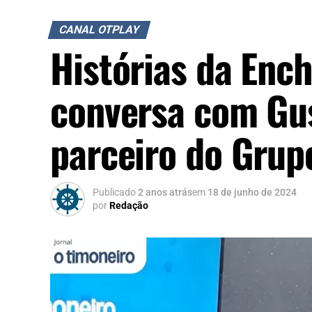
CANAL OTPLAY
Histórias da Ench
conversa com Gus
parceiro do Grup
Publicado
2 anos atrás
em
18 de junho de 2024
por
Redação