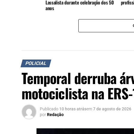
Lassalista durante celebração dos 50
profis
anos
POLICIAL
Temporal derruba ár
motociclista na ERS
Publicado
10 horas atrás
em
7 de agosto de 2026
por
Redação