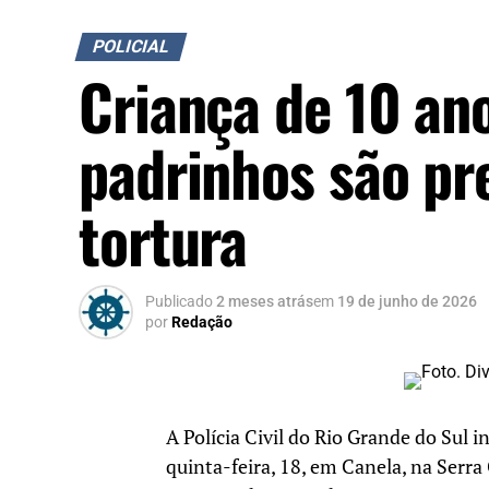
POLICIAL
Criança de 10 an
padrinhos são pr
tortura
Publicado
2 meses atrás
em
19 de junho de 2026
por
Redação
A Polícia Civil do Rio Grande do Sul 
quinta-feira, 18, em Canela, na Serra