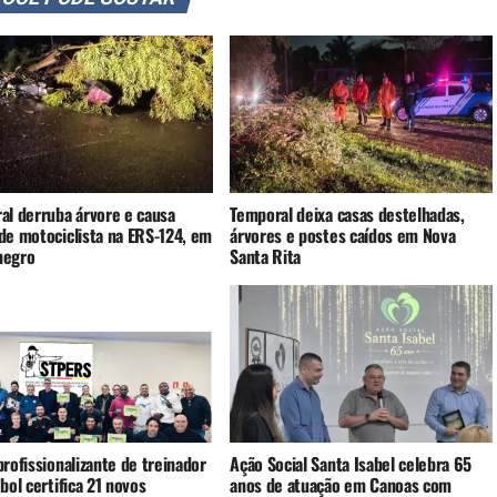
al derruba árvore e causa
Temporal deixa casas destelhadas,
de motociclista na ERS-124, em
árvores e postes caídos em Nova
negro
Santa Rita
rofissionalizante de treinador
Ação Social Santa Isabel celebra 65
bol certifica 21 novos
anos de atuação em Canoas com