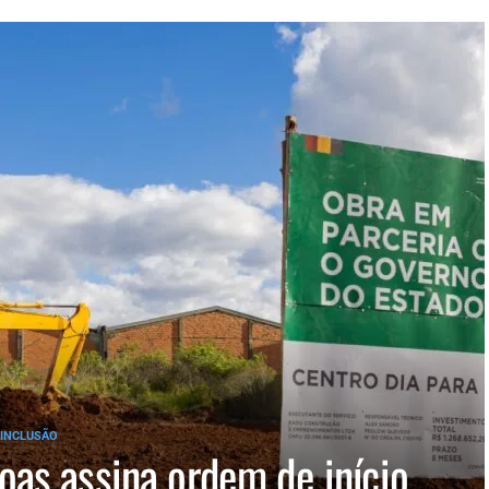
 INCLUSÃO
oas assina ordem de início