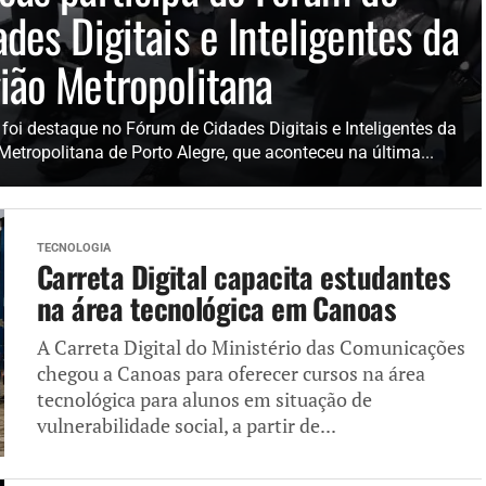
ades Digitais e Inteligentes da
ião Metropolitana
foi destaque no Fórum de Cidades Digitais e Inteligentes da
Metropolitana de Porto Alegre, que aconteceu na última...
TECNOLOGIA
Carreta Digital capacita estudantes
na área tecnológica em Canoas
A Carreta Digital do Ministério das Comunicações
chegou a Canoas para oferecer cursos na área
tecnológica para alunos em situação de
vulnerabilidade social, a partir de...