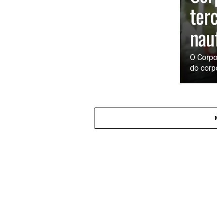
ter
nau
O Corpo
do corp