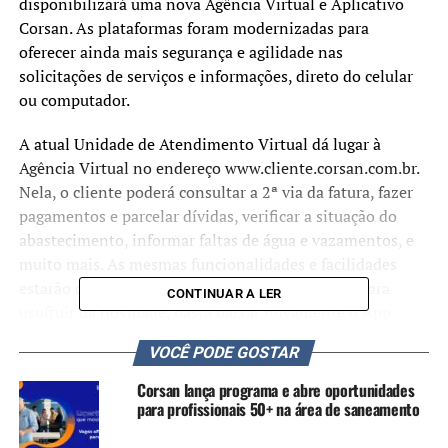
disponibilizará uma nova Agência Virtual e Aplicativo
Corsan. As plataformas foram modernizadas para
oferecer ainda mais segurança e agilidade nas
solicitações de serviços e informações, direto do celular
ou computador.
A atual Unidade de Atendimento Virtual dá lugar à
Agência Virtual no endereço www.cliente.corsan.com.br.
Nela, o cliente poderá consultar a 2ª via da fatura, fazer
pagamentos e parcelar dívidas, verificar a situação do
abastecimento, informar faltas de água e vazamentos, e
muito mais. As mesmas funcionalidades e facilidades
estarão disponíveis no novo Aplicativo Corsan. Para
CONTINUAR A LER
usufruir da novidade, basta baixar novamente o App
gratuitamente, tanto para iOS quanto para Android.
VOCÊ PODE GOSTAR
Com a mudança dos sistemas, o acesso do cliente
Corsan lança programa e abre oportunidades
também será alterado, sendo necessário novo cadastro de
para profissionais 50+ na área de saneamento
login para ambas as ferramentas.