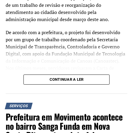
de um trabalho de revisão e reorganização do
atendimento ao cidadão desenvolvido pela
administração municipal desde março deste ano.
De acordo com a prefeitura, o projeto foi desenvolvido
por um grupo de trabalho coordenado pela Secretaria
Municipal de Transparência, Controladoria e Governo
Digital, com apoio da Fundação Municipal de Tecnologia
da Informação e Comunicação de Canoas (Canoastec).
Nos últimos meses, servidores revisaram a Carta de
Serviços ao Usuário, padronizaram as informações
CONTINUAR A LER
disponibilizadas pelas secretarias e reorganizaram os
fluxos de atendimento, com o objetivo de unificar as
orientações prestadas à população.
SERVIÇOS
Nesta etapa inicial, o atendimento ocorre pelo
Prefeitura em Movimento acontece
WhatsApp, no número (51) 3236-1156. A plataforma
no bairro Sanga Funda em Nova
permite consultar informações sobre serviços municipais,
documentos necessários, requisitos, prazos e formas de