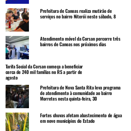
“Nossas novas plataformas
Prefeitura de Canoas realiza mutirão de
serviços no bairro Niterói neste sábado, 8
virtuais de atendimento
foram pensadas para
aprimorar a maneira como
Atendimento móvel da Corsan percorre três
bairros de Canoas nos próximos dias
nosso cliente se conecta
aos nossos serviços. Estão
mais intuitivas e ainda mais
Tarifa Social da Corsan começa a beneficiar
cerca de 240 mil famílias no RS a partir de
seguras. É uma evolução
agosto
importante que estamos
Prefeitura de Nova Santa Rita leva programa
de atendimento à comunidade ao bairro
promovendo nos canais
Morretes nesta quinta-feira, 30
digitais”, ressalta o diretor
comercial da Corsan, Luiz
Fortes chuvas afetam abastecimento de água
em nove municípios do Estado
Nóbrega.