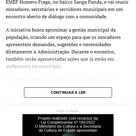
digital que estamos
EMEF Homero Fraga, no bairro Sanga Funda, e vai reunir
implementando para
moradores, secretários e servidores municipais em um
encontro aberto de diálogo com a comunidade.
qualificar cada vez mais os
serviços oferecidos aos
A iniciativa busca aproximar a gestão municipal da
população, criando um espaço para que os moradores
canoenses”, afirmou o
apresentem demandas, sugestões e necessidades
prefeito Airton Souza.
diretamente à Administração. Durante o encontro,
também serão apresentadas ações que já estão em
andamento no município.
Segundo o secretário de Transparência, Controladoria e
Governo Digital, Gustavo Ferenci, o trabalho
O programa tem como foco ampliar a participação
desenvolvido nos últimos meses permitiu estruturar uma
popular nas decisões da cidade e fortalecer o
base de informações que será utilizada para qualificar o
CONTINUAR A LER
planejamento de ações e investimentos nos bairros, a
atendimento prestado à população.
partir da escuta direta da comunidade.
A fase experimental será utilizada para avaliar o
PUBLICIDADE
O prefeito Rodrigo Battistella destaca que o Prefeitura
comportamento dos usuários, identificar oportunidades
em Movimento é uma importante ferramenta de
de melhoria e aperfeiçoar a ferramenta antes da
aproximação entre a gestão municipal e a população.
ampliação das funcionalidades. A expectativa da