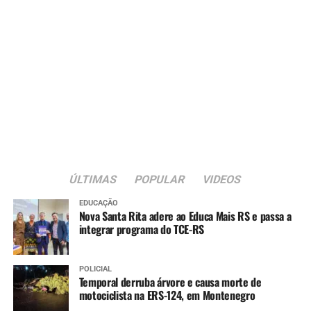
Moradores de rua da área central reclamam de falta
de contêineres de recolhimento de lixo:
Saiba mais sobre isto aqui.
PROGRAMA OT NOTÍCIAS DE 26/02/2016 NA
ÚLTIMAS
POPULAR
VIDEOS
ÍNTEGRA:
EDUCAÇÃO
Parte 1
Nova Santa Rita adere ao Educa Mais RS e passa a
integrar programa do TCE-RS
Texto na edição de 7 a 13 de outubro de 1967 já comparava enchente da
época com a de dois anos antes
POLICIAL
Temporal derruba árvore e causa morte de
Parte 2
motociclista na ERS-124, em Montenegro
Por conta da enchente de 1965, o Exército e a