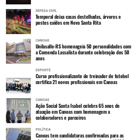
Aeronáutica contribuíram para um plano de salvamento
elaborado pela Prefeitura de Canoas, na época
DEFESA CIVIL
Temporal deixa casas destelhadas, árvores e
comandada por Hugo Simões Lagranha.
postes caídos em Nova Santa Rita
Cerca de 200 ruas ficaram alagadas, e lugares como o
Colégio Carlos Chagas, no Niterói, chegaram a abrigar
CANOAS
Unilasalle-RS homenageia 50 personalidades com
mais de mil pessoas por vez. Enquanto isso, madeireiras
a Comenda Lassalista durante celebração dos 50
colocavam seus funcionários para construírem barcos
anos
para o resgate.
ESPORTE
Curso profissionalizante de treinador de futebol
As duas emissoras de rádio da cidade saíram do ar por
certifica 21 novos profissionais em Canoas
terem suas antenas atingidas. O Timoneiro foi um dos
poucos veículos de comunicação da cidade que continuou
prestando informações ao público naquele período.
CANOAS
Ação Social Santa Isabel celebra 65 anos de
atuação em Canoas com homenagem a
colaboradores e parceiros
POLÍTICA
Canoas tem candidaturas confirmadas para as