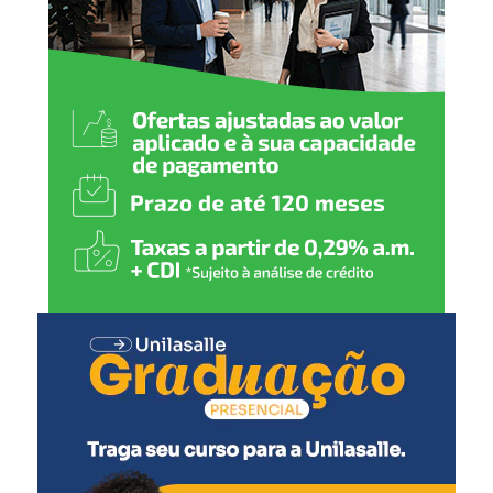
em Canoas.”
Legado
das enchentes
Entrega dos uniformes custa R$ 269 mil e a
inauguração de EMEI:
Leia mais sobre isto aqui.
Bairros Cinco Colônias e Harmonia enfrentam
problemas com trocas de postes da rede elétrica:
Leia mais sobre isto aqui.