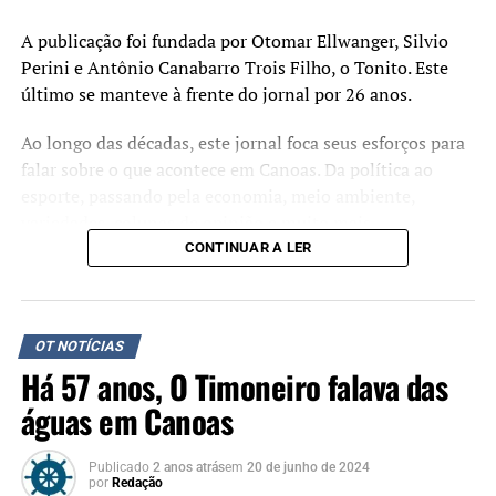
A publicação foi fundada por Otomar Ellwanger, Silvio
Perini e Antônio Canabarro Trois Filho, o Tonito. Este
último se manteve à frente do jornal por 26 anos.
Ao longo das décadas, este jornal foca seus esforços para
falar sobre o que acontece em Canoas. Da política ao
esporte, passando pela economia, meio ambiente,
variedades, colunas de opinião e muito mais.
CONTINUAR A LER
Tonito e Jorge
Em 1992, O Timoneiro foi para as mãos de Feres Jorge
Uequed. Jorge, que faleceu em 1º de novembro de 2022,
OT NOTÍCIAS
seguiu no jornal a missão de Tonito, estampada em um
Há 57 anos, O Timoneiro falava das
editorial na primeira edição de O Timoneiro: a de dedicar
águas em Canoas
suas páginas ao desenvolvimento de uma cidade. Discutir
os seus problemas, apontar o que pode estar errado e um
Publicado
2 anos atrás
em
20 de junho de 2024
compromisso com uma Canoas melhor.
por
Redação