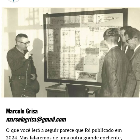
Em 2020, em meio à pandemia, Jorge lembrou da
importância de Tonito, falecido em 2020, aos 93 anos,
para o que O Timoneiro se tornou.
“A liberdade, a defesa dos
princípios sagrados do
cidadão e a história de
Canoas são as marcas
dessa atividade do jornal, e
que só foi possível pelo que
Tonito fez”, disse, à época
Marcelo Grisa
das comemorações do
marcelogrisa@gmail.com
aniversário de 54 anos da
O que você lerá a seguir parece que foi publicado em
publicação.
2024. Mas falaremos de uma outra grande enchente,