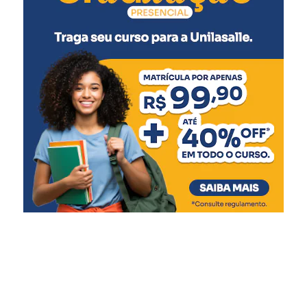
comércio, serviços, cultura
e eventos. Esse encontro
mostra que existe
disposição para construir
uma agenda comum e olhar
para Canoas com
criatividade e visão de
futuro. É dessa união que
surgem os avanços
necessários para a cidade”,
disse.
O ministro Gustavo Costa Feliciano afirmou que o
Governo Federal pretende manter diálogo com os