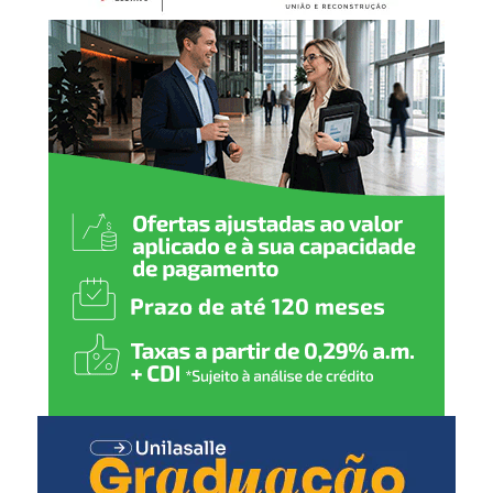
Município, Governo Federal
e representantes políticos
trabalham juntos,
conseguimos transformar
esse potencial em
investimento, movimento
para o comércio, geração
de emprego e novas
oportunidades”, afirmou.
O vice-prefeito Rodrigo Busato destacou que o turismo
pode impactar diferentes setores da economia local.
“O turismo movimenta
restaurantes, hotelaria,