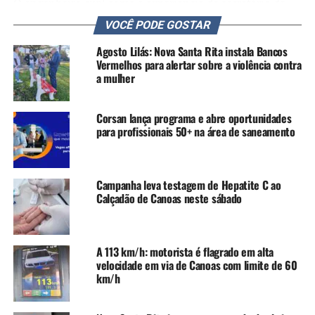
O engenheiro civil soma a experiência de secretário de
pastas como Obras, Transportes e Serviços Públicos,
VOCÊ PODE GOSTAR
Projetos e Planejamento Estratégico, Planejamento e
Agosto Lilás: Nova Santa Rita instala Bancos
Orçamento e também Especial do Gabinete do Prefeito.
Vermelhos para alertar sobre a violência contra
a mulher
“Nesta quarta-feira já
estarei na SMDUH para
Corsan lança programa e abre oportunidades
para profissionais 50+ na área de saneamento
tomar pé da situação. Não
vou medir esforços para a
agilização de projetos e
Campanha leva testagem de Hepatite C ao
Calçadão de Canoas neste sábado
temas importantes, entre
eles, as regularizações”,
afirma Stello.
A 113 km/h: motorista é flagrado em alta
velocidade em via de Canoas com limite de 60
km/h