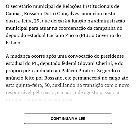
O secretário municipal de Relações Institucionais de
Canoas, Rossano Dotto Gonçalves, anunciou nesta
quarta-feira, 29, que deixará a função na administração
municipal para atuar na coordenação da campanha do
deputado estadual Luciano Zucco (PL) ao Governo do
Estado.
A mudança ocorre após uma convocação do presidente
estadual do PL, deputado federal Giovani Cherini, e do
próprio pré-candidato ao Palácio Piratini. Segundo o
anúncio feito por Rossano, ele permanecerá no cargo até
esta quinta-feira, 30, auxiliando na transição com o novo
responsável pela pasta, e a partir de agosto passará a
integrar a equipe de campanha.
Natural de São Gabriel, Rossano Dotto Gonçalves possui
CONTINUAR A LER
trajetória na gestão pública municipal. Ele foi prefeito do
município por cinco mandatos e também presidiu
associações regionais. Recentemente, coordenou as