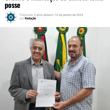
posse
Publicado
3 anos atrás
em
10 de janeiro de 2024
por
Redação