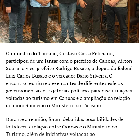
coordenação da campanha
ao Palácio Piratini, o que
vai exigir que eu me afaste
das minhas funções na
Secretaria Municipal de
Relações Institucionais do
O ministro do Turismo,
Gustavo Costa Feliciano
,
participou de um jantar com o prefeito de Canoas,
Airton
governo canoense”,
Souza
, o vice-prefeito
Rodrigo Busato
, o deputado federal
declarou.
Luiz Carlos Busato
e o vereador
Dario Silveira
. O
encontro reuniu representantes de diferentes esferas
governamentais e trajetórias políticas para discutir ações
Rossano também agradeceu ao prefeito, ao vice-prefeito
voltadas ao turismo em Canoas e a ampliação da relação
Rodrigo Busato, secretários municipais, vereadores da
do município com o Ministério do Turismo.
base aliada e demais integrantes da administração
municipal pelo período em que esteve na gestão.
Durante a reunião, foram debatidas possibilidades de
fortalecer a relação entre Canoas e o Ministério do
A Prefeitura de Canoas ainda não informou oficialmente
Turismo, além de iniciativas voltadas ao
quem assumirá a Secretaria Municipal de Relações