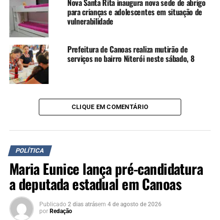
Nova Santa Rita inaugura nova sede de abrigo
para crianças e adolescentes em situação de
TÓPICOS RELACIONADOS:
CANOAS
FEATURED
vulnerabilidade
NEDY DE VARGAS MARQUES
PREFEITURA DE CANOAS
REGIÃO METROPOLITANA
RIO GRANDE DO SUL
RS
SECRETARIA DESENVOLVIMENTO URBANO E HABITAÇÃO DE
CANOAS
Prefeitura de Canoas realiza mutirão de
serviços no bairro Niterói neste sábado, 8
A SEGUIR UP
Vereador assume presidência do Republicanos em Canoas
NÃO SE ESQUEÇA
“Retorno ao poder de alma lavada”; confira entrevista
exclusiva de Nedy
CLIQUE EM COMENTÁRIO
POLÍTICA
Maria Eunice lança pré-candidatura
a deputada estadual em Canoas
Publicado
2 dias atrás
em
4 de agosto de 2026
por
Redação