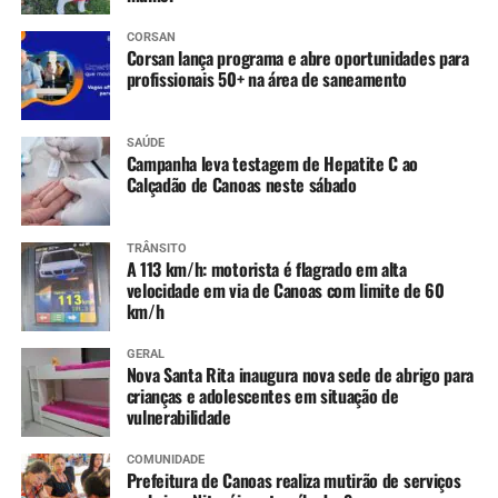
população”, declarou.
CORSAN
Corsan lança programa e abre oportunidades para
profissionais 50+ na área de saneamento
O deputado federal Luiz Carlos Busato afirmou que
continuará atuando para aproximar Canoas de programas
federais voltados ao setor.
SAÚDE
Campanha leva testagem de Hepatite C ao
Calçadão de Canoas neste sábado
“Quem conhece Canoas
sabe o tamanho da força
TRÂNSITO
A 113 km/h: motorista é flagrado em alta
desta cidade. Nosso
velocidade em via de Canoas com limite de 60
trabalho em Brasília é abrir
km/h
portas, aproximar o
GERAL
Nova Santa Rita inaugura nova sede de abrigo para
município dos programas
crianças e adolescentes em situação de
vulnerabilidade
federais e ajudar a
encaminhar projetos
COMUNIDADE
Prefeitura de Canoas realiza mutirão de serviços