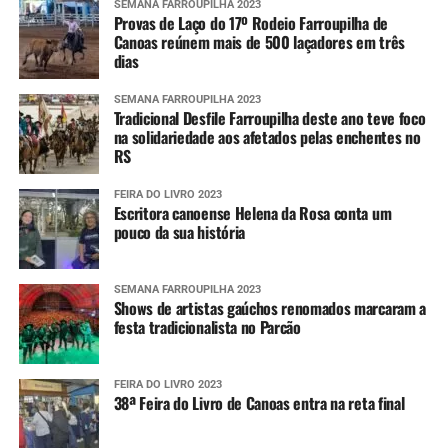
cada vez mais com o
SEMANA FARROUPILHA 2023
Provas de Laço do 17º Rodeio Farroupilha de
desenvolvimento da
Canoas reúnem mais de 500 laçadores em três
dias
cidade”, declarou.
SEMANA FARROUPILHA 2023
Tradicional Desfile Farroupilha deste ano teve foco
na solidariedade aos afetados pelas enchentes no
RS
FEIRA DO LIVRO 2023
Escritora canoense Helena da Rosa conta um
pouco da sua história
SEMANA FARROUPILHA 2023
Shows de artistas gaúchos renomados marcaram a
festa tradicionalista no Parcão
FEIRA DO LIVRO 2023
38ª Feira do Livro de Canoas entra na reta final