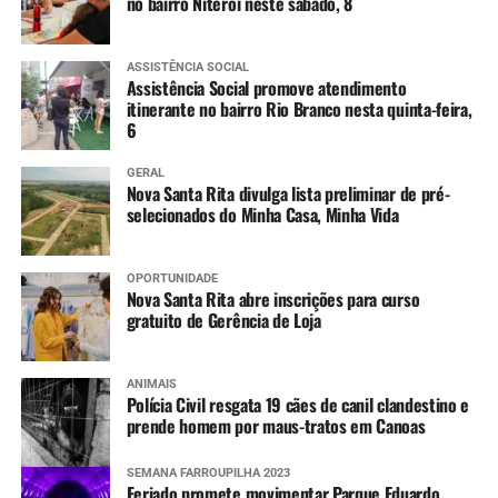
consistentes. Quando todos
no bairro Niterói neste sábado, 8
atuam juntos, sem olhar
para siglas partidárias,
ASSISTÊNCIA SOCIAL
Assistência Social promove atendimento
Canoas ganha mais força e
itinerante no bairro Rio Branco nesta quinta-feira,
6
mais condições de
conquistar resultados”,
GERAL
Nova Santa Rita divulga lista preliminar de pré-
selecionados do Minha Casa, Minha Vida
afirmou.
OPORTUNIDADE
Já o vereador Dario Silveira destacou o potencial turístico
Nova Santa Rita abre inscrições para curso
de eventos ligados à cultura gaúcha no município.
gratuito de Gerência de Loja
“Canoas tem uma relação
ANIMAIS
Polícia Civil resgata 19 cães de canil clandestino e
muito forte com o
prende homem por maus-tratos em Canoas
tradicionalismo, expressa
SEMANA FARROUPILHA 2023
na nossa Semana
Feriado promete movimentar Parque Eduardo