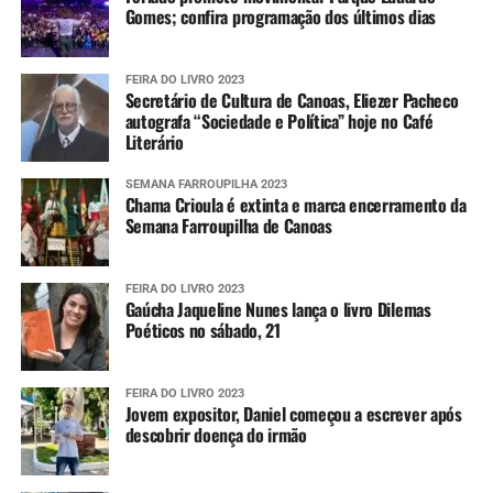
Gomes; confira programação dos últimos dias
Farroupilha e em uma
cancha de tiro de laço que
FEIRA DO LIVRO 2023
é referência e reúne
Secretário de Cultura de Canoas, Eliezer Pacheco
autografa “Sociedade e Política” hoje no Café
famílias, entidades e
Literário
visitantes. Esses espaços e
SEMANA FARROUPILHA 2023
eventos também
Chama Crioula é extinta e marca encerramento da
Semana Farroupilha de Canoas
representam um
importante potencial
FEIRA DO LIVRO 2023
Gaúcha Jaqueline Nunes lança o livro Dilemas
turístico. Precisamos
Poéticos no sábado, 21
valorizá-los, ampliar sua
divulgação e construir
FEIRA DO LIVRO 2023
Jovem expositor, Daniel começou a escrever após
parcerias para que a
descobrir doença do irmão
cultura gaúcha contribua