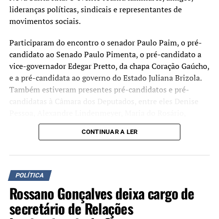
lideranças políticas, sindicais e representantes de
movimentos sociais.
Participaram do encontro o senador Paulo Paim, o pré-
candidato ao Senado Paulo Pimenta, o pré-candidato a
vice-governador Edegar Pretto, da chapa Coração Gaúcho,
e a pré-candidata ao governo do Estado Juliana Brizola.
Também estiveram presentes pré-candidatos e pré-
candidatas à Câmara dos Deputados, entre eles Denise
Pessoa, Alexandre Lindenmeyer, Maria do Rosário,
Valdeci Oliveira, Ary Vanazzi, José Fortunati, Reginete
CONTINUAR A LER
Bispo, Rodrigo Cebola e Pérola Sampaio.
Durante o ato, Maria Eunice apresentou sua pré-
candidatura a deputada estadual e recebeu apoio de
POLÍTICA
lideranças presentes. O encontro também destacou sua
Rossano Gonçalves deixa cargo de
trajetória ligada aos movimentos sociais, sindicais e de
secretário de Relações
mulheres, além de pautas como a defesa do Sistema
Único de Saúde (SUS), da educação pública e o