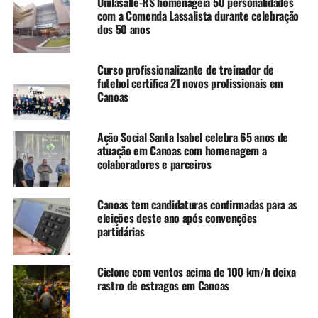
além de bilhões de streams em outros canais.
Unilasalle-RS homenageia 50 personalidades
com a Comenda Lassalista durante celebração
Turma do Pagode em Canoas – RS
dos 50 anos
27 de junho (sexta-feira)
Local: Clube Tradição (Av. Boqueirão, 801)
Curso profissionalizante de treinador de
Horário: abertura da casa 22h
futebol certifica 21 novos profissionais em
Show de abertura com Grupo CDP: 0h
Canoas
Show principal com Turma do Pagode: 2h30
Ingressos:
a partir de R$ 50,00
Ação Social Santa Isabel celebra 65 anos de
Pontos de venda:
atuação em Canoas com homenagem a
colaboradores e parceiros
Online (com taxa):
https://nextingresso.com.br
Ponto físico: Clube Tradição
Canoas tem candidaturas confirmadas para as
eleições deste ano após convenções
Pagamento em dinheiro: sem taxa
partidárias
Pagamento via cartão ou Pix: taxa de 10%
Ciclone com ventos acima de 100 km/h deixa
rastro de estragos em Canoas
Horários de atendimento na bilheteria: