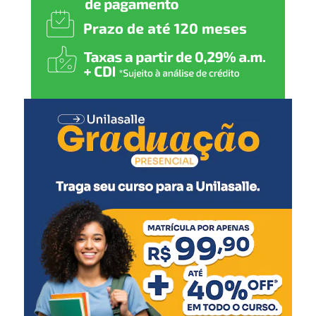
direitos e seguir investindo
em políticas públicas que
gerem emprego, renda e
mais qualidade de vida para
todos”, comenta.
O secretário de Cultura e Turismo, Caio Flavio dos
Santos, ressaltou a organização do evento, pensado para
agradar diferentes públicos.
“Todas as secretarias
fizeram muito para que
este evento ocorresse. É
uma festa de integração, de