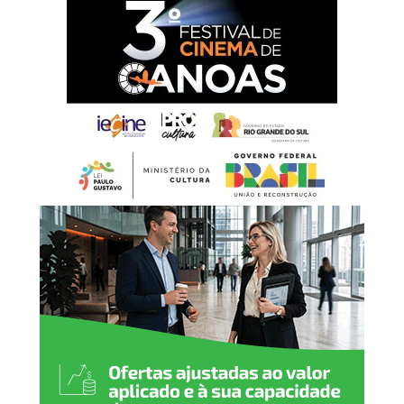
a cada homem e mulher
que, com esforço,
dignidade e dedicação,
constroem diariamente o
desenvolvimento da nossa
cidade. É por meio do
trabalho que fortalecemos
a economia, promovemos a
justiça social e abrimos
caminhos para novas
oportunidades. Neste 1º de
maio, reafirmamos nosso
compromisso em valorizar
o trabalhador, garantir