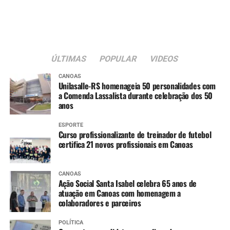
crianças. Gostei muito da
feirinha de artesanato e
minha filha aproveitou
bastante a escolinha de
ÚLTIMAS
POPULAR
VIDEOS
trânsito”, conta.
CANOAS
Unilasalle-RS homenageia 50 personalidades com
a Comenda Lassalista durante celebração dos 50
anos
A dona de casa Sônia Gomes Chaves, 68, também
participou do evento.
ESPORTE
Curso profissionalizante de treinador de futebol
“Adorei a programação.
certifica 21 novos profissionais em Canoas
Cheguei cedo no parque e
CANOAS
fiz aula de dança, ganhei
Ação Social Santa Isabel celebra 65 anos de
atuação em Canoas com homenagem a
uma muda de cereja, que
colaboradores e parceiros
vou plantar junto das
POLÍTICA