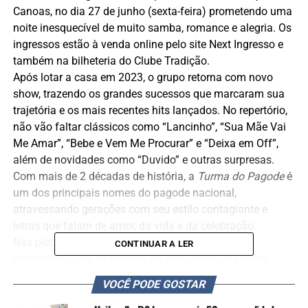
Canoas, no dia 27 de junho (sexta-feira) prometendo uma
noite inesquecível de muito samba, romance e alegria. Os
ingressos estão à venda online pelo site Next Ingresso e
também na bilheteria do Clube Tradição.
Após lotar a casa em 2023, o grupo retorna com novo
show, trazendo os grandes sucessos que marcaram sua
trajetória e os mais recentes hits lançados. No repertório,
não vão faltar clássicos como “Lancinho”, “Sua Mãe Vai
Me Amar”, “Bebe e Vem Me Procurar” e “Deixa em Off”,
além de novidades como “Duvido” e outras surpresas.
Com mais de 2 décadas de história, a
Turma do Pagode
é
um dos principais nomes do pagode nacional,
atravessando gerações com seu estilo contagiante e
letras que falam de amor, da vida e da celebração.
Nas plataformas digitais, o sucesso também é
CONTINUAR A LER
estrondoso: são 10 milhões de seguidores nas redes
sociais, mais de 6 milhões de ouvintes mensais no
VOCÊ PODE GOSTAR
Spotify e mais de 2 bilhões de visualizações no YouTube,