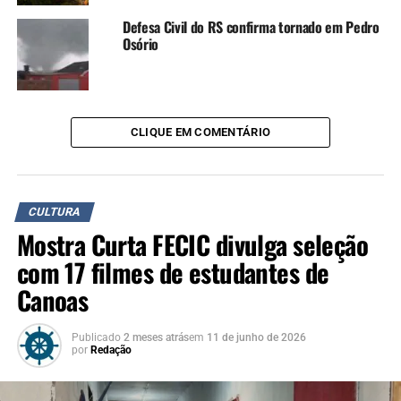
Terça-feira: das 20h à 1h
Defesa Civil do RS confirma tornado em Pedro
Sextas e sábados: das 17h às 4h
Osório
Informações
WhatsApp: (51) 98403-1952
CLIQUE EM COMENTÁRIO
TÓPICOS RELACIONADOS:
CANOAS
CLUBE TRADIÇÃO
CULTURA
MÚSICA
SHOW
TURMA DO PAGODE
A SEGUIR UP
Sesc Canoas recebe espetáculos de grupos teatrais
CULTURA
gaúchos com foco em negritude
Mostra Curta FECIC divulga seleção
NÃO SE ESQUEÇA
com 17 filmes de estudantes de
Espetáculo COMA estreia em setembro em Canoas e
convida o público para jornada sensorial profunda
Canoas
Publicado
2 meses atrás
em
11 de junho de 2026
por
Redação