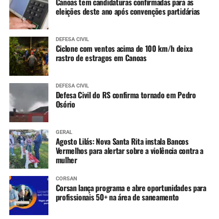
plantinhas que eram da
Canoas tem candidaturas confirmadas para as
eleições deste ano após convenções partidárias
minha mãe. Encontrei
minhas amigas. Foi muito
DEFESA CIVIL
divertido”, diz.
Ciclone com ventos acima de 100 km/h deixa
rastro de estragos em Canoas
DEFESA CIVIL
Defesa Civil do RS confirma tornado em Pedro
Osório
GERAL
Agosto Lilás: Nova Santa Rita instala Bancos
Vermelhos para alertar sobre a violência contra a
mulher
CORSAN
Corsan lança programa e abre oportunidades para
profissionais 50+ na área de saneamento