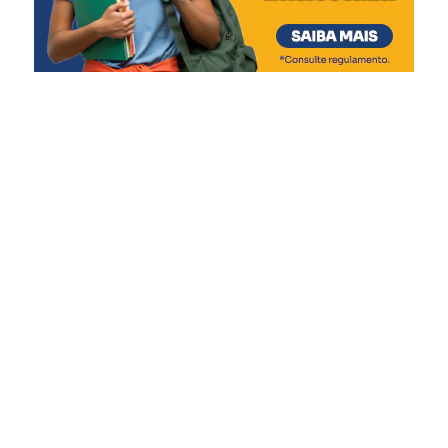
união, onde a gente
pretende fazer com que o
cidadão de Canoas
confraternize e festeje o
Dia do Trabalhador da
melhor forma”, diz.
Moradora do bairro Nossa Senhora das Graças, a
advogada Camila Oliveira Borges, 46, aproveitou a festa
ao lado da filha, Pietra Emanuelly, 7.
“Achei muito legal a
programação, que conta
com atividades para os
adultos e também para as