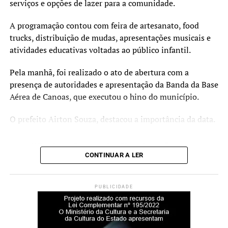
compartilham as suas experiências práticas.
serviços e opções de lazer para a comunidade.
O Curta Fecic é financiado pelo PIC 2023, via Secretaria
A programação contou com feira de artesanato, food
de Cultura e Turismo e Prefeitura de Canoas. A realização
trucks, distribuição de mudas, apresentações musicais e
é da Prosa Filmes, com gestão cultural e produção
atividades educativas voltadas ao público infantil.
executiva da Imago Produtora, apoio do Sesc Canoas e
apoio institucional do Metropolitano RS, Fundacine e
Pela manhã, foi realizado o ato de abertura com a
CurtaENEM.
presença de autoridades e apresentação da Banda da Base
Aérea de Canoas, que executou o hino do município.
Serviço
O prefeito Airton Souza, destacou a importância da data.
O quê: Projeto Curta Fecic (Mostra Estudantil e Painel
Educação)
“O dia do trabalhador é
Quando: 02 de julho, a partir das 14h
CONTINUAR A LER
todos os dias. Mas hoje, de
Onde: Teatro do Sesc Canoas (Av. Guilherme Schell, 5340
– Centro)
modo especial, esta data é
Entrada: Gratuita
PUBLICIDADE
um momento de
Informações: Instagram @festivaldecinemadecanoas
reconhecimento e gratidão