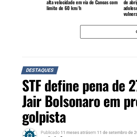
alta velocidade em via de Canoas com
de abri
limite de 60 km/h
adoles
vulnera
DESTAQUES
STF define pena de 2
Jair Bolsonaro em p
golpista
Publicado
11 meses atrás
em
11 de setembro de 