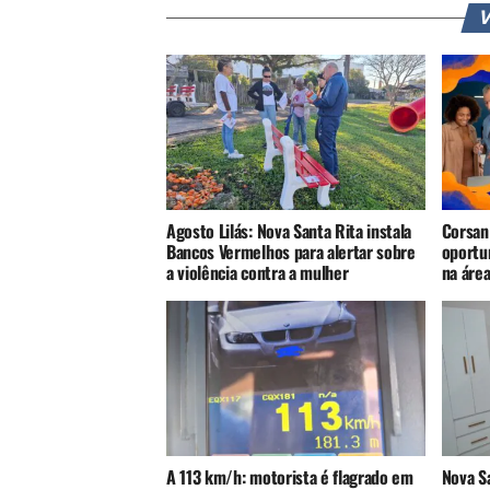
V
Agosto Lilás: Nova Santa Rita instala
Corsan
Bancos Vermelhos para alertar sobre
oportu
a violência contra a mulher
na áre
A 113 km/h: motorista é flagrado em
Nova S