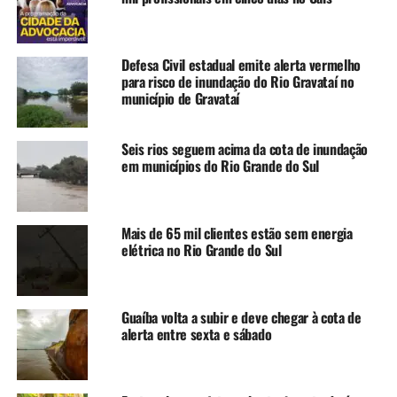
meio do incremento de seus quadros.
“Esse movimento mostra
Defesa Civil estadual emite alerta vermelho
para risco de inundação do Rio Gravataí no
que estamos priorizando a
município de Gravataí
reconstrução do Rio
Grande do Sul com
Seis rios seguem acima da cota de inundação
em municípios do Rio Grande do Sul
responsabilidade e com um
olhar para o futuro. Ao
mesmo tempo em que
Mais de 65 mil clientes estão sem energia
elétrica no Rio Grande do Sul
buscamos respostas
rápidas para a emergência,
Guaíba volta a subir e deve chegar à cota de
estamos estruturando o
alerta entre sexta e sábado
Estado para que ele esteja
cada vez mais preparado e