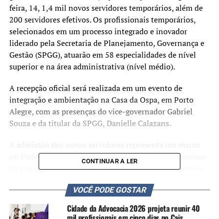
feira, 14, 1,4 mil novos servidores temporários, além de
200 servidores efetivos. Os profissionais temporários,
selecionados em um processo integrado e inovador
liderado pela Secretaria de Planejamento, Governança e
Gestão (SPGG), atuarão em 58 especialidades de nível
superior e na área administrativa (nível médio).
A recepção oficial será realizada em um evento de
integração e ambientação na Casa da Ospa, em Porto
Alegre, com as presenças do vice-governador Gabriel
Souza e da titular da SPGG, Danielle Calazans.
A admissão dos novos servidores representa um marco
no Poder Executivo gaúcho e materializa o compromisso
CONTINUAR A LER
da atual gestão com a superação dos efeitos dos eventos
meteorológicos adversos que atingiram o território nos
VOCÊ PODE GOSTAR
últimos anos, em alinhamento com as diretrizes
estabelecidas no
Plano Rio Grande
. Além disso, reforça
Cidade da Advocacia 2026 projeta reunir 40
a estratégia de fortalecimento da máquina pública por
mil profissionais em cinco dias no Cais