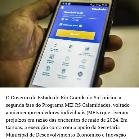
planejamento e visão
estratégica. Estamos
investindo nas pessoas,
porque são elas que
garantem a entrega dos
serviços com a qualidade
que a população precisa”,
destaca Danielle.
Reformas estruturantes
O Governo do Estado do Rio Grande do Sul iniciou a
segunda fase do Programa MEI RS Calamidades, voltado
A transformação da política de gestão de pessoas no
a microempreendedores individuais (MEIs) que tiveram
Estado começou ainda em 2019, com a aprovação da
prejuízos em razão das enchentes de maio de 2024. Em
Reforma RS. O pacote de medidas propôs a modernização
Canoas, a execução conta com o apoio da Secretaria
administrativa e previdenciária do serviço público e foi
Municipal de Desenvolvimento Econômico e Inovação
fundamental para o equilíbrio das finanças estaduais,