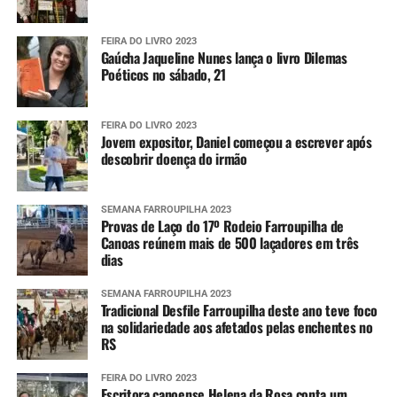
FEIRA DO LIVRO 2023
Gaúcha Jaqueline Nunes lança o livro Dilemas
Poéticos no sábado, 21
FEIRA DO LIVRO 2023
Jovem expositor, Daniel começou a escrever após
descobrir doença do irmão
SEMANA FARROUPILHA 2023
Provas de Laço do 17º Rodeio Farroupilha de
Canoas reúnem mais de 500 laçadores em três
dias
SEMANA FARROUPILHA 2023
Tradicional Desfile Farroupilha deste ano teve foco
na solidariedade aos afetados pelas enchentes no
RS
FEIRA DO LIVRO 2023
Escritora canoense Helena da Rosa conta um