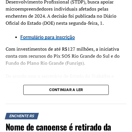
Desenvolvimento Profissional (STDP), busca apoiar
TÓPICOS RELACIONADOS:
CANOAS
CHEIA HISTÓRICA
microempreendedores individuais afetados pelas
DESABRIGADOS
ENCHENTE 24
ENCHENTE DE MAIO
enchentes de 2024. A decisão foi publicada no Diário
FEATURED
RIO GRANDE DO SUL
TRAGÉDIA CLIMÁTICA
Oficial do Estado (DOE) nesta segunda-feira, 1.
A SEGUIR UP
MEIs afetados pela enchente podem participar da segunda
Formulário para inscrição
edição do programa de auxílio
Com investimentos de até R$127 milhões, a iniciativa
NÃO SE ESQUEÇA
Estado recebe 1,4 mil servidores para auxiliar na
conta com recursos do Pix SOS Rio Grande do Sul e do
reconstrução do RS
Fundo do Plano Rio Grande (Funrigs).
De acordo com o secretário de Estado do Trabalho e
Desenvolvimento Profissional, Gilmar Sossella, na
última prorrogação, os resultados foram positivos. Cerca
CONTINUAR A LER
de 50 MEIs se cadastraram diariamente, o que representa
R$ 217 mil por dia injetados na economia local. Foram
mais de 8 mil inscritos nesse período, 3 mil deles já
ENCHENTE RS
elegíveis, resultando em praticamente R$ 13 milhões de
Nome de canoense é retirado da
investimento.