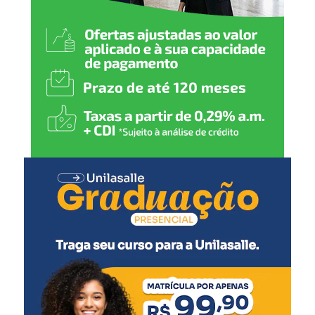
serão utilizadas para aumentar a adesão ao programa,
como o uso da assistente virtual do governo estadual, a
GurIA.
Como funciona o MEI RS Calamidades
Dividido em três etapas, o MEI RS Calamidades
disponibiliza:
um auxílio de R$ 1.500 na conta Caixa Tem, da
Caixa Econômica Federal, para todos os
selecionados;
uma consultoria de nove horas oferecida pela
Pontifícia Universidade Católica do Rio Grande do
Sul (PUCRS), com foco em temas como
elaboração de plano de negócios, estratégias de
marketing e vendas, controle de custos e definição
de preços;