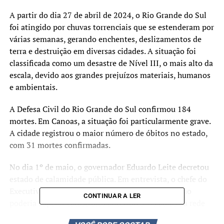
A partir do dia 27 de abril de 2024, o Rio Grande do Sul
foi atingido por chuvas torrenciais que se estenderam por
várias semanas, gerando enchentes, deslizamentos de
terra e destruição em diversas cidades. A situação foi
classificada como um desastre de Nível III, o mais alto da
escala, devido aos grandes prejuízos materiais, humanos
e ambientais.
A Defesa Civil do Rio Grande do Sul confirmou 184
mortes. Em Canoas, a situação foi particularmente grave.
A cidade registrou o maior número de óbitos no estado,
com 31 mortes confirmadas.
No dia 1º de maio, o governador Eduardo Leite decretou
estado de calamidade pública. Em entrevista, o chefe do
Executivo gaúcho alertou que o nível de devastação
CONTINUAR A LER
poderia superar catástrofes anteriores. As aulas da rede
estadual foram suspensas, e diversas cidades decretaram