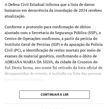
não apenas o recurso
A Defesa Civil Estadual informa que a lista de danos
financeiro, mas também a
humanos em decorrência da inundação de 2024 recebeu
atualização.
consultoria que dá
condições de retomada e
Conforme o protocolo para confirmação de óbitos
ajustado com a Secretaria da Segurança Pública (SSP), o
crescimento. E ainda temos
Centro de Operações confirmou, a partir da perícia do
recursos para atender,
Instituto Geral de Perícias (IGP) e da apuração da Polícia
aproximadamente, 5 mil
Civil (PC), a identificação de restos mortais por meio de
exames de material genético, confirmando o óbito de
microempreendedores, ou
ADRIANA MARIA DA SILVA, da cidade de Cruzeiro do
seja, queremos que todos
Sul. Desta forma, seu nome foi retirado da lista oficial de
desaparecidos do evento, e incluído na lista das pessoas
que precisam tenham
com óbito confirmado.
acesso a essa
oportunidade”, ressalta
O nome de ADRIANO SANDAOWSKI, da cidade de
CONTINUAR A LER
Canoas, foi retirado da lista de pessoas desaparecidas
Sossella.
pela Polícia Civil pois, de acordo com registro realizado
naquele órgão no final do mês de julho, familiares