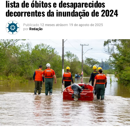
lista de óbitos e desaparecidos
“Estamos prorrogando as
decorrentes da inundação de 2024
inscrições do MEI RS
Publicado
12 meses atrás
em
19 de agosto de 2025
porque entendemos que
por
Redação
essa política pública
precisa chegar a todos que
foram atingidos. O Estado
vai até o último
microempreendedor ser
alcançado, não
descansaremos enquanto
houver alguém que ainda
possa ser beneficiado.
Nossa missão é garantir