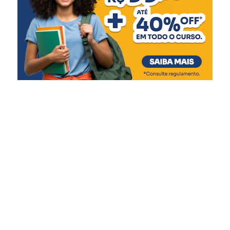
e, por fim, uma segunda parcela de R$ 1.500, pelo
Banrisul, desde que tenham finalizado a
consultoria e abram uma conta empresarial
gratuita no banco.
Para participar, os interessados devem
cumprir alguns critérios, como:
ter o endereço cadastrado em município com
estado de calamidade decretado e na mancha de
inundação;
estar com o CNPJ ativo e o CPF regular;
ter faturamento nos anos de 2023 ou de 2024;
e não ter sido beneficiado previamente por outro
programa do Estado para atingidos pelos eventos
meteorológicos.
A divulgação dos candidatos contemplados após a