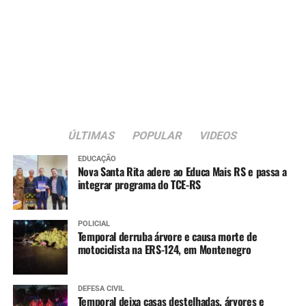
prorrogação será em 24 de novembro. Os
microempreendedores não habilitados poderão
apresentar recursos no período de 25 a 30 de novembro.
Já o depósito da primeira parcela será em 8 de dezembro.
Serviço
O quê
: prorrogação das inscrições do programa MEI RS
Calamidades 2
ÚLTIMAS
POPULAR
VIDEOS
Quando
: até 31 de outubro
EDUCAÇÃO
Como
: preenchimento de
formulário on-line
Nova Santa Rita adere ao Educa Mais RS e passa a
Quem pode se inscrever
: microempreendedores
integrar programa do TCE-RS
individuais que atendam aos critérios, não beneficiados
na primeira fase do programa.
POLICIAL
Temporal derruba árvore e causa morte de
motociclista na ERS-124, em Montenegro
DEFESA CIVIL
Temporal deixa casas destelhadas, árvores e