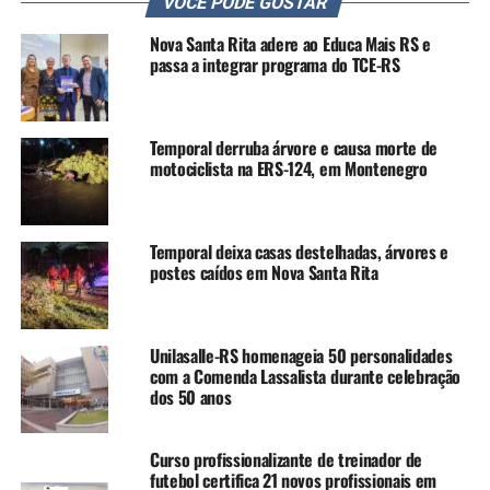
VOCÊ PODE GOSTAR
emergência, incluindo Canoas, que adotou medidas de
desapropriação e requisição de propriedades para salvar
Nova Santa Rita adere ao Educa Mais RS e
vidas.
passa a integrar programa do TCE-RS
Canoas epicentro da tragédia
Temporal derruba árvore e causa morte de
Canoas foi uma das cidades mais afetadas, com mais de
motociclista na ERS-124, em Montenegro
60% do território inundado. O rompimento do dique no
bairro Mathias Velho gerou evacuações em massa.
Moradores ficaram ilhados nos bairros Rio Branco,
Temporal deixa casas destelhadas, árvores e
Niterói e Mato Grande, sendo resgatados por barcos e jet-
postes caídos em Nova Santa Rita
skis.
Entre os episódios mais comoventes, uma bebê de sete
Unilasalle-RS homenageia 50 personalidades
meses, Agnes, morreu ao cair de um barco de resgate no
com a Comenda Lassalista durante celebração
bairro Harmonia. A mãe, Gabrielli, mesmo em meio à dor,
dos 50 anos
agradeceu os voluntários e não culpou ninguém pelo
ocorrido. A mobilização civil, com barcos, alimentos e
Curso profissionalizante de treinador de
apoio emocional, foi fundamental no salvamento de
futebol certifica 21 novos profissionais em
vidas.