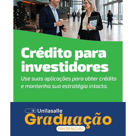
2 meses
:
Pentavalente (1ª dose)
Pólio (1ª dose)
Pneumocócica (1ª dose)
Rotavírus (1ª dose)
3 meses
:
Meningocócica C (1ª dose)
4 meses
:
Pentavalente (2ª dose)
Pólio (2ª dose)
Pneumocócica (2ª dose)
Rotavírus (2ª dose)