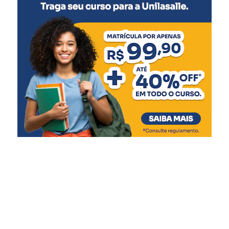
5 meses
:
Meningocócica C (2ª dose)
6 meses
:
Pentavalente (3ª dose)
Pólio (3ª dose)
Influenza
Covid-19 (1ª dose)
7 meses
:
Covid-19 (2ª dose)
9 meses
:
Covid-19 (3ª dose)