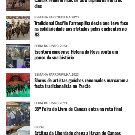
Canoas reúnem mais de 500 laçadores em três
dias
SEMANA FARROUPILHA 2023
Tradicional Desfile Farroupilha deste ano teve foco
na solidariedade aos afetados pelas enchentes no
RS
FEIRA DO LIVRO 2023
Escritora canoense Helena da Rosa conta um
pouco da sua história
SEMANA FARROUPILHA 2023
Shows de artistas gaúchos renomados marcaram a
festa tradicionalista no Parcão
FEIRA DO LIVRO 2023
38ª Feira do Livro de Canoas entra na reta final
GERAL
Estátua da Liberdade chega a Havan de Canoas