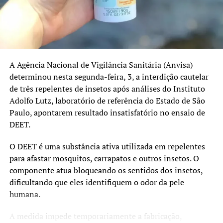
No Rio Grande do Sul, as coberturas registradas em 2025
foram:
Pentavalente: 91%
Poliomielite: 91%
A Agência Nacional de Vigilância Sanitária (Anvisa)
Pneumocócica: 96%
determinou nesta segunda-feira, 3, a interdição cautelar
de três repelentes de insetos após análises do Instituto
Tríplice Viral: 95%
Adolfo Lutz, laboratório de referência do Estado de São
HPV e sarampo recebem atenção especial
Paulo, apontarem resultado insatisfatório no ensaio de
DEET.
Além da atualização das vacinas de rotina, a campanha
também reforça a importância da imunização contra o
O DEET é uma substância ativa utilizada em repelentes
HPV e o sarampo.
para afastar mosquitos, carrapatos e outros insetos. O
componente atua bloqueando os sentidos dos insetos,
O prazo da estratégia extraordinária de vacinação contra
dificultando que eles identifiquem o odor da pele
o HPV foi ampliado até 31 de dezembro de 2026 para
humana.
adolescentes de 15 a 19 anos que ainda não receberam a
dose. A vacina protege contra infecções pelo vírus HPV,
A medida impede temporariamente a fabricação,
responsável por diversos tipos de câncer, incluindo o