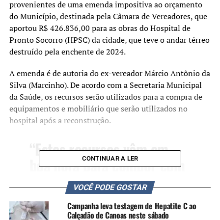
provenientes de uma emenda impositiva ao orçamento
do Município, destinada pela Câmara de Vereadores, que
aportou R$ 426.836,00 para as obras do Hospital de
Pronto Socorro (HPSC) da cidade, que teve o andar térreo
destruído pela enchente de 2024.
A emenda é de autoria do ex-vereador Márcio Antônio da
Silva (Marcinho). De acordo com a Secretaria Municipal
da Saúde, os recursos serão utilizados para a compra de
equipamentos e mobiliário que serão utilizados no
hospital após a reconstrução.
“Estes recursos vêm em
boa hora para compor com
CONTINUAR A LER
tudo o que a gente precisa
VOCÊ PODE GOSTAR
para reconstruir o HPS”,
Campanha leva testagem de Hepatite C ao
comentou o prefeito Airton
Calçadão de Canoas neste sábado