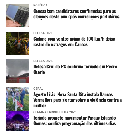
11 a 14 anos
:
POLÍTICA
Canoas tem candidaturas confirmadas para as
Meningo ACWY (dose única)
eleições deste ano após convenções partidárias
DEFESA CIVIL
Ciclone com ventos acima de 100 km/h deixa
rastro de estragos em Canoas
DEFESA CIVIL
Defesa Civil do RS confirma tornado em Pedro
Osório
GERAL
Agosto Lilás: Nova Santa Rita instala Bancos
Vermelhos para alertar sobre a violência contra a
mulher
SEMANA FARROUPILHA 2023
Feriado promete movimentar Parque Eduardo
Gomes; confira programação dos últimos dias