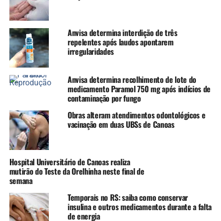
Souza durante o ato.
Anvisa determina interdição de três
“Não está faltando esforço
repelentes após laudos apontarem
irregularidades
do governo e vamos
encontrar as soluções para
Anvisa determina recolhimento de lote do
a saúde. Logo, logo Canoas
medicamento Paramol 750 mg após indícios de
contaminação por fungo
vai ser outra cidade.”
Obras alteram atendimentos odontológicos e
vacinação em duas UBSs de Canoas
O vice-prefeito Rodrigo Busato destacou que Canoas está
dando a volta por cima após a enchente de 2024 com a
união de esforços em todas as esferas.
Hospital Universitário de Canoas realiza
mutirão do Teste da Orelhinha neste final de
semana
“Com a ajuda dessas
Temporais no RS: saiba como conservar
emendas impositivas a
insulina e outros medicamentos durante a falta
gente vai chegando naquilo
de energia