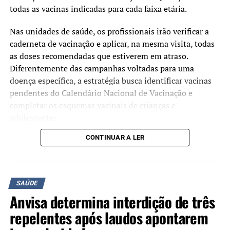
todas as vacinas indicadas para cada faixa etária.
Nas unidades de saúde, os profissionais irão verificar a
caderneta de vacinação e aplicar, na mesma visita, todas
as doses recomendadas que estiverem em atraso.
Diferentemente das campanhas voltadas para uma
doença específica, a estratégia busca identificar vacinas
pendentes do Calendário Nacional de Vacinação e
completar os esquemas vacinais de crianças e
adolescentes.
CONTINUAR A LER
Segundo o Ministério da Saúde, a mobilização tem como
objetivo ampliar as coberturas vacinais e facilitar o
acesso às vacinas oferecidas gratuitamente pelo Sistema
Único de Saúde (SUS). A atualização da caderneta
SAÚDE
contribui para a prevenção de doenças imunopreveníveis
Anvisa determina interdição de três
e fortalece a proteção coletiva da população.
repelentes após laudos apontarem
Manter a vacinação em dia é a principal forma de