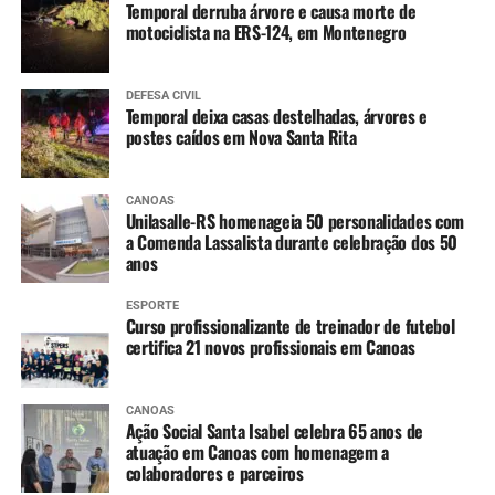
Temporal derruba árvore e causa morte de
4 anos
:
motociclista na ERS-124, em Montenegro
Tríplice bacteriana – DTP (2ª dose reforço)
Pólio (2ª dose reforço)
DEFESA CIVIL
Temporal deixa casas destelhadas, árvores e
postes caídos em Nova Santa Rita
A partir dos 7 anos
:
Difteria e Tétano –
dT
(3 doses, conforme histórico
CANOAS
Unilasalle-RS homenageia 50 personalidades com
vacinal)
a Comenda Lassalista durante celebração dos 50
anos
9 a 14 anos
:
ESPORTE
HPV (dose única)
Curso profissionalizante de treinador de futebol
certifica 21 novos profissionais em Canoas
10 a 14 anos
:
CANOAS
Dengue (2 doses, com intervalo de 3 meses entre
Ação Social Santa Isabel celebra 65 anos de
as doses)
atuação em Canoas com homenagem a
colaboradores e parceiros