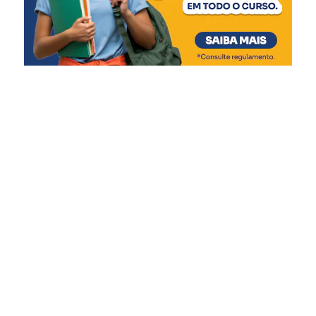
gratuita no banco.
Para participar, os interessados devem
cumprir alguns critérios, como:
ter o endereço cadastrado em município com
estado de calamidade decretado e na mancha de
inundação;
estar com o CNPJ ativo e o CPF regular;
ter faturamento nos anos de 2023 ou de 2024;
e não ter sido beneficiado previamente por outro
programa do Estado para atingidos pelos eventos
meteorológicos.
A divulgação dos candidatos contemplados após a
prorrogação será em 24 de novembro. Os
microempreendedores não habilitados poderão
apresentar recursos no período de 25 a 30 de novembro.