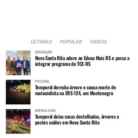
Já o depósito da primeira parcela será em 8 de dezembro.
Serviço
O quê
: prorrogação das inscrições do programa MEI RS
Calamidades 2
ÚLTIMAS
POPULAR
VIDEOS
Quando
: até 31 de outubro
EDUCAÇÃO
Como
: preenchimento de
formulário on-line
Nova Santa Rita adere ao Educa Mais RS e passa a
Quem pode se inscrever
: microempreendedores
integrar programa do TCE-RS
individuais que atendam aos critérios, não beneficiados
na primeira fase do programa.
POLICIAL
Temporal derruba árvore e causa morte de
motociclista na ERS-124, em Montenegro
DEFESA CIVIL
Temporal deixa casas destelhadas, árvores e
postes caídos em Nova Santa Rita