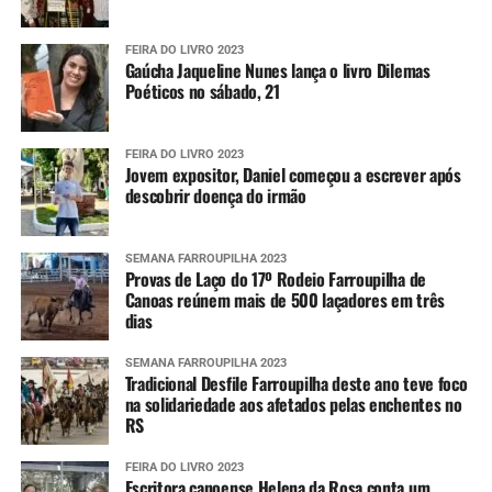
FEIRA DO LIVRO 2023
Gaúcha Jaqueline Nunes lança o livro Dilemas
Poéticos no sábado, 21
FEIRA DO LIVRO 2023
Jovem expositor, Daniel começou a escrever após
descobrir doença do irmão
SEMANA FARROUPILHA 2023
Provas de Laço do 17º Rodeio Farroupilha de
Canoas reúnem mais de 500 laçadores em três
dias
SEMANA FARROUPILHA 2023
Tradicional Desfile Farroupilha deste ano teve foco
na solidariedade aos afetados pelas enchentes no
RS
FEIRA DO LIVRO 2023
Escritora canoense Helena da Rosa conta um