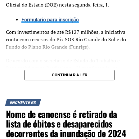
Oficial do Estado (DOE) nesta segunda-feira, 1.
Formulário para inscrição
Com investimentos de até R$127 milhões, a iniciativa
conta com recursos do Pix SOS Rio Grande do Sul e do
Fundo do Plano Rio Grande (Funrigs).
De acordo com o secretário de Estado do Trabalho e
Desenvolvimento Profissional, Gilmar Sossella, na
última prorrogação, os resultados foram positivos. Cerca
CONTINUAR A LER
de 50 MEIs se cadastraram diariamente, o que representa
R$ 217 mil por dia injetados na economia local. Foram
mais de 8 mil inscritos nesse período, 3 mil deles já
ENCHENTE RS
elegíveis, resultando em praticamente R$ 13 milhões de
Nome de canoense é retirado da
investimento.
lista de óbitos e desaparecidos
“Estamos prorrogando as
decorrentes da inundação de 2024