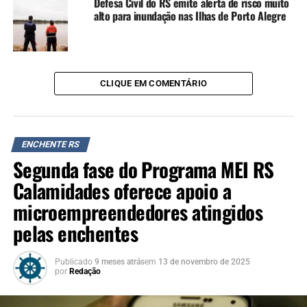
Defesa Civil do RS emite alerta de risco muito
alto para inundação nas Ilhas de Porto Alegre
“Nosso foco está na
entrega de obras, em
especial as moradias dos
gaúchos. O diálogo com as
CLIQUE EM COMENTÁRIO
prefeituras é permanente
para assegurar as entregas
ENCHENTE RS
na ponta. Já tivemos
Segunda fase do Programa MEI RS
diversas fases de
Calamidades oferece apoio a
conquistas, como foi o caso
microempreendedores atingidos
do Auxílio Reconstrução
pelas enchentes
que ajudou milhares de
Publicado
9 meses atrás
em
13 de novembro de 2025
famílias com o depósito de
por
Redação
R$ 5.100 para cada