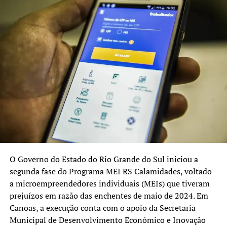
morador atingido”,
complementou o atual
secretário da Reconstrução
do Governo Federal no Rio
Grande do Sul, Maneco
Hassen, que continuará
como titular da pasta.
De acordo com Hassen, na sequência houve um avanço
para a entrega das casas do Compra Assistida, que
O Governo do Estado do Rio Grande do Sul iniciou a
garante o sonho da casa própria para milhares de famílias
segunda fase do Programa MEI RS Calamidades, voltado
gaúchas. “E esse trabalho tem que continuar”, ressaltou
a microempreendedores individuais (MEIs) que tiveram
Maneco Hassen.
prejuízos em razão das enchentes de maio de 2024. Em
Canoas, a execução conta com o apoio da Secretaria
Enfrentamento à tragédia
Municipal de Desenvolvimento Econômico e Inovação