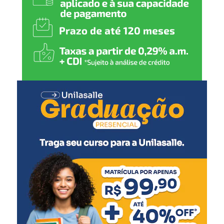
GurIA.
Como funciona o MEI RS Calamidades
Dividido em três etapas, o MEI RS Calamidades
disponibiliza:
um auxílio de R$ 1.500 na conta Caixa Tem, da
Caixa Econômica Federal, para todos os
selecionados;
uma consultoria de nove horas oferecida pela
Pontifícia Universidade Católica do Rio Grande do
Sul (PUCRS), com foco em temas como
elaboração de plano de negócios, estratégias de
marketing e vendas, controle de custos e definição
de preços;
e, por fim, uma segunda parcela de R$ 1.500, pelo
Banrisul, desde que tenham finalizado a
consultoria e abram uma conta empresarial