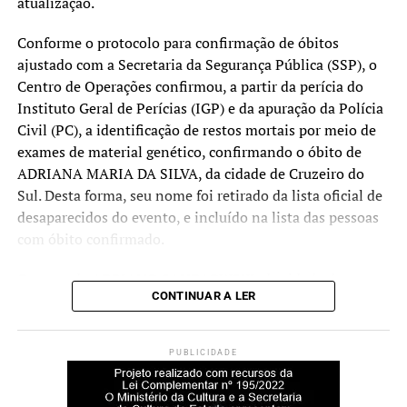
atualização.
consultoria que dá
condições de retomada e
Conforme o protocolo para confirmação de óbitos
ajustado com a Secretaria da Segurança Pública (SSP), o
crescimento. E ainda temos
Centro de Operações confirmou, a partir da perícia do
recursos para atender,
Instituto Geral de Perícias (IGP) e da apuração da Polícia
aproximadamente, 5 mil
Civil (PC), a identificação de restos mortais por meio de
exames de material genético, confirmando o óbito de
microempreendedores, ou
ADRIANA MARIA DA SILVA, da cidade de Cruzeiro do
seja, queremos que todos
Sul. Desta forma, seu nome foi retirado da lista oficial de
desaparecidos do evento, e incluído na lista das pessoas
que precisam tenham
com óbito confirmado.
acesso a essa
oportunidade”, ressalta
O nome de ADRIANO SANDAOWSKI, da cidade de
CONTINUAR A LER
Canoas, foi retirado da lista de pessoas desaparecidas
Sossella.
pela Polícia Civil pois, de acordo com registro realizado
naquele órgão no final do mês de julho, familiares
PUBLICIDADE
confirmaram que Adriano mudou-se para uma cidade em
Busca ativa
outro estado.