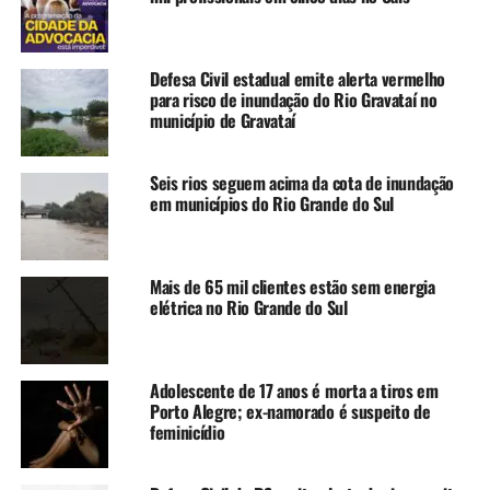
que a população gaúcha possa ter a vida plenamente
recuperada.
Defesa Civil estadual emite alerta vermelho
“Assim, vamos entregar
para risco de inundação do Rio Gravataí no
município de Gravataí
mais de dez mil casas no
Rio Grande do Sul. O
Seis rios seguem acima da cota de inundação
ministro da Casa Civil, Rui
em municípios do Rio Grande do Sul
Costa, está garantindo
todas as condições para
Mais de 65 mil clientes estão sem energia
que o Governo Federal siga
elétrica no Rio Grande do Sul
realizando as entregas
necessárias para os
Adolescente de 17 anos é morta a tiros em
Porto Alegre; ex-namorado é suspeito de
moradores gaúchos”,
feminicídio
ressaltou.