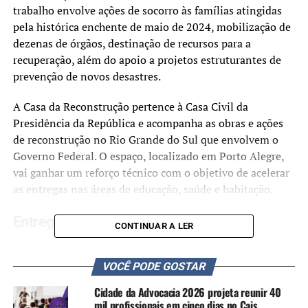
trabalho envolve ações de socorro às famílias atingidas
pela histórica enchente de maio de 2024, mobilização de
dezenas de órgãos, destinação de recursos para a
recuperação, além do apoio a projetos estruturantes de
prevenção de novos desastres.
A Casa da Reconstrução pertence à Casa Civil da
Presidência da República e acompanha as obras e ações
de reconstrução no Rio Grande do Sul que envolvem o
Governo Federal. O espaço, localizado em Porto Alegre,
vai ganhar um reforço técnico com o objetivo de acelerar
as entregas nas áreas de educação, saúde e habitação.
Entregas
CONTINUAR A LER
O deputado federal Paulo Pimenta, que comandou o
Ministério da Reconstrução durante o período das
VOCÊ PODE GOSTAR
enchentes, afirmou que o Governo Federal vai seguir
Cidade da Advocacia 2026 projeta reunir 40
acompanhando as entregas e continuar trabalhando para
mil profissionais em cinco dias no Cais