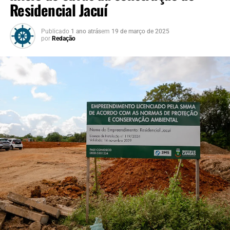
Residencial Jacuí
Publicado
1 ano atrás
em
19 de março de 2025
por
Redação