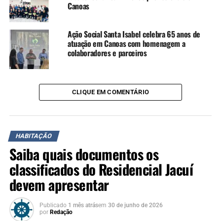
Canoas
com os canoenses”,
comentou o vice-prefeito
Ação Social Santa Isabel celebra 65 anos de
Rodrigo Busato.
atuação em Canoas com homenagem a
colaboradores e parceiros
“Cumprimento a todas as
autoridades aqui presentes,
CLIQUE EM COMENTÁRIO
parceiros que estão juntos
na reconstrução de Canoas,
HABITAÇÃO
fomos a cidade mais
Saiba quais documentos os
afetada pela enchente,
classificados do Residencial Jacuí
foram 70 mil moradias
devem apresentar
atingidas, e ainda tem
pessoas retornando para
Publicado
1 mês atrás
em
30 de junho de 2026
por
Redação