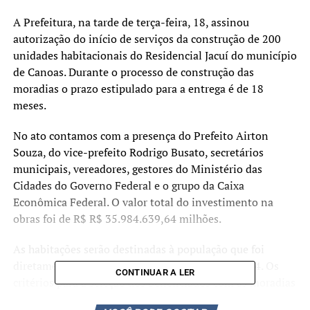
A Prefeitura, na tarde de terça-feira, 18, assinou
autorização do início de serviços da construção de 200
unidades habitacionais do Residencial Jacuí do município
de Canoas. Durante o processo de construção das
moradias o prazo estipulado para a entrega é de 18
meses.
No ato contamos com a presença do Prefeito Airton
Souza, do vice-prefeito Rodrigo Busato, secretários
municipais, vereadores, gestores do Ministério das
Cidades do Governo Federal e o grupo da Caixa
Econômica Federal. O valor total do investimento na
obras foi de R$ R$ 35.984.639,64 milhões.
As habitações serão destinadas à população que foi
diretamente afetada na enchente de maio de 2024. Os
CONTINUAR A LER
critérios para a seleção dos beneficiados com as moradias
serão definidos nos próximos meses. A estrutura dos