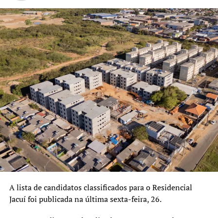
casa. Fomos sonhadores, no
planejamento de construir
as 6 mil moradias,” declara
o Prefeito Airton Souza.
TÓPICOS RELACIONADOS:
CANOAS
FEATURED
HABITAÇÃO
RESIDENCIAL JACUÍ
A SEGUIR UP
89 famílias canoenses atingidas pelas enchentes recebem
chaves de novos apartamentos
NÃO SE ESQUEÇA
Área que receberá habitações temporárias no Estância
Velha começa a ser limpa
A lista de candidatos classificados para o Residencial
Jacuí foi publicada na última sexta-feira, 26.