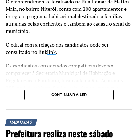
O empreendimento, localizado na Rua Itamar de Mattos
Maia, no bairro Niterói, conta com 200 apartamentos e
integra o programa habitacional destinado a famílias
atingidas pelas enchentes e também ao cadastro geral do
município.
O edital com a relação dos candidatos pode ser
consultado no link
link
.
Os candidatos considerados compatíveis deverão
comparecer à Secretaria Municipal de Habitação e
Regularização Fundiária, localizada na Rua Açorianos,
255, no bairro Nossa Senhora das Graças, entre esta
terça-feira, 30, e o dia 17 de julho, para apresentar a
CONTINUAR A LER
documentação exigida.
O atendimento ocorre às segundas-feiras, das 12h às 18h,
HABITAÇÃO
às terças, quartas e quintas-feiras, das 8h às 17h, e às
Prefeitura realiza neste sábado
sextas-feiras, das 8h às 14h.