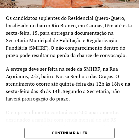
articulação. Estamos
falando de famílias que
vivem em áreas apontadas
Os candidatos suplentes do Residencial Quero-Quero,
localizado no bairro Rio Branco, em Canoas, têm até esta
pelos estudos técnicos
sexta-feira, 15, para entregar a documentação na
como de risco muito alto.
Secretaria Municipal de Habitação e Regularização
Fundiária (SMHRF). O não comparecimento dentro do
Nosso objetivo é oferecer
prazo pode resultar na perda da chance de convocação.
uma alternativa segura e
A entrega deve ser feita na sede da SMHRF, na Rua
definitiva para essas
Açorianos, 255, bairro Nossa Senhora das Graças. O
pessoas, garantindo mais
atendimento ocorre até quinta-feira das 12h às 18h e na
tranquilidade e proteção
sexta-feira das 8h às 14h. Segundo a Secretaria, não
haverá prorrogação do prazo.
para o futuro”, destacou.
O empreendimento contará com 200 apartamentos
destinados a famílias com renda mensal de até R$
As moradias fazem parte dos esforços de reconstrução e
2.850,00. Ao todo, foram chamados 360 candidatos,
adaptação do município diante dos eventos climáticos
CONTINUAR A LER
sendo 100 suplentes. Caso haja desistências ou
extremos registrados nos últimos anos, reforçando o