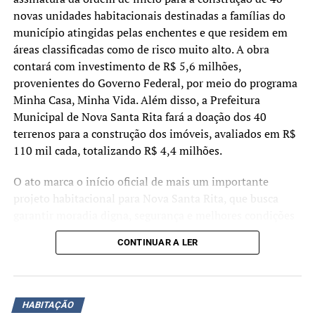
novas unidades habitacionais destinadas a famílias do
Comprovante de Estado Civil dos candidatos (certidão de
município atingidas pelas enchentes e que residem em
nascimento, certidão de casamento com devidas
áreas classificadas como de risco muito alto. A obra
averbações, quando for o caso)
contará com investimento de R$ 5,6 milhões,
provenientes do Governo Federal, por meio do programa
Documento de identificação oficial com foto do
Minha Casa, Minha Vida. Além disso, a Prefeitura
procurador igual ao informado na procuração
Municipal de Nova Santa Rita fará a doação dos 40
terrenos para a construção dos imóveis, avaliados em R$
Atestado/laudo médico assinado por médico(a)
110 mil cada, totalizando R$ 4,4 milhões.
constando o CID-10 para casos de pessoas com
deficiência/microcefalia
O ato marca o início oficial de mais um importante
projeto habitacional para Nova Santa Rita, que busca
Comprovante de recebimento de BPC por integrante do
garantir moradia digna, segurança e melhores condições
grupo familiar emitido pelo INSS
de vida para famílias que sofreram com os impactos dos
CONTINUAR A LER
Comprovante de residência
eventos climáticos registrados nos últimos anos
Registro de denúncia/Boletim de ocorrência, nas
As moradias serão destinadas especificamente a famílias
situações enquadradas na Lei Maria da Penha(Caso tenha
atingidas pelas enchentes que residem em áreas
HABITAÇÃO
sido informado no CadÚnico)
identificadas pelo Mapa de Inundação elaborado pelo