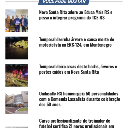
VOCÊ PODE GOSTAR
apartamentos será de 46 metros quadrados de área
privativa, dois quartos, varanda, cerâmicas, nos padrões
Nova Santa Rita adere ao Educa Mais RS e
do Minha Casa, Minha Vida.
passa a integrar programa do TCE-RS
“Está em nosso plano de
governo a construção de,
Temporal derruba árvore e causa morte de
motociclista na ERS-124, em Montenegro
no mínimo, 6 mil moradias
para a população de Canoas
Temporal deixa casas destelhadas, árvores e
afetada. Estamos muito
postes caídos em Nova Santa Rita
empolgados pelo avanço
significativo que já tivemos
Unilasalle-RS homenageia 50 personalidades
nestes três primeiros
com a Comenda Lassalista durante celebração
dos 50 anos
meses de governo. Isso é
resultado de muito
Curso profissionalizante de treinador de
trabalho e compromisso
futebol certifica 21 novos profissionais em