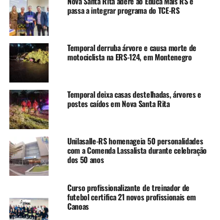
Nova Santa Rita adere ao Educa Mais RS e
quadrados, com sala, quarto, cozinha e banheiro, e serão
passa a integrar programa do TCE-RS
entregues semimobiliadas para as famílias contempladas.
De acordo com a Secretaria Municipal da Habitação e
Regularização Fundiária, o investimento para a
Temporal derruba árvore e causa morte de
implementação das moradias temporárias é de R$ 7,5
motociclista na ERS-124, em Montenegro
milhões, com recursos disponibilizados pelo governo do
Estado.
Temporal deixa casas destelhadas, árvores e
postes caídos em Nova Santa Rita
TÓPICOS RELACIONADOS:
BAIRRO ESTÂNCIA VELHA
CANOAS
CASAS
CONSTRUÇÃO
ENCHENTE
FEATURED
HABITAÇÃO
LIMPEZA
TERRENO
A SEGUIR UP
Unilasalle-RS homenageia 50 personalidades
Prefeitura assina autorização do início de obras da
com a Comenda Lassalista durante celebração
construção do Residencial Jacuí
dos 50 anos
NÃO SE ESQUEÇA
Prefeitura de Canoas prepara terrenos para 51 moradias
Curso profissionalizante de treinador de
para vítimas das enchentes
futebol certifica 21 novos profissionais em
Canoas