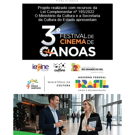
PUBLICIDADE
habitação de interesse social.Durante o evento, também
Documentos necessários:
serão apresentadas à comunidade todas as informações
Documento de Identificação Oficial com foto;
sobre o edital, os critérios de participação e o período de
CPF (caso não conste no documento de identificação);
inscrições.
Comprovante de estado civil (certidão de nascimento ou
casamento, com averbações, se for o caso);
Documento de identificação com foto do procurador
(quando houver);
Laudo médico com CID-10 (se houver caso de pessoa com
deficiência/microcefalia);
Comprovante de recebimento de BPC (se houver);
Comprovante de residência;
Boletim de ocorrência (para casos enquadrados na Lei
Maria da Penha); – Folha resumo do CadÚnico
atualizada.