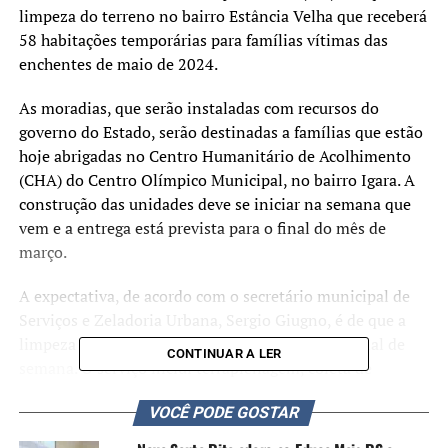
limpeza do terreno no bairro Estância Velha que receberá
58 habitações temporárias para famílias vítimas das
enchentes de maio de 2024.
As moradias, que serão instaladas com recursos do
governo do Estado, serão destinadas a famílias que estão
hoje abrigadas no Centro Humanitário de Acolhimento
(CHA) do Centro Olímpico Municipal, no bairro Igara. A
construção das unidades deve se iniciar na semana que
vem e a entrega está prevista para o final do mês de
março.
A expectativa, de acordo com o secretário municipal de
Serviços e Zeladoria Urbana, Sergio Giugno, é de que a
limpeza do terreno seja concluída ainda neste final de
CONTINUAR A LER
semana. O serviço inclui terraplenagem, coleta de
entulhos, remoção e poda de vegetação.
VOCÊ PODE GOSTAR
As unidades a serem instaladas no local terão 27 metros