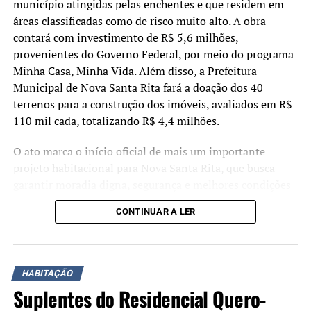
município atingidas pelas enchentes e que residem em
nascimento, certidão de casamento com devidas
áreas classificadas como de risco muito alto. A obra
averbações, quando for o caso)
contará com investimento de R$ 5,6 milhões,
provenientes do Governo Federal, por meio do programa
Documento de identificação oficial com foto do
Minha Casa, Minha Vida. Além disso, a Prefeitura
procurador igual ao informado na procuração
Municipal de Nova Santa Rita fará a doação dos 40
terrenos para a construção dos imóveis, avaliados em R$
Atestado/laudo médico assinado por médico(a)
110 mil cada, totalizando R$ 4,4 milhões.
constando o CID-10 para casos de pessoas com
deficiência/microcefalia
O ato marca o início oficial de mais um importante
projeto habitacional para Nova Santa Rita, que busca
Comprovante de recebimento de BPC por integrante do
garantir moradia digna, segurança e melhores condições
grupo familiar emitido pelo INSS
de vida para famílias que sofreram com os impactos dos
CONTINUAR A LER
Comprovante de residência
eventos climáticos registrados nos últimos anos
Registro de denúncia/Boletim de ocorrência, nas
As moradias serão destinadas especificamente a famílias
situações enquadradas na Lei Maria da Penha(Caso tenha
atingidas pelas enchentes que residem em áreas
HABITAÇÃO
sido informado no CadÚnico)
identificadas pelo Mapa de Inundação elaborado pelo
Suplentes do Residencial Quero-
Serviço Geológico do Brasil (SGB) e pela Cartografia de
Folha resumo do CadÚnico, comprovando a mesma