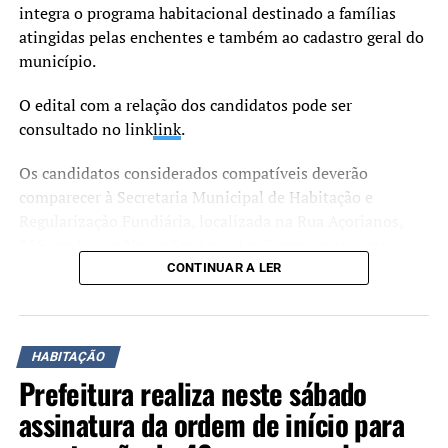
integra o programa habitacional destinado a famílias
atingidas pelas enchentes e também ao cadastro geral do
município.
O edital com a relação dos candidatos pode ser
consultado no link
link
.
Os candidatos considerados compatíveis deverão
comparecer à Secretaria Municipal de Habitação e
Regularização Fundiária, localizada na Rua Açorianos,
255, no bairro Nossa Senhora das Graças, entre esta
terça-feira, 30, e o dia 17 de julho, para apresentar a
CONTINUAR A LER
documentação exigida.
O atendimento ocorre às segundas-feiras, das 12h às 18h,
HABITAÇÃO
às terças, quartas e quintas-feiras, das 8h às 17h, e às
Prefeitura realiza neste sábado
sextas-feiras, das 8h às 14h.
assinatura da ordem de início para
De acordo com o edital, os candidatos titulares que não