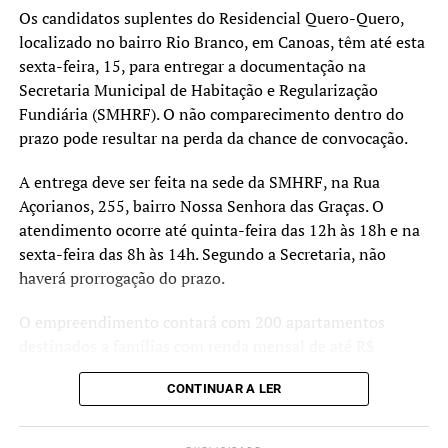
vivem em áreas apontadas
Os candidatos suplentes do Residencial Quero-Quero,
localizado no bairro Rio Branco, em Canoas, têm até esta
pelos estudos técnicos
sexta-feira, 15, para entregar a documentação na
como de risco muito alto.
Secretaria Municipal de Habitação e Regularização
Fundiária (SMHRF). O não comparecimento dentro do
Nosso objetivo é oferecer
prazo pode resultar na perda da chance de convocação.
uma alternativa segura e
A entrega deve ser feita na sede da SMHRF, na Rua
definitiva para essas
Açorianos, 255, bairro Nossa Senhora das Graças. O
pessoas, garantindo mais
atendimento ocorre até quinta-feira das 12h às 18h e na
tranquilidade e proteção
sexta-feira das 8h às 14h. Segundo a Secretaria, não
haverá prorrogação do prazo.
para o futuro”, destacou.
O empreendimento contará com 200 apartamentos
destinados a famílias com renda mensal de até R$
As moradias fazem parte dos esforços de reconstrução e
2.850,00. Ao todo, foram chamados 360 candidatos,
adaptação do município diante dos eventos climáticos
CONTINUAR A LER
sendo 100 suplentes. Caso haja desistências ou
extremos registrados nos últimos anos, reforçando o
irregularidades, os suplentes poderão ser convocados
compromisso do Poder Executivo com a proteção das
para assumir as vagas como titulares.
famílias mais vulneráveis e a ampliação do acesso à