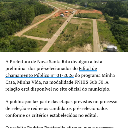
microempreendedores
tenham acesso ao
benefício. A resposta após
o envio das cartas foi
imediata e positiva, com
aumento expressivo nas
A Prefeitura de Nova Santa Rita divulgou a lista
inscrições e na taxa de
preliminar dos pré-selecionados do
Edital de
aptidão. No início, 16% das
Chamamento Público nº 01/2026
do programa Minha
inscrições eram aptas,
Casa, Minha Vida, na modalidade FNHIS Sub 50. A
relação está disponível no site oficial do município.
agora, houve um aumento
para 73%. Isso mostra que
A publicação faz parte das etapas previstas no processo
de seleção e reúne os candidatos pré-selecionados
estamos no caminho certo,
conforme os critérios estabelecidos no edital.
ampliando o alcance e
O prefeito Rodrigo Battistella afirmou que o processo