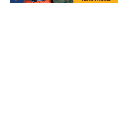
Segundo a prefeitura, novos sorteios serão realizados ao
longo do ano. Entre os próximos prêmios previstos estão
um fogão de quatro bocas e um tablet. Ao final da
campanha, haverá ainda o sorteio de um automóvel 0 km.
Para participar, os consumidores devem realizar compras
em estabelecimentos de Nova Santa Rita, solicitar a
inclusão do CPF na nota fiscal e cadastrar os cupons de
acordo com as regras estabelecidas no regulamento da
campanha.