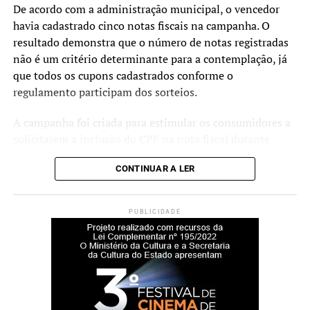
De acordo com a administração municipal, o vencedor
“O Conselho de Segurança é
havia cadastrado cinco notas fiscais na campanha. O
um espaço de diálogo e
resultado demonstra que o número de notas registradas
construção coletiva. Além
não é um critério determinante para a contemplação, já
que todos os cupons cadastrados conforme o
de apresentarmos os
regulamento participam dos sorteios.
resultados alcançados no
A campanha foi criada para estimular os consumidores a
primeiro semestre, vamos
solicitarem a inclusão do CPF na nota fiscal durante
lançar um plano que
compras realizadas no comércio local. A iniciativa
CONTINUAR A LER
orientará as ações da
também busca incentivar a emissão de notas fiscais e
contribuir para o fortalecimento da arrecadação
segurança pública nos
municipal.
PUBLICIDADE
próximos anos. A presença
O prefeito Rodrigo Battistella afirmou que a campanha
da comunidade fortalece
tem impacto tanto para os consumidores quanto para os
esse trabalho e contribui
estabelecimentos comerciais do município.
para que as políticas
“O Nova Santa Rita