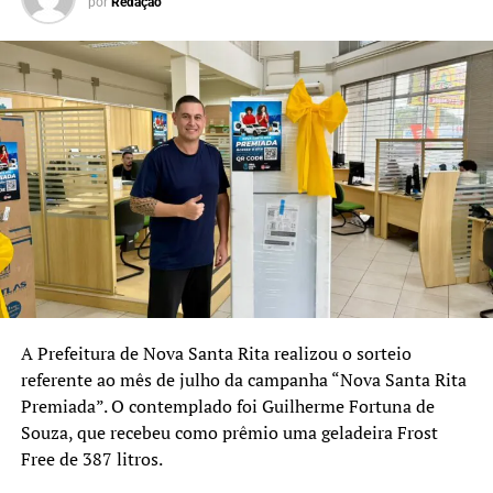
por
Redação
Prefeitura de Nova Santa Rita.
participação da sociedade.
O Plano Municipal
representa mais um passo
importante para
consolidarmos políticas
públicas eficientes, sempre
com transparência e
diálogo com a população”,
afirmou.
A Prefeitura de Nova Santa Rita realizou o sorteio
referente ao mês de julho da campanha “Nova Santa Rita
O secretário municipal de Segurança Pública, Moacir
Premiada”. O contemplado foi Guilherme Fortuna de
Godoi, destacou que a reunião também será um espaço
Souza, que recebeu como prêmio uma geladeira Frost
para apresentar os resultados do primeiro semestre e
Free de 387 litros.
discutir as ações previstas para os próximos anos.