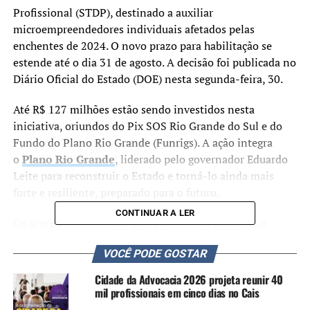
Profissional (STDP), destinado a auxiliar
microempreendedores individuais afetados pelas
enchentes de 2024. O novo prazo para habilitação se
estende até o dia 31 de agosto. A decisão foi publicada no
Diário Oficial do Estado (DOE) nesta segunda-feira, 30.
Até R$ 127 milhões estão sendo investidos nesta
iniciativa, oriundos do Pix SOS Rio Grande do Sul e do
Fundo do Plano Rio Grande (Funrigs). A ação integra
o
Plano Rio Grande
, liderado pelo governador Eduardo
Leite para reconstruir o Estado e torná-lo ainda mais
forte e resiliente, preparado para o futuro.
CONTINUAR A LER
De acordo com o titular da STDP, Gilmar Sossella, o
programa MEI RS Calamidades é mais que um repasse de
VOCÊ PODE GOSTAR
auxílio financeiro, já que oferece uma qualificação para
que os microempreendedores se mantenham ativos.
Cidade da Advocacia 2026 projeta reunir 40
mil profissionais em cinco dias no Cais