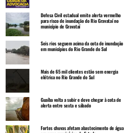
“A consultoria é
fundamental para
Defesa Civil estadual emite alerta vermelho
fortalecer os negócios e
para risco de inundação do Rio Gravataí no
município de Gravataí
evitar o fechamento das
portas. Com esse suporte e
Seis rios seguem acima da cota de inundação
os recursos investidos,
em municípios do Rio Grande do Sul
estamos garantindo
condições reais de
Mais de 65 mil clientes estão sem energia
retomada e crescimento
elétrica no Rio Grande do Sul
para quem foi atingido
pelas enchentes de 2024”,
Guaíba volta a subir e deve chegar à cota de
alerta entre sexta e sábado
afirma.
Para participar, os interessados devem cumprir alguns
Fortes chuvas afetam abastecimento de água