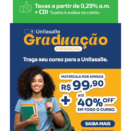
possibilidade de contemplação.
“O exemplo do Guilherme
demonstra que não é
preciso cadastrar centenas
de notas para ser
contemplado. Com apenas
cinco notas fiscais ele foi o
grande vencedor do mês.
Por isso, nossa orientação
é que todos peçam o CPF
na nota e façam o
cadastro”, afirmou.