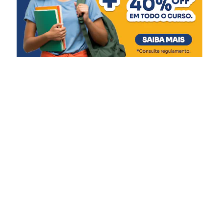
Algumas crianças já
conheciam o local, os pais
mandaram fotos e muitos
participaram efetivamente
da construção dos aviões
menores”, disse ao lado das
réplicas com materiais
recicláveis fixadas em um
dos ambientes.