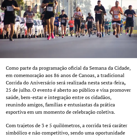
Trabalhadores constroem via férrea em Canoas
Em 1934, há 90 anos, o atual prédio da estação férrea
passava a funcionar. O local hoje abriga um espaço para
encontros, ensaios e apresentações de grupos culturais.
Como parte da programação oficial da Semana da Cidade,
Três anos depois, em 1937, instalava-se o 3º Regimento
em comemoração aos 86 anos de Canoas, a tradicional
de Aviação Militar (RAV). A ocupação pela Aeronáutica
Corrida do Aniversário será realizada nesta sexta-feira
,
colocava o local como uma base aérea estratégica
25 de julho. O evento é aberto ao público e visa promover
próximo da capital. Isso viria a ser provado em várias
saúde, bem-estar e integração entre os cidadãos,
ocasiões, tais como a enchente de 2024, com o local
reunindo amigos, famílias e entusiastas da prática
sendo usado como aeroporto na impossibilidade de uso
esportiva em um momento de celebração coletiva.
do Salgado Filho, em Porto Alegre.
Com trajetos de 3 e 5 quilômetros, a corrida terá caráter
Depois disso, em 1938, Canoas é elevada à condição de
simbólico e não competitivo, sendo uma oportunidade
vila pelo governo do Estado. Esse movimento foi