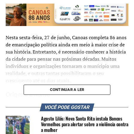
Nesta sexta-feira, 27 de junho, Canoas completa 86 anos
de emancipação política ainda em meio à maior crise de
sua história. Entretanto, é necessário conhecer a história
da cidade para pensar nas próximas décadas. Muitos
indivíduos e organizações tornaram o munícipio uma
realidade, e outras tantas possibilitaram o seu
crescimento até os dias atuais.
CONTINUAR A LER
Origens e nome
A primeira estação de trem, de madeira, foi inaugurada
VOCÊ PODE GOSTAR
em 1874, há 150 anos, onde hoje fica a Av. Victor Barreto.
Agosto Lilás: Nova Santa Rita instala Bancos
O local era uma das estações de uma linha férrea anterior
Vermelhos para alertar sobre a violência contra
à Trensurb. Essa linha chegou a ser usada no caminho
a mulher