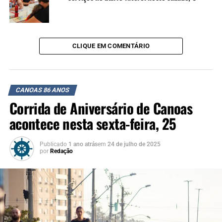
tornar, atualmente, a Unilasalle, que fica hoje em frente à
antiga estação de trem.
A autonomia religiosa pela Igreja Católica foi o primeiro
CLIQUE EM COMENTÁRIO
de uma série de movimentos que viria a culminar na
emancipação política.
Década de 1930 e a emancipação
CANOAS 86 ANOS
Corrida de Aniversário de Canoas
acontece nesta sexta-feira, 25
Publicado
1 ano atrás
em
24 de julho de 2025
por
Redação