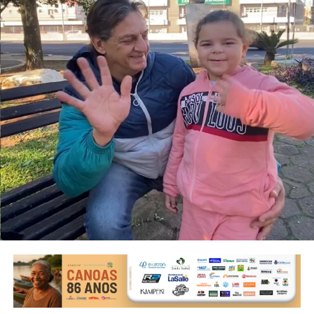
mesmo tempo em que incentiva hábitos saudáveis por
meio da prática esportiva.
O que começou como um ponto de veraneio passou a se
expandir de forma ainda mais rápida após a emancipação.
Na década de 1970, o município teve ampla expansão
populacional, e hoje é o terceiro maior do RS, com
347.657 habitantes, atrás apenas de Caxias do Sul e da
capital.