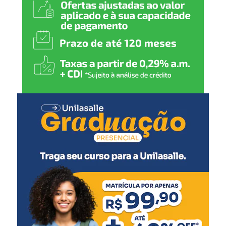
A professora do Maternal 1, Karina Bengochea, explica
como se deu o envolvimento de sua turma na confecção
de um dos cenários.
“Nosso trabalho foi sobre a
Praça do Avião.
Trabalhamos de uma
maneira mais lúdica e
usamos historinhas para
contar sobre o que nós
temos em Canoas. Eles se
envolveram bastante,
especialmente por se tratar
da praça que tem um avião.