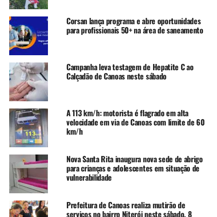
entre Porto Alegre e cidades como Caxias do Sul e
Uruguaiana, na Fronteira Oeste do Estado.
Corsan lança programa e abre oportunidades
para profissionais 50+ na área de saneamento
À época, o território canoense e de outras cidades da
Região Metropolitana era a Fazenda Gravataí. Sua sede
ficava onde hoje é o bairro Estância Velha. O povoamento
Campanha leva testagem de Hepatite C ao
foi ideia do Coronel Vicente Ferrer da Silva Freire,
Calçadão de Canoas neste sábado
marido de Rafaela Pinto Bandeira, uma das herdeiras
daquelas terras.
A 113 km/h: motorista é flagrado em alta
Os trabalhadores aproveitavam as toras derrubadas na
velocidade em via de Canoas com limite de 60
construção para fazer canoas, necessárias para a travessia
km/h
dos córregos e arroios da região. Por isso, a vila que
cresceu em volta da estação passou a se chamar Capão
Nova Santa Rita inaugura nova sede de abrigo
das Canoas. Era, na época, ponto de veraneio das famílias
para crianças e adolescentes em situação de
de Porto Alegre.
vulnerabilidade
Ao longo das décadas, o território, então pertencente a
Prefeitura de Canoas realiza mutirão de
Gravataí, foi se expandindo. Em 1908, os irmãos
serviços no bairro Niterói neste sábado, 8
lassalistas chegaram à cidade e fundaram o que viria a se