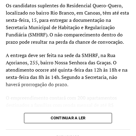
vivem em áreas apontadas
Os candidatos suplentes do Residencial Quero-Quero,
localizado no bairro Rio Branco, em Canoas, têm até esta
pelos estudos técnicos
sexta-feira, 15, para entregar a documentação na
como de risco muito alto.
Secretaria Municipal de Habitação e Regularização
Fundiária (SMHRF). O não comparecimento dentro do
Nosso objetivo é oferecer
prazo pode resultar na perda da chance de convocação.
uma alternativa segura e
A entrega deve ser feita na sede da SMHRF, na Rua
definitiva para essas
Açorianos, 255, bairro Nossa Senhora das Graças. O
pessoas, garantindo mais
atendimento ocorre até quinta-feira das 12h às 18h e na
tranquilidade e proteção
sexta-feira das 8h às 14h. Segundo a Secretaria, não
haverá prorrogação do prazo.
para o futuro”, destacou.
O empreendimento contará com 200 apartamentos
destinados a famílias com renda mensal de até R$
As moradias fazem parte dos esforços de reconstrução e
2.850,00. Ao todo, foram chamados 360 candidatos,
adaptação do município diante dos eventos climáticos
CONTINUAR A LER
sendo 100 suplentes. Caso haja desistências ou
extremos registrados nos últimos anos, reforçando o
irregularidades, os suplentes poderão ser convocados
compromisso do Poder Executivo com a proteção das
para assumir as vagas como titulares.
famílias mais vulneráveis e a ampliação do acesso à