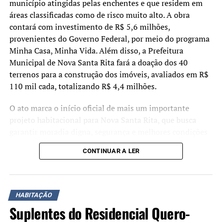
município atingidas pelas enchentes e que residem em
nascimento, certidão de casamento com devidas
áreas classificadas como de risco muito alto. A obra
averbações, quando for o caso)
contará com investimento de R$ 5,6 milhões,
provenientes do Governo Federal, por meio do programa
Documento de identificação oficial com foto do
Minha Casa, Minha Vida. Além disso, a Prefeitura
procurador igual ao informado na procuração
Municipal de Nova Santa Rita fará a doação dos 40
terrenos para a construção dos imóveis, avaliados em R$
Atestado/laudo médico assinado por médico(a)
110 mil cada, totalizando R$ 4,4 milhões.
constando o CID-10 para casos de pessoas com
deficiência/microcefalia
O ato marca o início oficial de mais um importante
projeto habitacional para Nova Santa Rita, que busca
Comprovante de recebimento de BPC por integrante do
garantir moradia digna, segurança e melhores condições
grupo familiar emitido pelo INSS
de vida para famílias que sofreram com os impactos dos
CONTINUAR A LER
Comprovante de residência
eventos climáticos registrados nos últimos anos
Registro de denúncia/Boletim de ocorrência, nas
As moradias serão destinadas especificamente a famílias
situações enquadradas na Lei Maria da Penha(Caso tenha
atingidas pelas enchentes que residem em áreas
HABITAÇÃO
sido informado no CadÚnico)
identificadas pelo Mapa de Inundação elaborado pelo
Suplentes do Residencial Quero-
Serviço Geológico do Brasil (SGB) e pela Cartografia de
Folha resumo do CadÚnico, comprovando a mesma