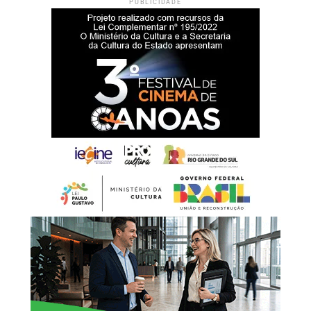
PUBLICIDADE
habitação de interesse social.Durante o evento, também
Documentos necessários:
serão apresentadas à comunidade todas as informações
Documento de Identificação Oficial com foto;
sobre o edital, os critérios de participação e o período de
CPF (caso não conste no documento de identificação);
inscrições.
Comprovante de estado civil (certidão de nascimento ou
casamento, com averbações, se for o caso);
Documento de identificação com foto do procurador
(quando houver);
Laudo médico com CID-10 (se houver caso de pessoa com
deficiência/microcefalia);
Comprovante de recebimento de BPC (se houver);
Comprovante de residência;
Boletim de ocorrência (para casos enquadrados na Lei
Maria da Penha); – Folha resumo do CadÚnico
atualizada.