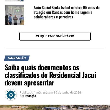
Ação Social Santa Isabel celebra 65 anos de
Além de Canoas com o Residencial Quero Quero, o ato
atuação em Canoas com homenagem a
beneficiou ainda Porto Alegre, com os residenciais Jacuí e
colaboradores e parceiros
Dona Zaida, com 96 e 200 moradias, respectivamente,
enquanto Campo Bom teve um aditivo para o
empreendimento Cooperpoli, com 168 residências.
CLIQUE EM COMENTÁRIO
TÓPICOS RELACIONADOS:
CANOAS
FEATURED
HABITAÇÃO
MINHA CASA
MINHA VIDA
RESIDENCIAL QUERO QUERO
HABITAÇÃO
A SEGUIR UP
Obras do Residencial Quero-Quero em Canoas recebem
Saiba quais documentos os
visita do Governo Federal
classificados do Residencial Jacuí
NÃO SE ESQUEÇA
devem apresentar
89 famílias canoenses atingidas pelas enchentes recebem
chaves de novos apartamentos
Publicado
1 mês atrás
em
30 de junho de 2026
por
Redação