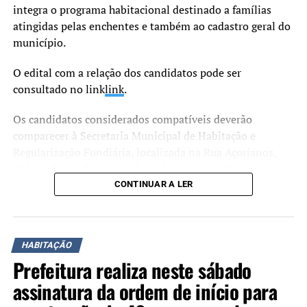
integra o programa habitacional destinado a famílias
atingidas pelas enchentes e também ao cadastro geral do
município.
O edital com a relação dos candidatos pode ser
consultado no link
link
.
Os candidatos considerados compatíveis deverão
comparecer à Secretaria Municipal de Habitação e
Regularização Fundiária, localizada na Rua Açorianos,
255, no bairro Nossa Senhora das Graças, entre esta
terça-feira, 30, e o dia 17 de julho, para apresentar a
CONTINUAR A LER
documentação exigida.
O atendimento ocorre às segundas-feiras, das 12h às 18h,
HABITAÇÃO
às terças, quartas e quintas-feiras, das 8h às 17h, e às
Prefeitura realiza neste sábado
sextas-feiras, das 8h às 14h.
assinatura da ordem de início para
De acordo com o edital, os candidatos titulares que não