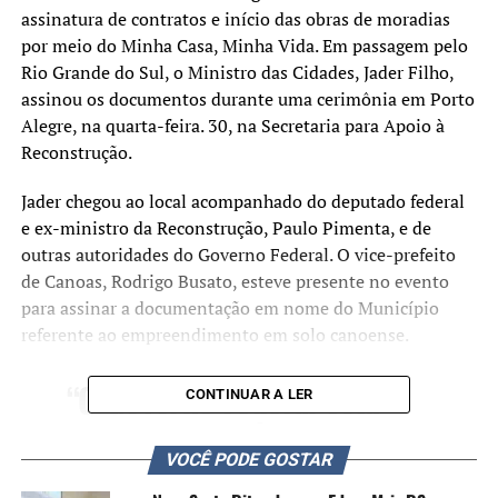
assinatura de contratos e início das obras de moradias
por meio do Minha Casa, Minha Vida. Em passagem pelo
Rio Grande do Sul, o Ministro das Cidades, Jader Filho,
assinou os documentos durante uma cerimônia em Porto
Alegre, na quarta-feira. 30, na Secretaria para Apoio à
Reconstrução.
Jader chegou ao local acompanhado do deputado federal
e ex-ministro da Reconstrução, Paulo Pimenta, e de
outras autoridades do Governo Federal. O vice-prefeito
de Canoas, Rodrigo Busato, esteve presente no evento
para assinar a documentação em nome do Município
referente ao empreendimento em solo canoense.
“O Governo Federal está
CONTINUAR A LER
assinando o início das
obras do Quero-quero e
VOCÊ PODE GOSTAR