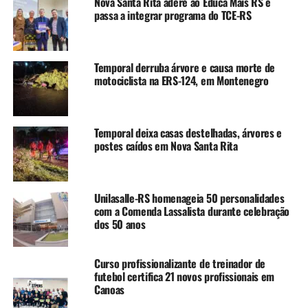
estamos muito feliz por
Nova Santa Rita adere ao Educa Mais RS e
passa a integrar programa do TCE-RS
mais essa etapa dentro da
nossa meta de
Temporal derruba árvore e causa morte de
construirmos seis mil
motociclista na ERS-124, em Montenegro
moradias para a população
atingida pela enchente”,
Temporal deixa casas destelhadas, árvores e
destacou o vice-prefeito de
postes caídos em Nova Santa Rita
Canoas, Rodrigo Busato.
Unilasalle-RS homenageia 50 personalidades
No começo de janeiro, a Prefeitura fez a entrega dos
com a Comenda Lassalista durante celebração
alvarás para o começo das obras do Residencial Quero-
dos 50 anos
quero e Jacuí. Juntos, os dois terão 400 habitações. O
valor total do investimento nas obras será de cerca de R$
Curso profissionalizante de treinador de
70 milhões – cerca de R$ 34.025.021,59 no Residencial
futebol certifica 21 novos profissionais em
Quero Quero e outros R$ 35.984.639,64 no Residencial
Canoas
Jacuí.