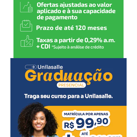
ao Palácio Piratini, o que
vai exigir que eu me afaste
das minhas funções na
Secretaria Municipal de
Relações Institucionais do
governo canoense”,
declarou.
Rossano também agradeceu ao prefeito, ao vice-prefeito
Rodrigo Busato, secretários municipais, vereadores da
base aliada e demais integrantes da administração
municipal pelo período em que esteve na gestão.
A Prefeitura de Canoas ainda não informou oficialmente
quem assumirá a Secretaria Municipal de Relações
Institucionais.