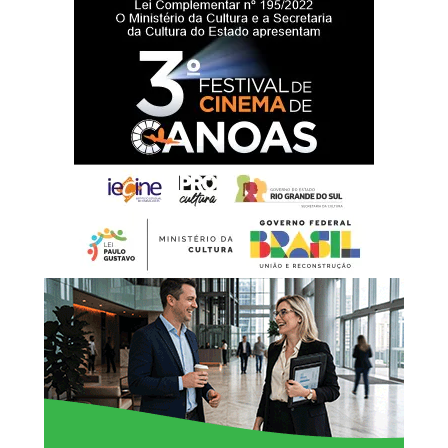
prefeituras de São Gabriel e Canoas.
Durante sua atuação como prefeito de São Gabriel,
Rossano esteve à frente de projetos nas áreas de
educação, saúde, habitação e desenvolvimento
econômico. Entre as iniciativas citadas estão a adoção do
Piso Nacional do Magistério, ações de modernização
pedagógica, a criação do Pronto Atendimento 24 Horas,
unidades de saúde e programas habitacionais, além de
medidas voltadas aos setores industrial e do agronegócio.
Em nota publicada nas redes sociais, o ex-secretário
informou que comunicou a decisão ao prefeito de
Canoas, Airton Souza, e que passará a atuar na
coordenação da campanha de Luciano Zucco.
“Estarei fazendo parte da
coordenação da campanha