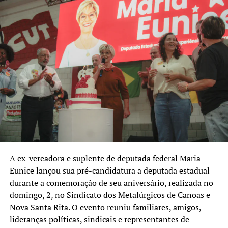
lista é o Republicanos, com cinco nomes: Carlos Gomes,
Cezar Paulo Mossini, Franciane Bayer, Jurandir Maciel e
Odirlei Campiol. A sigla concentra mais da metade das
candidaturas federais anunciadas com domicílio eleitoral
em Canoas, indicando uma estratégia de ampliar sua
representação na Câmara dos Deputados.
Confira os nomes anunciados até o momento, em ordem
alfabética:
Candidato a vice-presidente da República
• Aroldo Medina (Missão)
A ex-vereadora e suplente de deputada federal Maria
Eunice lançou sua pré-candidatura a deputada estadual
Candidatos a deputado estadual
durante a comemoração de seu aniversário, realizada no
• Alexandre Gonçalves (PDT)
domingo, 2, no Sindicato dos Metalúrgicos de Canoas e
• Camila Nunes (PL)
Nova Santa Rita. O evento reuniu familiares, amigos,
• Cássio Silveira (Republicanos)
lideranças políticas, sindicais e representantes de