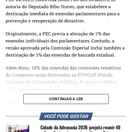
autoria do Deputado Bibo Nunes, que estabelece a
destinação imediata de emendas parlamentares para a
prevenção e recuperação de desastres.
Originalmente, a PEC previa a alocação de 5% das
emendas individuais dos parlamentares. Contudo, a
versão aprovada pela Comissão Especial inclui também a
destinação de 5% das emendas de bancada estadual.
Além disso, 10% das emendas das comissões temáticas
do Congresso serão destinados ao FUNCAP (Fundo
Nacional de Calamidades Públicas, Proteção e Defesa
Civil) para ações preventivas.
CONTINUAR A LER
O autor da proposta destacou que a iniciativa contou com
o apoio unânime de todos os partidos da Casa,
ressaltando que a aprovação desta PEC representa um
VOCÊ PODE GOSTAR
marco histórico na prevenção e recuperação de desastres
Cidade da Advocacia 2026 projeta reunir 40
no Brasil.