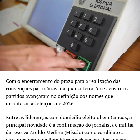
NÃO SE ESQUEÇA
Câmara de Vereadores de Canoas recebe o deputado Luiz
Carlos Busato em grande expediente sobre enchentes
Com o encerramento do prazo para a realização das
convenções partidárias, na quarta-feira, 5 de agosto, os
partidos avançaram na definição dos nomes que
disputarão as eleições de 2026.
Entre as lideranças com domicílio eleitoral em Canoas, a
principal novidade é a confirmação do jornalista e militar
da reserva Aroldo Medina (Missão) como candidato a
vice-presidente da República na chapa encabeçada por