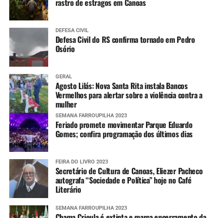
rastro de estragos em Canoas
DEFESA CIVIL
Defesa Civil do RS confirma tornado em Pedro
Osório
GERAL
Agosto Lilás: Nova Santa Rita instala Bancos
Vermelhos para alertar sobre a violência contra a
mulher
SEMANA FARROUPILHA 2023
Feriado promete movimentar Parque Eduardo
Gomes; confira programação dos últimos dias
FEIRA DO LIVRO 2023
Secretário de Cultura de Canoas, Eliezer Pacheco
autografa “Sociedade e Política” hoje no Café
Literário
SEMANA FARROUPILHA 2023
Chama Crioula é extinta e marca encerramento da