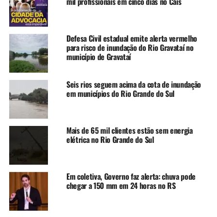
mil profissionais em cinco dias no Cais
Os recursos serão transferidos diretamente para os
governos estaduais e prefeituras, sem a necessidade de
Defesa Civil estadual emite alerta vermelho
apresentação de projetos ou assinatura de convênios com
para risco de inundação do Rio Gravataí no
o governo federal. A fiscalização ficará a cargo dos
município de Gravataí
tribunais de contas estaduais e municipais.
Seis rios seguem acima da cota de inundação
A proposta agora segue para análise no Senado Federal.
em municípios do Rio Grande do Sul
A PEC foi tema do quadro DA REDAÇÃO, do Grupo O
Timoneiro, no canal otPlay TV, no Youtube.
Mais de 65 mil clientes estão sem energia
elétrica no Rio Grande do Sul
Assista ao episódio completo:
Em coletiva, Governo faz alerta: chuva pode
chegar a 150 mm em 24 horas no RS