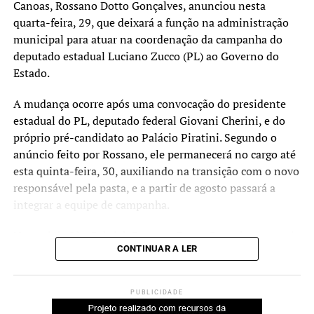
Canoas, Rossano Dotto Gonçalves, anunciou nesta
quarta-feira, 29, que deixará a função na administração
municipal para atuar na coordenação da campanha do
deputado estadual Luciano Zucco (PL) ao Governo do
Estado.
A mudança ocorre após uma convocação do presidente
estadual do PL, deputado federal Giovani Cherini, e do
próprio pré-candidato ao Palácio Piratini. Segundo o
anúncio feito por Rossano, ele permanecerá no cargo até
esta quinta-feira, 30, auxiliando na transição com o novo
responsável pela pasta, e a partir de agosto passará a
integrar a equipe de campanha.
Natural de São Gabriel, Rossano Dotto Gonçalves possui
CONTINUAR A LER
trajetória na gestão pública municipal. Ele foi prefeito do
município por cinco mandatos e também presidiu
associações regionais. Recentemente, coordenou as
PUBLICIDADE
campanhas eleitorais que resultaram nas vitórias para as