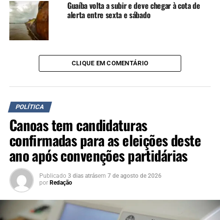
Guaíba volta a subir e deve chegar à cota de
alerta entre sexta e sábado
CLIQUE EM COMENTÁRIO
POLÍTICA
Canoas tem candidaturas
confirmadas para as eleições deste
ano após convenções partidárias
TÓPICOS RELACIONADOS:
BIBO NUNES
CÂMARA DOS DEPUTADOS
EMENDA
ENCHENTE
Publicado
3 dias atrás
em
7 de agosto de 2026
PEC DOS DESASTRES
RIO GRANDE DO SUL
RS
por
Redação
A SEGUIR UP
Jairo Jorge se reúne com governador e pede apoio em R$
394 milhões para Canoas