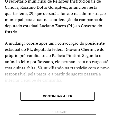
O secretário municipal de Relações Institucionais de
Canoas, Rossano Dotto Gonçalves, anunciou nesta
quarta-feira, 29, que deixará a função na administração
municipal para atuar na coordenação da campanha do
deputado estadual Luciano Zucco (PL) ao Governo do
Estado.
A mudança ocorre após uma convocação do presidente
estadual do PL, deputado federal Giovani Cherini, e do
próprio pré-candidato ao Palácio Piratini. Segundo o
anúncio feito por Rossano, ele permanecerá no cargo até
esta quinta-feira, 30, auxiliando na transição com o novo
responsável pela pasta, e a partir de agosto passará a
integrar a equipe de campanha.
Natural de São Gabriel, Rossano Dotto Gonçalves possui
CONTINUAR A LER
trajetória na gestão pública municipal. Ele foi prefeito do
município por cinco mandatos e também presidiu
associações regionais. Recentemente, coordenou as
PUBLICIDADE