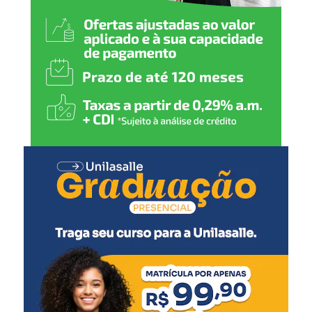
ao Palácio Piratini, o que
vai exigir que eu me afaste
das minhas funções na
Secretaria Municipal de
Relações Institucionais do
governo canoense”,
declarou.
Rossano também agradeceu ao prefeito, ao vice-prefeito
Rodrigo Busato, secretários municipais, vereadores da
base aliada e demais integrantes da administração
municipal pelo período em que esteve na gestão.
A Prefeitura de Canoas ainda não informou oficialmente
quem assumirá a Secretaria Municipal de Relações