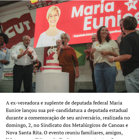
Para deputado federal, o partido com maior presença na
lista é o Republicanos, com cinco nomes: Carlos Gomes,
Cezar Paulo Mossini, Franciane Bayer, Jurandir Maciel e
Odirlei Campiol. A sigla concentra mais da metade das
candidaturas federais anunciadas com domicílio eleitoral
em Canoas, indicando uma estratégia de ampliar sua
representação na Câmara dos Deputados.
Confira os nomes anunciados até o momento, em ordem
alfabética:
Candidato a vice-presidente da República
• Aroldo Medina (Missão)
A ex-vereadora e suplente de deputada federal Maria
Eunice lançou sua pré-candidatura a deputada estadual
Candidatos a deputado estadual
durante a comemoração de seu aniversário, realizada no
• Alexandre Gonçalves (PDT)
domingo, 2, no Sindicato dos Metalúrgicos de Canoas e
• Camila Nunes (PL)
Nova Santa Rita. O evento reuniu familiares, amigos,