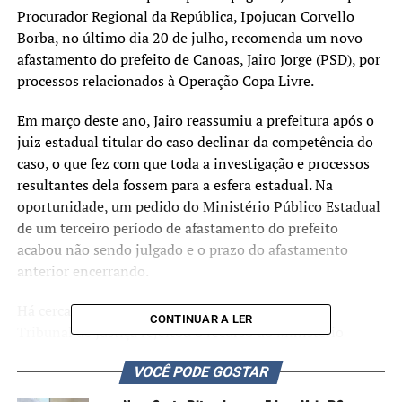
Procurador Regional da República, Ipojucan Corvello
Borba, no último dia 20 de julho, recomenda um novo
afastamento do prefeito de Canoas, Jairo Jorge (PSD), por
processos relacionados à Operação Copa Livre.
Em março deste ano, Jairo reassumiu a prefeitura após o
juiz estadual titular do caso declinar da competência do
caso, o que fez com que toda a investigação e processos
resultantes dela fossem para a esfera estadual. Na
oportunidade, um pedido do Ministério Público Estadual
de um terceiro período de afastamento do prefeito
acabou não sendo julgado e o prazo do afastamento
anterior encerrando.
Há cerca de dois meses, a 4ª Câmara Criminal do
CONTINUAR A LER
Tribunal de Justiça rejeitou o recurso do Ministério
Público contra a decisão monocrática do desembargador
VOCÊ PODE GOSTAR
Newton Brasil de Leão, que determinou a competência
da Justiça Federal para julgar o caso. A sessão virtual, que