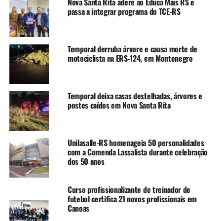
Nova Santa Rita adere ao Educa Mais RS e
teve início no dia 31 de junho, foi concluída após o voto
passa a integrar programa do TCE-RS
dos quatro desembargadores.
Agora, já na esfera federal, o Ministério Público Federal
Temporal derruba árvore e causa morte de
ratificou todos os atos e investigações dos promotores
motociclista na ERS-124, em Montenegro
estaduais desde o início das investigações e reiterou o
pedido para que um novo afastamento seja determinado
pela Justiça, agora federal. Até o fechamento desta edição
Temporal deixa casas destelhadas, árvores e
o juiz do caso ainda não tinha decidido se acata ou não o
postes caídos em Nova Santa Rita
novo pedido.
Operação Copa Livre
Unilasalle-RS homenageia 50 personalidades
com a Comenda Lassalista durante celebração
A Operação Copa Livre tem como foco as suspeitas de
dos 50 anos
contratações irregulares na área da saúde pela prefeitura
de Canoas. Em 31 de março de 2022, Jairo Jorge foi
Curso profissionalizante de treinador de
afastado temporariamente do cargo em decorrência dessa
futebol certifica 21 novos profissionais em
investigação.
Canoas