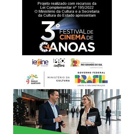
campanhas eleitorais que resultaram nas vitórias para as
prefeituras de São Gabriel e Canoas.
Durante sua atuação como prefeito de São Gabriel,
Rossano esteve à frente de projetos nas áreas de
educação, saúde, habitação e desenvolvimento
econômico. Entre as iniciativas citadas estão a adoção do
Piso Nacional do Magistério, ações de modernização
pedagógica, a criação do Pronto Atendimento 24 Horas,
unidades de saúde e programas habitacionais, além de
medidas voltadas aos setores industrial e do agronegócio.
Em nota publicada nas redes sociais, o ex-secretário
informou que comunicou a decisão ao prefeito de
Canoas, Airton Souza, e que passará a atuar na
coordenação da campanha de Luciano Zucco.
“Estarei fazendo parte da
coordenação da campanha