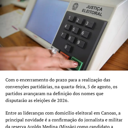
Novo pedido de afastamento
Agora, o MPF emitiu nota ratificando todas as decisões
que deferiram as medidas investigatórias e
assecuratórias, “assim como a manutenção de todas as
medidas cautelares que estão em vigor”. Um eventual
novo afastamento do prefeito iniciaria um novo capítulo
para o vice-prefeito do município, Nedy de Vargas
Marques (Avante), que foi quem assumiu a Prefeitura por
quase um ano durante a ausência de Jairo, com quem
atualmente vive um relacionamento conturbado, além de
Com o encerramento do prazo para a realização das
recentemente ter passado por um processo de pedido de
convenções partidárias, na quarta-feira, 5 de agosto, os
impeachment na Câmara de Vereadores de Canoas que
partidos avançaram na definição dos nomes que
foi arquivado.
disputarão as eleições de 2026.
Prefeito não se manifesta sobre novo
Entre as lideranças com domicílio eleitoral em Canoas, a
principal novidade é a confirmação do jornalista e militar
pedido
da reserva Aroldo Medina (Missão) como candidato a