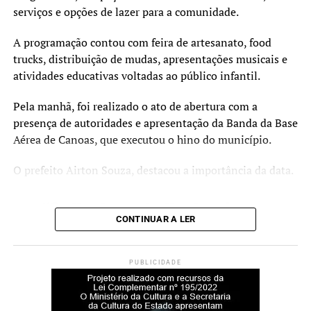
compartilham as suas experiências práticas.
serviços e opções de lazer para a comunidade.
O Curta Fecic é financiado pelo PIC 2023, via Secretaria
A programação contou com feira de artesanato, food
de Cultura e Turismo e Prefeitura de Canoas. A realização
trucks, distribuição de mudas, apresentações musicais e
é da Prosa Filmes, com gestão cultural e produção
atividades educativas voltadas ao público infantil.
executiva da Imago Produtora, apoio do Sesc Canoas e
apoio institucional do Metropolitano RS, Fundacine e
Pela manhã, foi realizado o ato de abertura com a
CurtaENEM.
presença de autoridades e apresentação da Banda da Base
Aérea de Canoas, que executou o hino do município.
Serviço
O prefeito Airton Souza, destacou a importância da data.
O quê: Projeto Curta Fecic (Mostra Estudantil e Painel
Educação)
“O dia do trabalhador é
Quando: 02 de julho, a partir das 14h
CONTINUAR A LER
todos os dias. Mas hoje, de
Onde: Teatro do Sesc Canoas (Av. Guilherme Schell, 5340
– Centro)
modo especial, esta data é
Entrada: Gratuita
PUBLICIDADE
um momento de
Informações: Instagram @festivaldecinemadecanoas
reconhecimento e gratidão