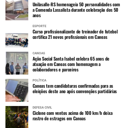
plantinhas que eram da
Unilasalle-RS homenageia 50 personalidades com
a Comenda Lassalista durante celebração dos 50
minha mãe. Encontrei
anos
minhas amigas. Foi muito
ESPORTE
divertido”, diz.
Curso profissionalizante de treinador de futebol
certifica 21 novos profissionais em Canoas
CANOAS
Ação Social Santa Isabel celebra 65 anos de
atuação em Canoas com homenagem a
colaboradores e parceiros
POLÍTICA
Canoas tem candidaturas confirmadas para as
eleições deste ano após convenções partidárias
DEFESA CIVIL
Ciclone com ventos acima de 100 km/h deixa
rastro de estragos em Canoas