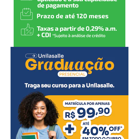
o trabalhador, garantir
direitos e seguir investindo
em políticas públicas que
gerem emprego, renda e
mais qualidade de vida para
todos”, comenta.
O secretário de Cultura e Turismo, Caio Flavio dos
Santos, ressaltou a organização do evento, pensado para
agradar diferentes públicos.
“Todas as secretarias
fizeram muito para que
este evento ocorresse. É
uma festa de integração, de