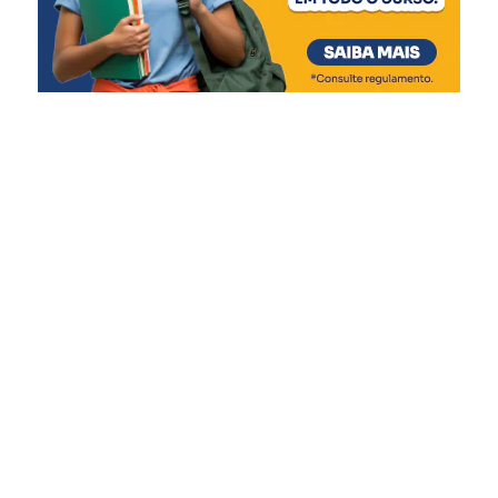
união, onde a gente
pretende fazer com que o
cidadão de Canoas
confraternize e festeje o
Dia do Trabalhador da
melhor forma”, diz.
Moradora do bairro Nossa Senhora das Graças, a
advogada Camila Oliveira Borges, 46, aproveitou a festa
ao lado da filha, Pietra Emanuelly, 7.
“Achei muito legal a
programação, que conta
com atividades para os
adultos e também para as