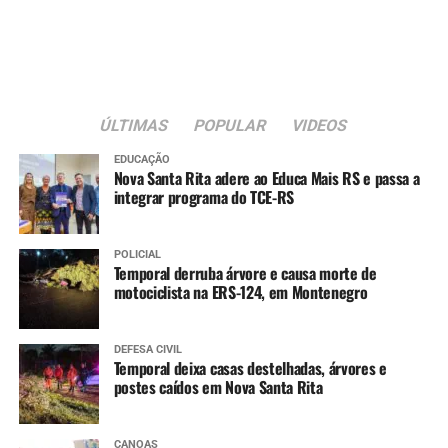
crianças. Gostei muito da
feirinha de artesanato e
minha filha aproveitou
bastante a escolinha de
ÚLTIMAS
POPULAR
VIDEOS
trânsito”, conta.
EDUCAÇÃO
Nova Santa Rita adere ao Educa Mais RS e passa a
integrar programa do TCE-RS
A dona de casa Sônia Gomes Chaves, 68, também
participou do evento.
POLICIAL
Temporal derruba árvore e causa morte de
“Adorei a programação.
motociclista na ERS-124, em Montenegro
Cheguei cedo no parque e
DEFESA CIVIL
fiz aula de dança, ganhei
Temporal deixa casas destelhadas, árvores e
postes caídos em Nova Santa Rita
uma muda de cereja, que
vou plantar junto das
CANOAS