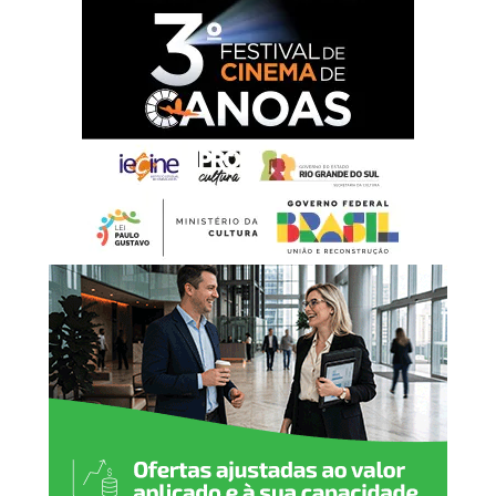
a cada homem e mulher
que, com esforço,
dignidade e dedicação,
constroem diariamente o
desenvolvimento da nossa
cidade. É por meio do
trabalho que fortalecemos
a economia, promovemos a
justiça social e abrimos
caminhos para novas
oportunidades. Neste 1º de
maio, reafirmamos nosso
compromisso em valorizar