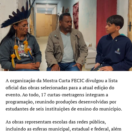
SHEILA COIMBRA – DULAGEM
GABRIELA LAMBERT – DRAG
TRIBO URBANA
DAVID FERREIRA
HÉLBIO RODRIGUES
BETO LIMA
BRUNO MARTINS – MICHAEL JAKSON
JHOW GOULART
Das 17h até 18h
MC BRABINHO E MC XOOC
A organização da Mostra Curta FECIC divulgou a lista
LÉON ROJAS – KING DRAG
oficial das obras selecionadas para a atual edição do
JULIANA RAYKER
evento. Ao todo, 17 curtas-metragens integram a
LOLA BRANDÃO – TOP DRAG
programação, reunindo produções desenvolvidas por
RONY – DANÇA
estudantes de seis instituições de ensino do município.
NIKITA – TOP DRAG
ALINE CASTRO – TRANS- DUBLAGEM
As obras representam escolas das redes pública,
RUDÁ ROVEDA – DUBLAGEM
incluindo as esferas municipal, estadual e federal, além