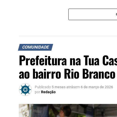
COMUNIDADE
Prefeitura na Tua Ca
ao bairro Rio Branco
Publicado
5 meses atrás
em
6 de março de 2026
por
Redação