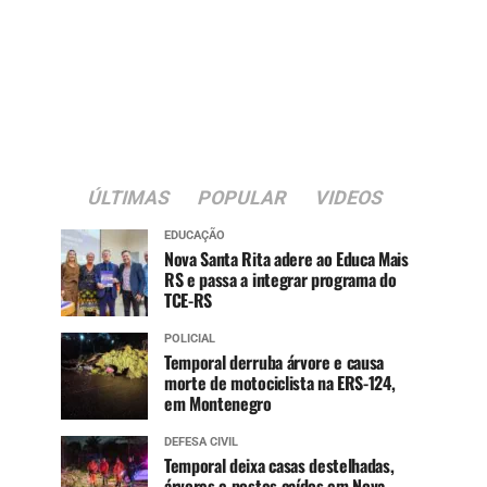
ÚLTIMAS
POPULAR
VIDEOS
EDUCAÇÃO
Nova Santa Rita adere ao Educa Mais
RS e passa a integrar programa do
TCE-RS
POLICIAL
Temporal derruba árvore e causa
morte de motociclista na ERS-124,
em Montenegro
DEFESA CIVIL
Temporal deixa casas destelhadas,
árvores e postes caídos em Nova