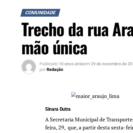
COMUNIDADE
Trecho da rua Ara
mão única
Publicado
10 anos atrás
em
29 de novembro de 20
por
Redação
Sinara Dutra
A Secretaria Municipal de Transport
feira, 29, que, a partir desta sexta-f