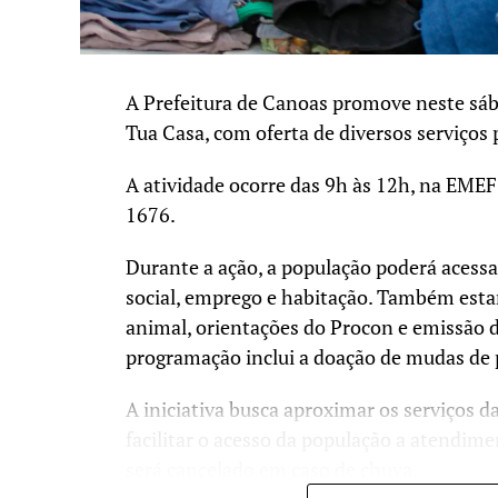
A Prefeitura de Canoas promove neste sáb
Tua Casa, com oferta de diversos serviços
A atividade ocorre das 9h às 12h, na EMEF
1676.
Durante a ação, a população poderá acess
social, emprego e habitação. Também esta
animal, orientações do Procon e emissão 
programação inclui a doação de mudas de p
A iniciativa busca aproximar os serviços 
facilitar o acesso da população a atendime
será cancelado em caso de chuva.