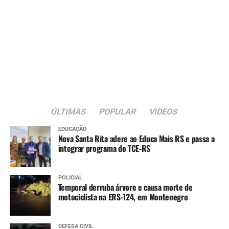
acolhedor, com mais
qualidade nos serviços e
voltado especialmente às
famílias e às crianças”,
declarou.
Moradora do bairro, Ivone Giehl Meurer comemorou o
ÚLTIMAS
POPULAR
VIDEOS
início da obra.
EDUCAÇÃO
Nova Santa Rita adere ao Educa Mais RS e passa a
integrar programa do TCE-RS
“Esse espaço já estava
abandonado antes da
POLICIAL
enchente. Agora, ver que
Temporal derruba árvore e causa morte de
motociclista na ERS-124, em Montenegro
vai ser recuperado é muito
gratificante. As crianças
DEFESA CIVIL