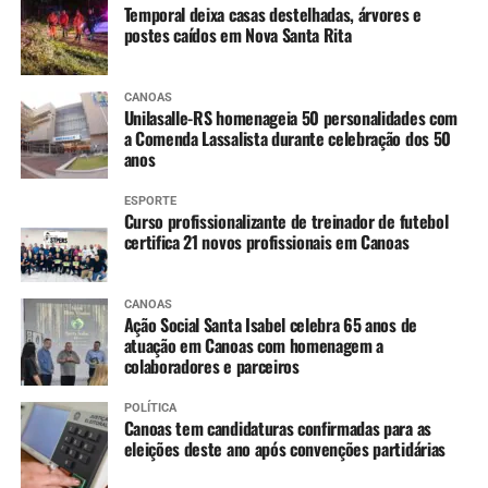
gostam de vir aqui, brincar,
Temporal deixa casas destelhadas, árvores e
postes caídos em Nova Santa Rita
usar a quadra, o campo, a
pista de skate. Isso tudo é
CANOAS
muito importante para a
Unilasalle-RS homenageia 50 personalidades com
a Comenda Lassalista durante celebração dos 50
comunidade,
anos
principalmente para quem
ESPORTE
Curso profissionalizante de treinador de futebol
mora perto”, disse.
certifica 21 novos profissionais em Canoas
CANOAS
Ação Social Santa Isabel celebra 65 anos de
atuação em Canoas com homenagem a
colaboradores e parceiros
POLÍTICA
Canoas tem candidaturas confirmadas para as
eleições deste ano após convenções partidárias