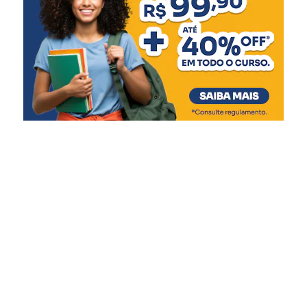
afirmou.
A secretária de Projetos e Captação de Recursos, Daniela
Fontoura, explicou que a reforma do CRAS faz parte de
um conjunto mais amplo de intervenções no complexo.
“Estamos iniciando a
reforma do CRAS Rio
Branco, que foi fortemente
atingido pela enchente, e
seguimos com outros
processos em andamento
para devolver toda a praça
à comunidade. A ideia é
garantir um espaço mais