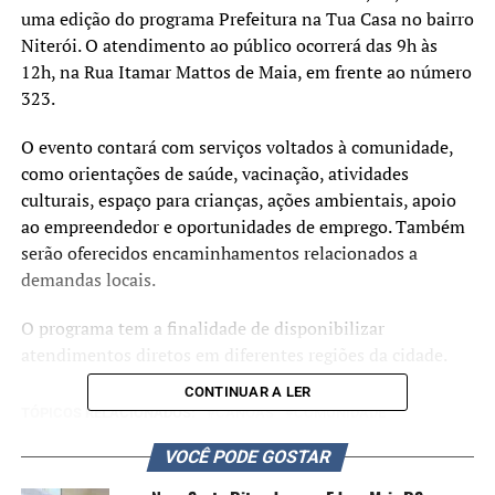
uma edição do programa Prefeitura na Tua Casa no bairro
Niterói. O atendimento ao público ocorrerá das 9h às
12h, na Rua Itamar Mattos de Maia, em frente ao número
323.
O evento contará com serviços voltados à comunidade,
como orientações de saúde, vacinação, atividades
culturais, espaço para crianças, ações ambientais, apoio
ao empreendedor e oportunidades de emprego. Também
serão oferecidos encaminhamentos relacionados a
demandas locais.
O programa tem a finalidade de disponibilizar
atendimentos diretos em diferentes regiões da cidade.
CONTINUAR A LER
TÓPICOS RELACIONADOS:
CANOAS
COMUNIDADE
FEATURED
VOCÊ PODE GOSTAR
A SEGUIR UP
Prefeitura na Tua Casa será neste sábado, 21 de fevereiro,