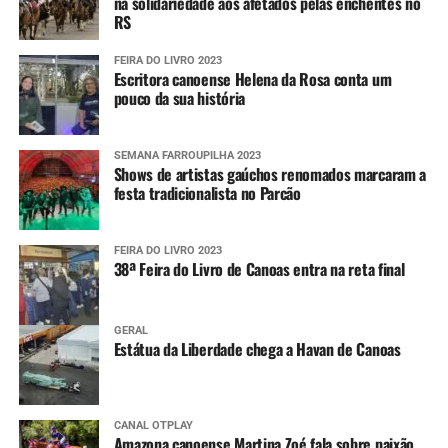
na solidariedade aos afetados pelas enchentes no
RS
FEIRA DO LIVRO 2023
Escritora canoense Helena da Rosa conta um
pouco da sua história
SEMANA FARROUPILHA 2023
Shows de artistas gaúchos renomados marcaram a
festa tradicionalista no Parcão
FEIRA DO LIVRO 2023
38ª Feira do Livro de Canoas entra na reta final
GERAL
Estátua da Liberdade chega a Havan de Canoas
CANAL OTPLAY
Amazona canoense Martina Zoé fala sobre paixão