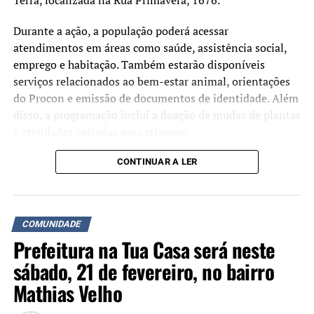
Terra, localizada na Rua Primavera, 1676.
Durante a ação, a população poderá acessar
atendimentos em áreas como saúde, assistência social,
emprego e habitação. Também estarão disponíveis
serviços relacionados ao bem-estar animal, orientações
do Procon e emissão de documentos de identidade. Além
disso, a programação inclui a doação de mudas de plantas
e atividades voltadas para crianças.
A iniciativa busca aproximar os serviços da
CONTINUAR A LER
administração municipal da comunidade e facilitar o
acesso da população a atendimentos públicos. De acordo
com a prefeitura, o evento será cancelado em caso de
COMUNIDADE
chuva.
Prefeitura na Tua Casa será neste
sábado, 21 de fevereiro, no bairro
Mathias Velho