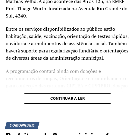
Mathias Velho. A ação acontece das 9h às 12h, na EMEF
Prof. Thiago Würth, localizada na Avenida Rio Grande do
Sul, 4240.
Entre os serviços disponibilizados ao público estão
habitação, saúde, vacinação, orientação de testes rápidos,
ouvidoria e atendimentos de assistência social. Também
haverá suporte para regularização fundiária e orientações
de diversas áreas da administração municipal.
A programação contará ainda com doações e
recebimentos de roupas, Orientação e encaminhamento
para confecção das carteiras CIPTEA e CIPFIBRO, doação
de mudas, banco de oportunidades, coleta de recicláveis,
CONTINUAR A LER
doação de livros, banco de oportunidades. Diversos
outros serviços estarão à disposição da comunidade ao
longo da manhã.
COMUNIDADE