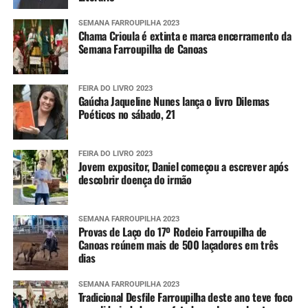
SEMANA FARROUPILHA 2023
Chama Crioula é extinta e marca encerramento da
Semana Farroupilha de Canoas
FEIRA DO LIVRO 2023
Gaúcha Jaqueline Nunes lança o livro Dilemas
Poéticos no sábado, 21
FEIRA DO LIVRO 2023
Jovem expositor, Daniel começou a escrever após
descobrir doença do irmão
SEMANA FARROUPILHA 2023
Provas de Laço do 17º Rodeio Farroupilha de
Canoas reúnem mais de 500 laçadores em três
dias
SEMANA FARROUPILHA 2023
Tradicional Desfile Farroupilha deste ano teve foco