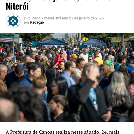
Niterói
Publicado
7 meses atrás
em
23 de janeiro de 2026
por
Redação
A Prefeitura de Canoas realiza neste sábado, 24, mais