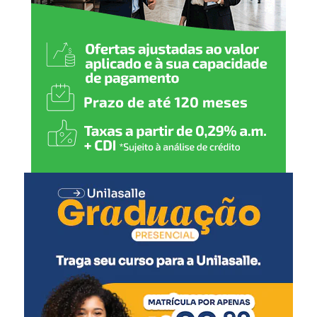
retorna para a comunidade
poder usufruir novamente”,
disse.
O secretário municipal de Assistência Social, Marcio
Freitas, destacou os impactos da enchente no local e a
expectativa da comunidade pela recuperação.
“Esse espaço foi muito
atingido pelos eventos
climáticos e hoje estamos
aqui para comunicar à
sociedade que ele vai ser
recuperado. É um anseio da
comunidade desde 2024”,