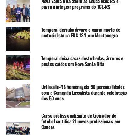
Nova Santa Rita adere ao Educa Mais RS e
no bairro Mathias Velho
passa a integrar programa do TCE-RS
NÃO SE ESQUEÇA
Prefeitura de Canoas inicia reforma do CRAS Rio Branco
após danos da enchente de 2024
Temporal derruba árvore e causa morte de
motociclista na ERS-124, em Montenegro
Temporal deixa casas destelhadas, árvores e
postes caídos em Nova Santa Rita
Unilasalle-RS homenageia 50 personalidades
com a Comenda Lassalista durante celebração
dos 50 anos
Curso profissionalizante de treinador de
futebol certifica 21 novos profissionais em
Canoas