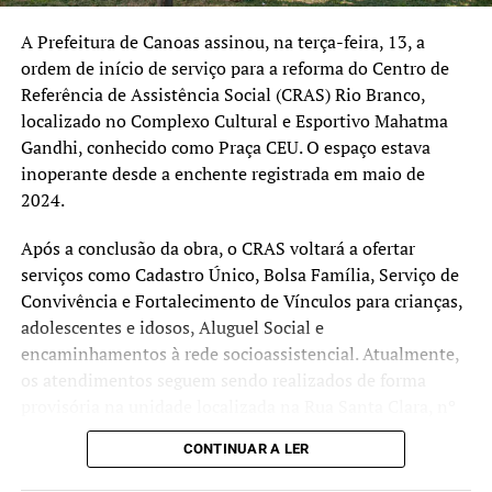
A Prefeitura de Canoas assinou, na terça-feira, 13, a
ordem de início de serviço para a reforma do Centro de
Referência de Assistência Social (CRAS) Rio Branco,
localizado no Complexo Cultural e Esportivo Mahatma
Gandhi, conhecido como Praça CEU. O espaço estava
inoperante desde a enchente registrada em maio de
2024.
Após a conclusão da obra, o CRAS voltará a ofertar
serviços como Cadastro Único, Bolsa Família, Serviço de
Convivência e Fortalecimento de Vínculos para crianças,
adolescentes e idosos, Aluguel Social e
encaminhamentos à rede socioassistencial. Atualmente,
os atendimentos seguem sendo realizados de forma
provisória na unidade localizada na Rua Santa Clara, nº
382, no bairro Rio Branco.
CONTINUAR A LER
A obra integra o processo de recuperação de espaços