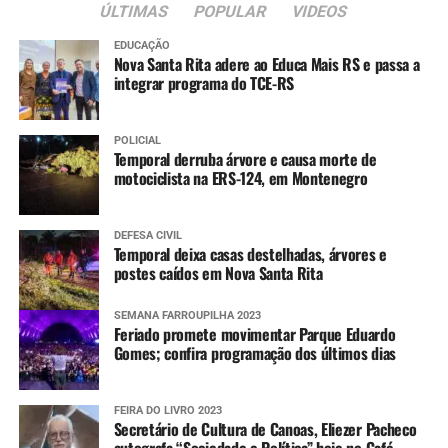
ÚLTIMAS
POPULAR
VIDEOS
EDUCAÇÃO
Nova Santa Rita adere ao Educa Mais RS e passa a
integrar programa do TCE-RS
POLICIAL
Temporal derruba árvore e causa morte de
motociclista na ERS-124, em Montenegro
DEFESA CIVIL
Temporal deixa casas destelhadas, árvores e
postes caídos em Nova Santa Rita
SEMANA FARROUPILHA 2023
Feriado promete movimentar Parque Eduardo
Gomes; confira programação dos últimos dias
FEIRA DO LIVRO 2023
Secretário de Cultura de Canoas, Eliezer Pacheco
autografa “Sociedade e Política” hoje no Café