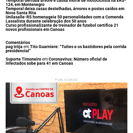
Temporal derruba árvore e causa morte de motociclista na ERS-
124, em Montenegro
Temporal deixa casas destelhadas, árvores e postes caídos em
Nova Santa Rita
Unilasalle-RS homenageia 50 personalidades com a Comenda
Lassalista durante celebração dos 50 anos
Curso profissionalizante de treinador de futebol certifica 21
novos profissionais em Canoas
Comentários
pag tröja
em
Tito Guarniere: “Tuítes e os bastidores pela corrida
presidencial”
Suporte Timoneiro
em
Coronavírus: Número oficial de
infectados sobe para 41 em Canoas
PUBLICIDADE