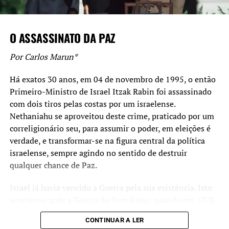
Olegar Lopes”AETC tem nova diretoria”
O ASSASSINATO DA PAZ
Por Carlos Marun*
Há exatos 30 anos, em 04 de novembro de 1995, o então
Primeiro-Ministro de Israel Itzak Rabin foi assassinado
com dois tiros pelas costas por um israelense.
Nethaniahu se aproveitou deste crime, praticado por um
correligionário seu, para assumir o poder, em eleições é
verdade, e transformar-se na figura central da política
israelense, sempre agindo no sentido de destruir
qualquer chance de Paz.
Israel já havia vencido a Guerra pela sua existência. Isto
aconteceu após a Guerra do Yom Kipur, quando em 1978,
nos Acordos de Camp David e sob os olhares de Jiimmy
CONTINUAR A LER
Carter, Anwar Sadat assinou com Menahem Begin um