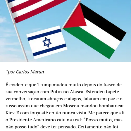
existência de Israel e obtiveram um cronograma de 05
anos para a instalação do Estado da Palestina nas
fronteiras anteriores a Guerra de 1967. Ou seja, pela Paz
os líderes Palestinos aceitaram instalar o seu Estado em
13% da área original da Palestina, ficando 87% do
território para o Estado de Israel.
Havia o temor de uma rejeição popular a proposta.
Mesmo assim, Arafat voltou para a Região e foi eleito
Presidente da Autoridade Nacional Palestina com mais
*por Carlos Marun
de 90% dos votos dos habitantes de Gaza e da
Cisjordânia. Ali este povo provou que, como seus líderes,
É evidente que Trump mudou muito depois do fiasco de
queria a Paz.
sua conversação com Putin no Alasca. Estendeu tapete
vermelho, trocaram abraços e afagos, falaram em paz e o
Já em Israel as coisas aconteceram de forma inversa.
russo assim que chegou em Moscou mandou bombardear
Rabin voltou e encontrou cerrada oposição aos acordos.
Kiev. E com força até então nunca vista. Me parece que ali
Convocou uma manifestação peja Paz, e foi ali
o Presidente Americano caiu na real: “Posso muito, mas
assassinado.
não posso tudo” deve ter pensado. Certamente não foi