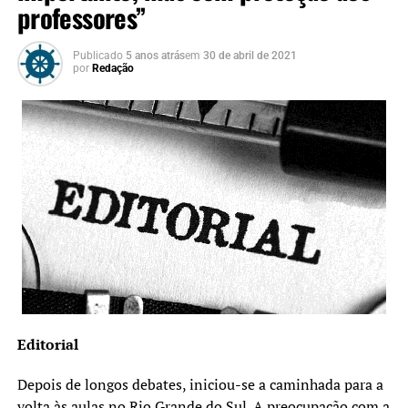
professores”
Publicado
5 anos atrás
em
30 de abril de 2021
por
Redação
Editorial
Depois de longos debates, iniciou-se a caminhada para a
volta às aulas no Rio Grande do Sul. A preocupação com a