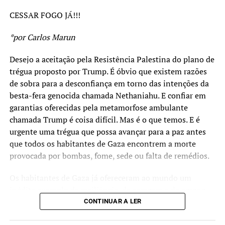
importantes as posições de países como o Brasil e África
CESSAR FOGO JÁ!!!
do Sul que desde o início repudiaram esta resposta
genocida. Foi justa a ordem de prisão emitida pelo
*por Carlos Marun
Tribunal Penal Internacional contra o Primeiro-Ministro
israelense por crime de genocídio. Foram também
Desejo a aceitação pela Resistência Palestina do plano de
importantes os reconhecimentos ao Estado Palestino
trégua proposto por Trump. É óbvio que existem razões
promovidos por vários países há alguns dias, em especial
de sobra para a desconfiança em torno das intenções da
França, Reino Unido e Austrália. Contribuiu muito o
besta-fera genocida chamada Nethaniahu. E confiar em
boicote promovido na ONU por dezenas de países que se
garantias oferecidas pela metamorfose ambulante
retiraram do plenário e deixaram Nethaniahu na ridícula
chamada Trump é coisa difícil. Mas é o que temos. E é
posição de falar para as paredes. Foi louvável a coragem
urgente uma trégua que possa avançar para a paz antes
dos participantes da “Flotilha Humanitária” que partiu
que todos os habitantes de Gaza encontrem a morte
para Gaza e terminou nas prisões de Israel, mas que
provocada por bombas, fome, sede ou falta de remédios.
levou milhões de europeus as ruas em protestos contra o
genocídio. É meritória a ação de todos aqueles que no
Os habitantes de Gaza já ofereceram ao mundo um
mundo pelas mais diversas formas expuseram a sua
inédito exemplo de resiliência, de coragem e de amor a
indignação frente ao que acontecia.
sua terra. Mas agora merecem uma chance de sobreviver.
CONTINUAR A LER
E Nethaniahu já demonstrou que é suficiente mau para
Porém nada é tão importante quanto este novo