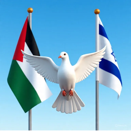
Bibi precisa da guerra para se manter no poder e longe da
*Advogado, Engenheiro e Ex-Ministro de Estado
cadeia. Chegou ao cúmulo de romper unilateralmente um
acordo de cessar-fogo anterior ordenando bombardeios
em Gaza minutos antes de depor para o Judiciário
Israelense em um caso de corrupção. Foi dispensado do
interrogatório porque a “guerra” tinha recomeçado. Vai
fazer de tudo para que este cessar-fogo também não dê
certo.
Ele é um inimigo declarado da Paz. Ao assumir o poder,
em função do assassinato de Rabin, sepultou os Acordos
de Oslo articulados por Bill Clinton, causando inclusive
constrangimento. Não pense Trump que não pode tentar
fazer isto também com ele.
Aí um Trump corajoso e decente, que exija o
cumprimentos dos compromissos que ele avslisou, será
mais do que necessário. É certo que está sendo heróica a
resistência do Povo Palestino. É verdade que foram