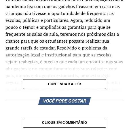
pandemia fez com que os gaúchos ficassem em casa e as
crianças não tivessem oportunidade de frequentar as
escolas, públicas e particulares. Agora, reduzido um
pouco o temor e ampliadas as garantias para que se
frequente as salas de aula, teremos nos próximos dias a
chance para que os estudantes possam realizar sua
grande tarefa de estudar. Resolvido o problema da
autorização legal e institucional para que as escolas
sejam reabertas, é preciso que cada um encontre nas suas
obrigações e no comportamento das suas relações com
pais, alunos e dirigentes estudantis, uma estratégia
segura. Não é possível que se queria somente frequentar
CONTINUAR A LER
as aulas,é necessário que todos estejam preparados para
protegerem suas vidas. Nesse momento da crise
VOCÊ PODE GOSTAR
internacional, o frequentar as aulas não é uma atividade
preliminar, e sim a satisfação de uma sociedade e o
cumprimento das ações sociais de alunos e pais para que
CLIQUE EM COMENTÁRIO
se possa ter uma melhor qualidade de vida de suas