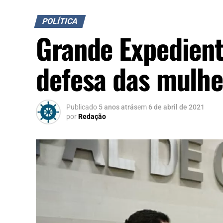
POLÍTICA
Grande Expedient
defesa das mulhe
Publicado
5 anos atrás
em
6 de abril de 2021
por
Redação