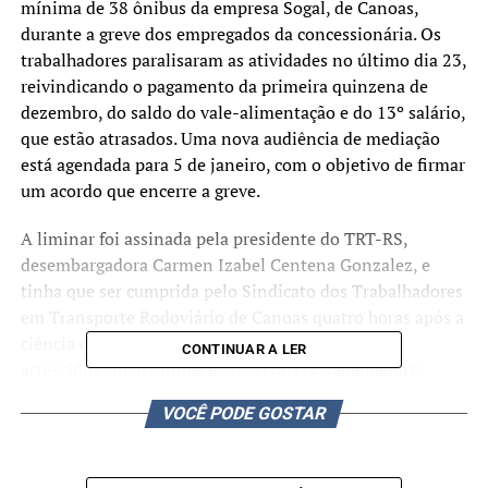
mínima de 38 ônibus da empresa Sogal, de Canoas,
durante a greve dos empregados da concessionária. Os
trabalhadores paralisaram as atividades no último dia 23,
reivindicando o pagamento da primeira quinzena de
dezembro, do saldo do vale-alimentação e do 13º salário,
que estão atrasados. Uma nova audiência de mediação
está agendada para 5 de janeiro, com o objetivo de firmar
um acordo que encerre a greve.
A liminar foi assinada pela presidente do TRT-RS,
desembargadora Carmen Izabel Centena Gonzalez, e
tinha que ser cumprida pelo Sindicato dos Trabalhadores
em Transporte Rodoviário de Canoas quatro horas após a
ciência da decisão. Além dos 38 veículos, foram
CONTINUAR A LER
acrescidos cinco ônibus de reserva. Os trabalhadores
precisarão cumprir 75 tabelas de horários, das quais 22
VOCÊ PODE GOSTAR
deverão ter cobradores e 53 poderão não contar com esse
profissional.