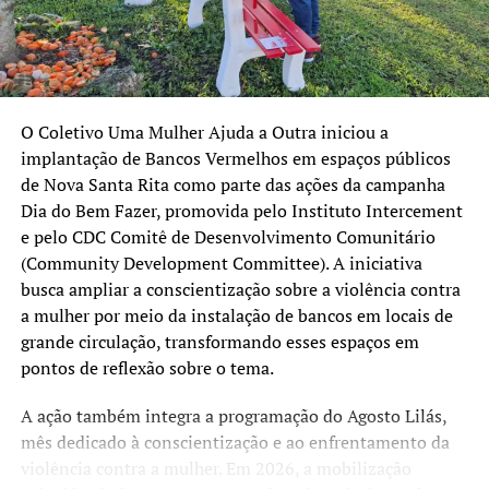
manhã e à tarde. Após uma proposta da empresa e uma
contraproposta do sindicato, não se chegou a um acerto.
O principal entrave foi o pagamento do 13º salário. Os
trabalhadores desejam 60% dessa verba até 30 de
dezembro. A empresa alega não ter condições
O Coletivo Uma Mulher Ajuda a Outra iniciou a
econômicas de arcar com nenhum percentual do 13º até
implantação de Bancos Vermelhos em espaços públicos
o final do ano. Apesar de não ter ocorrido acordo, a Sogal
de Nova Santa Rita como parte das ações da campanha
garantiu o pagamento da primeira quinzena de dezembro
Dia do Bem Fazer, promovida pelo Instituto Intercement
e do vale-alimentação aos trabalhadores, até 31 de
e pelo CDC Comitê de Desenvolvimento Comunitário
dezembro.
(Community Development Committee). A iniciativa
busca ampliar a conscientização sobre a violência contra
Uma próxima audiência de mediação foi agendada para 5
a mulher por meio da instalação de bancos em locais de
de janeiro, às 9h. O prefeito eleito de Canoas, Jairo Jorge,
grande circulação, transformando esses espaços em
será convidado para a reunião. A Sogal afirma ter valores
pontos de reflexão sobre o tema.
a receber do Município, que poderão ser utilizados para a
quitação das verbas trabalhistas em atraso.
A ação também integra a programação do Agosto Lilás,
mês dedicado à conscientização e ao enfrentamento da
Passageiros reclamam da demora
violência contra a mulher. Em 2026, a mobilização