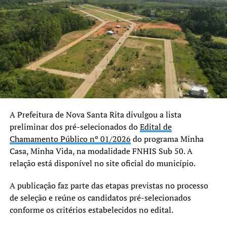
adolescentes com
dignidade, respeito e
segurança. Cada ambiente
foi pensado para
proporcionar conforto e
contribuir para um
atendimento cada vez mais
A Prefeitura de Nova Santa Rita divulgou a lista
preliminar dos pré-selecionados do
Edital de
humanizado, fortalecendo a
Chamamento Público nº 01/2026
do programa Minha
rede de proteção de Nova
Casa, Minha Vida, na modalidade FNHIS Sub 50. A
Santa Rita”, declarou.
relação está disponível no site oficial do município.
A publicação faz parte das etapas previstas no processo
A secretária municipal de Desenvolvimento Social,
de seleção e reúne os candidatos pré-selecionados
Solange Lewandoski Laubine, destacou que a nova sede
conforme os critérios estabelecidos no edital.
oferece melhores condições para o atendimento e para o