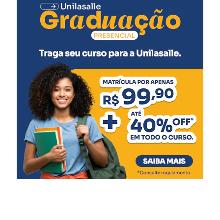
técnica, transparente e
conforme as regras
estabelecidas no edital,
garantindo igualdade de
condições a todos os
participantes”, afirmou.
Os candidatos poderão apresentar recursos nos dias 4 e 5
de agosto, conforme as orientações previstas no edital.
Após esse período, a análise e o julgamento dos recursos
ocorrerão entre os dias 6 e 12 de agosto. A publicação da
lista final dos pré-classificados está prevista para o dia 14
de agosto de 2026.
A lista preliminar, o edital e as demais informações sobre
o processo seletivo estão disponíveis no site oficial da