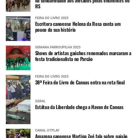
na solidariedade aos afetados pelas enchentes no
RS
FEIRA DO LIVRO 2023
Escritora canoense Helena da Rosa conta um
pouco da sua história
SEMANA FARROUPILHA 2023
Shows de artistas gaúchos renomados marcaram a
festa tradicionalista no Parcão
FEIRA DO LIVRO 2023
38ª Feira do Livro de Canoas entra na reta final
GERAL
Estátua da Liberdade chega a Havan de Canoas
CANAL OTPLAY
Amazona canoense Martina Zoé fala sobre paixão