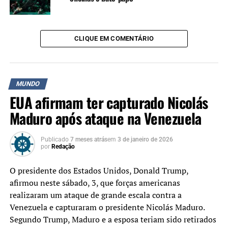
disse.
Na segunda-feira, 30, o grupo chegou a falar que estava
CLIQUE EM COMENTÁRIO
preparado para caso Israel invadisse o território do
Líbano, e no mesmo dia, o primeiro-ministro israelense,
Benjamin Netanyahu, disse que “não há lugar no Oriente
Médio que Israel não possa alcançar” para eliminar seus
MUNDO
inimigos.
EUA afirmam ter capturado Nicolás
Maduro após ataque na Venezuela
Preocupação mundial
Os ataques no Oriente Médio entre Irã, Hezbollah e
Publicado
7 meses atrás
em
3 de janeiro de 2026
Israel preocupam a comunidade internacional. Nesta
por
Redação
terça-feira, 1º de outubro, o Irã – principal rival de Israel
O presidente dos Estados Unidos, Donald Trump,
no Oriente Médio, entrou no conflito e atacou o país de
afirmou neste sábado, 3, que forças americanas
Benjamin Netanyahu.
realizaram um ataque de grande escala contra a
E, diante do risco de uma guerra total, as tensões na
Venezuela e capturaram o presidente Nicolás Maduro.
região tornaram-se no tema central da Assembleia Geral
Segundo Trump, Maduro e a esposa teriam sido retirados