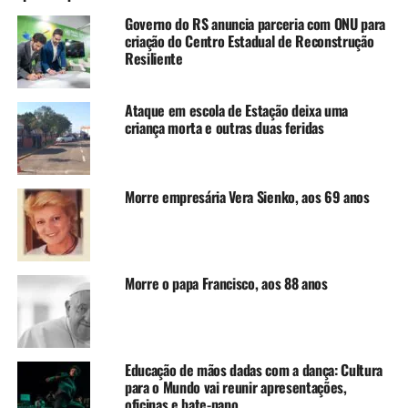
Apesar de anos de tensão e guerras, o clima esquentou na
Governo do RS anuncia parceria com ONU para
semana passada com ataques aéreos de Israel na região
criação do Centro Estadual de Reconstrução
de Beqaa, no sul do Líbano, matando mais de 500
Resiliente
pessoas, além de Hassan Nasrallah, principal liderança
do Hezbollah e o líder do Hamas, Fateh Sherif Abu el-
Ataque em escola de Estação deixa uma
Amin.
criança morta e outras duas feridas
Em um discurso transmitido pela televisão, antes de
morrer, Nasrallah afirmou que o grupo jamais deixaria de
Morre empresária Vera Sienko, aos 69 anos
apoiar Gaza.
“Não importa os sacrifícios,
consequências ou
Morre o papa Francisco, aos 88 anos
possibilidades futuras, a
resistência no Líbano não
deixará de apoiar Gaza”,
Educação de mãos dadas com a dança: Cultura
para o Mundo vai reunir apresentações,
oficinas e bate-papo