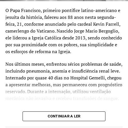
O Papa Francisco, primeiro pontífice latino-americano e
jesuíta da história, faleceu aos 88 anos nesta segunda-
feira, 21, conforme anunciado pelo cardeal Kevin Farrell,
camerlengo do Vaticano. Nascido Jorge Mario Bergoglio,
ele liderou a Igreja Católica desde 2013, sendo conhecido
por sua proximidade com os pobres, sua simplicidade e
os esforços de reforma na Igreja.
Nos últimos meses, enfrentou sérios problemas de saúde,
incluindo pneumonia, anemia e insuficiência renal leve.
Internado por quase 40 dias no Hospital Gemelli, chegou
a apresentar melhoras, mas permaneceu com prognóstico
reservado. Durante a internação, utilizou ventilação
mecânica não invasiva e recebeu transfusões de sangue.
Mesmo debilitado, gravou uma mensagem agradecendo
CONTINUAR A LER
as orações dos fiéis. Sua morte representa uma grande
perda para a Igreja, que agora se despede de um líder