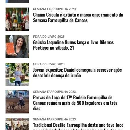
SEMANA FARROUPILHA 2023
Chama Crioula é extinta e marca encerramento da
Semana Farroupilha de Canoas
FEIRA DO LIVRO 2023
Gaúcha Jaqueline Nunes lança o livro Dilemas
Poéticos no sábado, 21
FEIRA DO LIVRO 2023
Jovem expositor, Daniel começou a escrever após
descobrir doença do irmão
SEMANA FARROUPILHA 2023
Provas de Laço do 17º Rodeio Farroupilha de
Canoas reúnem mais de 500 laçadores em três
dias
SEMANA FARROUPILHA 2023
Tradicional Desfile Farroupilha deste ano teve foco