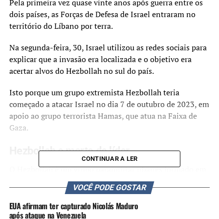
Pela primeira vez quase vinte anos após guerra entre os
dois países, as Forças de Defesa de Israel entraram no
território do Líbano por terra.
Na segunda-feira, 30, Israel utilizou as redes sociais para
explicar que a invasão era localizada e o objetivo era
acertar alvos do Hezbollah no sul do país.
Isto porque um grupo extremista Hezbollah teria
começado a atacar Israel no dia 7 de outubro de 2023, em
apoio ao grupo terrorista Hamas, que atua na Faixa de
Gaza.
Hezbollah e morte de líder
CONTINUAR A LER
O Hezbollah é um grupo paramilitar libanês formado em
1980 em meio aos conflitos do Líbano com o país
VOCÊ PODE GOSTAR
vizinho, que começaram quando o Estado de Israel foi
fundado, em 1947.
EUA afirmam ter capturado Nicolás Maduro
após ataque na Venezuela