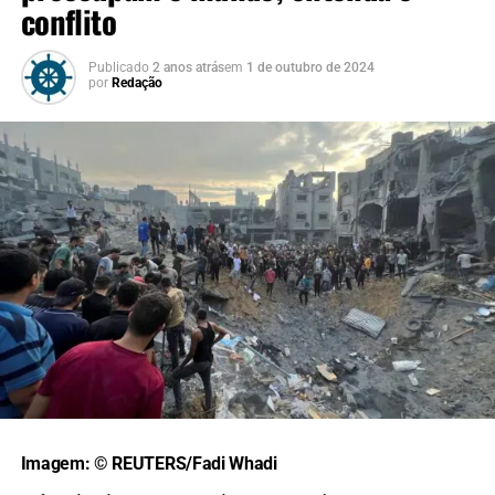
conflito
Publicado
2 anos atrás
em
1 de outubro de 2024
por
Redação
Imagem: © REUTERS/Fadi Whadi