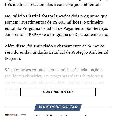
três medidas relacionadas à conservação ambiental.
No Palácio Piratini, foram lançados dois programas que
somam investimentos de R$ 303 milhões: o primeiro
edital do Programa Estadual de Pagamento por Serviços
Ambientais (PEPSA) e o Programa de Desassoreamento.
Além disso, foi anunciado o chamamento de 56 novos
servidores da Fundação Estadual de Proteção Ambiental
(Fepam).
São três ações voltadas para a mitigação, adaptação e
resiliência climática. Os programas visam fortalecer a
conservação da biodiversidade e a gestão dos recursos
naturais no Rio Grande do Sul. Ao mesmo tempo, a
CONTINUAR A LER
convocação para a Fepam visa recompor o quadro
funcional da fundação e reforçar sua estrutura.
VOCÊ PODE GOSTAR
O evento também contou com o governador, Eduardo