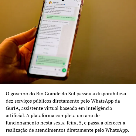
reconstrução, adaptação e resiliência climática do Estado
que busca planejar, coordenar e executar ações para
enfrentar as consequências sociais, econômicas e
ambientais da enchente histórica. Com isso, chega a R$
1,49 bilhão o total de investimentos por meio do plano.
De natureza transversal, o Programa de Desassoreamento
será coordenado pela Sema e pela Sedur.
A iniciativa será implementada em dois eixos principais:
o eixo 1, que trata de pequenos recursos hídricos, e o 2,
que foca em recursos hídricos de médio e grande porte. O
aporte de R$ 300 milhões será destinado para projetos do
O governo do Rio Grande do Sul passou a disponibilizar
eixo 1, que envolve a cooperação entre Estado e
dez serviços públicos diretamente pelo WhatsApp da
municípios. Já o eixo 2 contará com ações diretas por
GurIA, assistente virtual baseada em inteligência
parte do Estado.
artificial. A plataforma completa um ano de
funcionamento nesta sexta-feira, 5, e passa a oferecer a
As prefeituras interessadas poderão pleitear recursos
realização de atendimentos diretamente pelo WhatsApp.
mediante o cadastramento de projetos, com prioridade