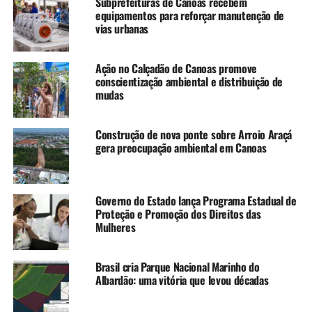
Subprefeituras de Canoas recebem
Leite, e os titulares das secretarias do Meio Ambiente
equipamentos para reforçar manutenção de
(Sema) e de Desenvolvimento Urbano e Metropolitano
vias urbanas
(Sedur), Marjorie Kauffmann e Rafael Mallmann. O ato é
parte das celebrações dos 25 anos da Sema.
Ação no Calçadão de Canoas promove
conscientização ambiental e distribuição de
“O pagamento por Serviços Ambientais é uma
mudas
ferramenta para apoiar a proteção ao meio ambiente, que
cria as condições para a proteção integral das unidades
Construção de nova ponte sobre Arroio Araçá
de conservação de domínio privado. O Estado apoiará os
gera preocupação ambiental em Canoas
proprietários dessas reservas a fim de garantir sua
preservação contínua”, disse Marjorie.
Governo do Estado lança Programa Estadual de
“Construiremos políticas públicas em conjunto com os
Proteção e Promoção dos Direitos das
municípios. O Estado vai viabilizar essa ampla operação
Mulheres
de desassoreamento dos rios, apoiando, sobretudo,
municípios em estado de calamidade e em situação de
Brasil cria Parque Nacional Marinho do
emergência”, explicou Mallmann.
Albardão: uma vitória que levou décadas
Em relação ao concurso, as provas – para os níveis médio,