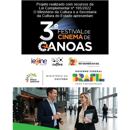
Risco de Desastres e chefe do UNDRR, e Nahuel Arenas-
García, chefe do UNDRR para as Américas e o Caribe. O
ato contou com a participação dos secretários do Meio
Ambiente e Infraestrutura, Marjorie Kauffmann, e da
Reconstrução Gaúcha, Pedro Capeluppi.
Painel na ONU
A divulgação da parceria aconteceu durante o evento
oficial das Nações Unidas “Resposta à Emergência
Climática no Rio Grande do Sul (2024): Lições
Operacionais para uma Ação Humanitária e de
Desenvolvimento Inclusiva”, que teve como tema central
a tragédia de 2024 e a resposta integrada.
O governador Eduardo Leite apresentou os números da
maior tragédia climática do Estado e os investimentos do
Rio Grande do Sul que superam os R$ 260 milhões na
criação do Centro Estadual de Gestão Integrada de Riscos