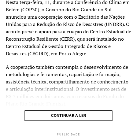
Nesta terça-feira, 11, durante a Conferência do Clima em
tradicionais. Mais informações estarão disponíveis
Segundo o governo estadual, novos serviços deverão ser
Belém (COP30), o Governo do Rio Grande do Sul
no
Portal de Atendimento da Receita Estadual
.
incorporados à plataforma nos próximos meses.
anunciou uma cooperação com o Escritório das Nações
Unidas para a Redução do Risco de Desastres (UNDRR). O
Lançada em junho de 2025, a GurIA foi criada para
acordo prevê o apoio para a criação do Centro Estadual de
orientar cidadãos sobre serviços públicos estaduais por
Reconstrução Resiliente (CERR), que será instalado no
meio do portal rs.gov.br e do WhatsApp. Com as novas
Centro Estadual de Gestão Integrada de Riscos e
funcionalidades, a ferramenta passa a permitir também a
Desastres (CEGIRD), em Porto Alegre.
execução de determinados serviços diretamente pela
conversa no aplicativo.
A cooperação também contempla o desenvolvimento de
metodologias e ferramentas, capacitação e formação,
assistência técnica, compartilhamento de conhecimento
e articulação interinstitucional. O investimento será de
R$ 7 milhões em dois anos, com recursos do Fundo do
Plano Rio Grande (Funrigs).
CONTINUAR A LER
O anúncio ocorreu no Pavilhão ONU Brasil entre o
governador Eduardo Leite, Kamal Kishore, representante
especial do secretário-geral da ONU para a Redução do
PUBLICIDADE