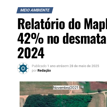
MEIO AMBIENTE
Relatório do Ma
42% no desmata
2024
Publicado
1 ano atrás
em
28 de maio de 2025
por
Redação