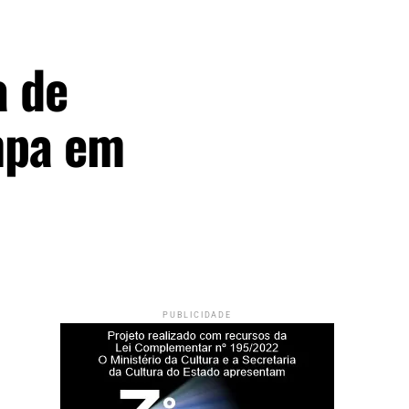
a de
mpa em
PUBLICIDADE