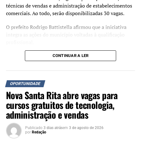
técnicas de vendas e administração de estabelecimentos
comerciais. Ao todo, serão disponibilizadas 30 vagas.
O prefeito Rodrigo Battistella afirmou que a iniciativa
integra as ações do município voltadas à qualificação
profissional.
CONTINUAR A LER
“O Capacita Nova Santa
Rita foi criado para
aproximar a população das
OPORTUNIDADE
oportunidades do mercado
Nova Santa Rita abre vagas para
de trabalho. Investir na
cursos gratuitos de tecnologia,
qualificação profissional é
administração e vendas
investir no futuro das
Publicado
3 dias atrás
em
3 de agosto de 2026
pessoas e no
por
Redação