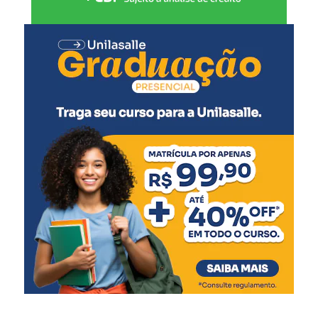
da capacitação.
“Hoje o WhatsApp é uma
das principais plataformas
de vendas do país. Trazer
um especialista do nível do
Ricardo Lemos para
compartilhar estratégias
práticas é oferecer aos
nossos empreendedores
conhecimento atualizado e
aplicável, capaz de gerar
resultados imediatos nos
seus negócios.”