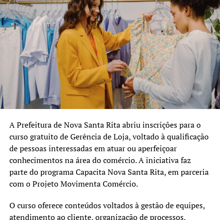
ao auxílio-transporte por meio do TEU Bilhete Escolar.
As inscrições devem ser feitas exclusivamente pela
plataforma CIEE Conjuntos até o dia 26 de junho.
TÓPICOS RELACIONADOS:
CANOAS
EMPREGO
ESTÁGIO
FEATURED
OPORTUNIDADE
A SEGUIR UP
Nova Santa Rita abre inscrições para cursos gratuitos de
qualificação profissional
A Prefeitura de Nova Santa Rita abriu inscrições para o
NÃO SE ESQUEÇA
CIEE-RS inicia a semana com vagas de estágio em diversas
curso gratuito de Gerência de Loja, voltado à qualificação
áreas e bolsas que podem chegar a R$ 2 mil
de pessoas interessadas em atuar ou aperfeiçoar
conhecimentos na área do comércio. A iniciativa faz
parte do programa Capacita Nova Santa Rita, em parceria
com o Projeto Movimenta Comércio.
O curso oferece conteúdos voltados à gestão de equipes,
atendimento ao cliente, organização de processos,