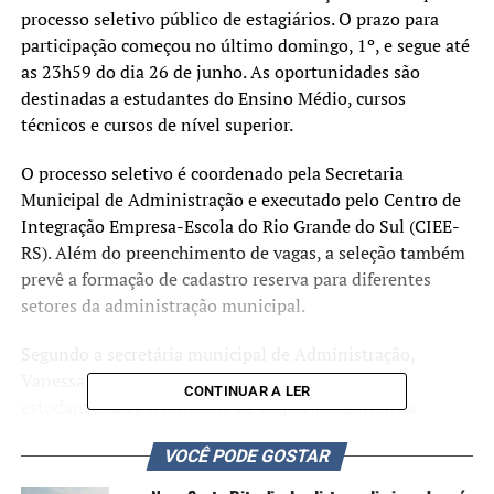
processo seletivo público de estagiários. O prazo para
participação começou no último domingo, 1º, e segue até
as 23h59 do dia 26 de junho. As oportunidades são
destinadas a estudantes do Ensino Médio, cursos
técnicos e cursos de nível superior.
O processo seletivo é coordenado pela Secretaria
Municipal de Administração e executado pelo Centro de
Integração Empresa-Escola do Rio Grande do Sul (CIEE-
RS). Além do preenchimento de vagas, a seleção também
prevê a formação de cadastro reserva para diferentes
setores da administração municipal.
Segundo a secretária municipal de Administração,
Vanessa Fraga da Rocha, o programa oferece aos
CONTINUAR A LER
estudantes a oportunidade de adquirir experiência
profissional durante a formação acadêmica.
VOCÊ PODE GOSTAR