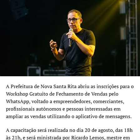
Nova Santa Rita. O
disponíveis, será realizado um sorteio para definir os
participantes.
conhecimento transforma
vidas, gera emprego, renda
e fortalece o
desenvolvimento do nosso
município. O Projeto
Movimenta Comércio é
mais uma importante ação
para preparar nossa
A Prefeitura de Nova Santa Rita abriu as inscrições para o
Workshop Gratuito de Fechamento de Vendas pelo
população para as
WhatsApp, voltado a empreendedores, comerciantes,
oportunidades do mercado
profissionais autônomos e pessoas interessadas em
de trabalho.”
ampliar as vendas utilizando o aplicativo de mensagens.
A capacitação será realizada no dia 20 de agosto, das 18h
O secretário de Desenvolvimento Econômico e Inovação,
às 21h, e será ministrada por Ricardo Lemos, mestre em