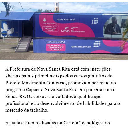
fortalecimento da nossa
economia, preparando
trabalhadores e
empreendedores para um
comércio cada vez mais
competitivo”, disse.
O secretário de Desenvolvimento Econômico e Inovação,
A Prefeitura de Nova Santa Rita está com inscrições
Rodrigo Feijó, destacou a proposta da formação.
abertas para a primeira etapa dos cursos gratuitos do
Projeto Movimenta Comércio, promovido por meio do
“A gestão eficiente é um
programa Capacita Nova Santa Rita em parceria com o
diferencial para qualquer
Senac-RS. Os cursos são voltados à qualificação
profissional e ao desenvolvimento de habilidades para o
empreendimento. Com esse
mercado de trabalho.
curso, queremos oferecer
As aulas serão realizadas na Carreta Tecnológica do
conhecimento prático e