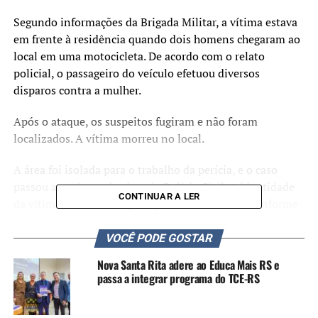
Segundo informações da Brigada Militar, a vítima estava
em frente à residência quando dois homens chegaram ao
local em uma motocicleta. De acordo com o relato
policial, o passageiro do veículo efetuou diversos
disparos contra a mulher.
Após o ataque, os suspeitos fugiram e não foram
localizados. A vítima morreu no local.
A área foi isolada para o trabalho da perícia, e o caso
passou a ser investigado pela Polícia Civil. A identidade
CONTINUAR A LER
da vítima não foi divulgada pelas autoridades. Conforme
informações da polícia, ela não possuía antecedentes
criminais.
VOCÊ PODE GOSTAR
Nova Santa Rita adere ao Educa Mais RS e
Até o momento, não há informações sobre a identidade
passa a integrar programa do TCE-RS
dos suspeitos nem sobre a motivação do homicídio. A
Polícia Civil realiza diligências para esclarecer as