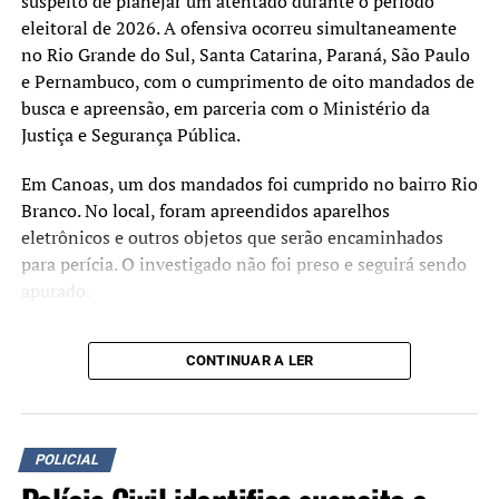
suspeito de planejar um atentado durante o período
eleitoral de 2026. A ofensiva ocorreu simultaneamente
no Rio Grande do Sul, Santa Catarina, Paraná, São Paulo
e Pernambuco, com o cumprimento de oito mandados de
busca e apreensão, em parceria com o Ministério da
Justiça e Segurança Pública.
Em Canoas, um dos mandados foi cumprido no bairro Rio
Branco. No local, foram apreendidos aparelhos
eletrônicos e outros objetos que serão encaminhados
para perícia. O investigado não foi preso e seguirá sendo
apurado.
A ação no município foi realizada pela Delegacia de
CONTINUAR A LER
Repressão às Ações Criminosas Organizadas (Draco) de
Canoas, em apoio à investigação conduzida pela Polícia
Civil do Distrito Federal.
POLICIAL
Segundo a Polícia Civil, as investigações apontam que
integrantes do grupo discutiam a possibilidade de