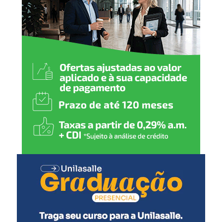
todas as circunstâncias da ocorrência.
Em cumprimento ao artigo 143 do Estatuto da Criança e
do Adolescente (ECA), a identidade da vítima é
preservada e não serão divulgadas informações que
possam permitir sua identificação.
A Polícia Civil orienta que informações sobre crimes
envolvendo crianças e adolescentes podem ser
repassadas de forma anônima à Delegacia de Proteção à
Criança e ao Adolescente (DPCA) de Canoas. As
denúncias podem ser feitas pelo WhatsApp (51) 98459-
0259 ou pela linha direta (51) 3425-9056.