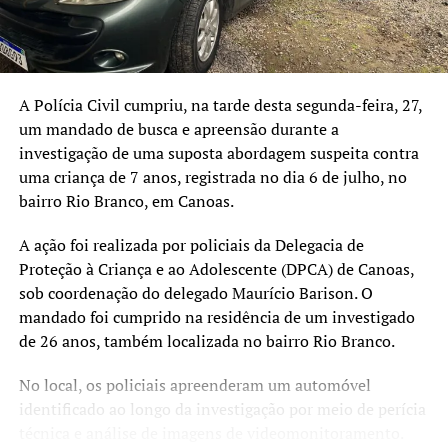
Segundo a Polícia Civil, os suspeitos têm entre 19 e 31
anos e são investigados, em tese, pelos crimes de
associação criminosa, incitação ao crime, apologia de
A Polícia Civil cumpriu, na tarde desta segunda-feira, 27,
crime ou criminoso e infrações previstas na legislação
um mandado de busca e apreensão durante a
antirracismo. Até o momento, os fatos não foram
investigação de uma suposta abordagem suspeita contra
enquadrados na Lei de Terrorismo. A responsabilização
uma criança de 7 anos, registrada no dia 6 de julho, no
individual dependerá da análise pericial do material
bairro Rio Branco, em Canoas.
apreendido e da conclusão do inquérito.
A ação foi realizada por policiais da Delegacia de
Proteção à Criança e ao Adolescente (DPCA) de Canoas,
sob coordenação do delegado Maurício Barison. O
mandado foi cumprido na residência de um investigado
de 26 anos, também localizada no bairro Rio Branco.
No local, os policiais apreenderam um automóvel
identificado ao longo da investigação por meio de perícia
técnica e análise de imagens de videomonitoramento.