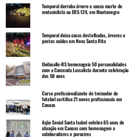
circunstâncias do crime e identificar os responsáveis pelo
Temporal derruba árvore e causa morte de
ataque.
motociclista na ERS-124, em Montenegro
TÓPICOS RELACIONADOS:
CANOAS
FEATURED
HOMICÍDIO
Temporal deixa casas destelhadas, árvores e
A SEGUIR UP
postes caídos em Nova Santa Rita
Dois homens são mortos a tiros e mulher fica ferida
durante ataque a tiros em Canoas
NÃO SE ESQUEÇA
Operação Penhor prende 20 suspeitos e mira esquema de
Unilasalle-RS homenageia 50 personalidades
com a Comenda Lassalista durante celebração
tráfico de armas na Região Metropolitana
dos 50 anos
Curso profissionalizante de treinador de
futebol certifica 21 novos profissionais em
Canoas
Ação Social Santa Isabel celebra 65 anos de
atuação em Canoas com homenagem a
colaboradores e parceiros