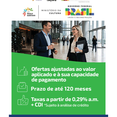
Ainda segundo a Polícia Civil, a identificação do suspeito
foi possível após exame pericial de imagens realizado por
peritos do Instituto-Geral de Perícias (IGP-RS). As
investigações seguem em andamento para esclarecer
todas as circunstâncias da ocorrência.
Em cumprimento ao artigo 143 do Estatuto da Criança e
do Adolescente (ECA), a identidade da vítima é
preservada e não serão divulgadas informações que
possam permitir sua identificação.
A Polícia Civil orienta que informações sobre crimes
envolvendo crianças e adolescentes podem ser
repassadas de forma anônima à Delegacia de Proteção à
Criança e ao Adolescente (DPCA) de Canoas. As
denúncias podem ser feitas pelo WhatsApp (51) 98459-
0259 ou pela linha direta (51) 3425-9056.