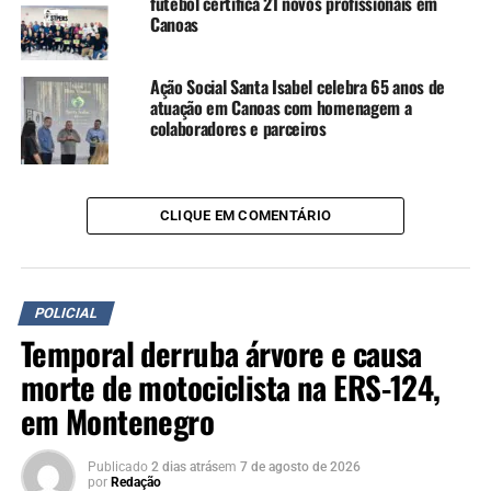
futebol certifica 21 novos profissionais em
investigação, o grupo também utilizava operadores
Canoas
financeiros, empresas e terceiros para ocultar a origem
dos recursos obtidos com as atividades ilegais.
Ação Social Santa Isabel celebra 65 anos de
atuação em Canoas com homenagem a
“As apurações
colaboradores e parceiros
demonstraram que o grupo
utilizava operadores
CLIQUE EM COMENTÁRIO
financeiros, interpostas
pessoas e empresas
formalmente constituídas
POLICIAL
para ocultar e dissimular
Temporal derruba árvore e causa
valores provenientes das
morte de motociclista na ERS-124,
atividades ilícitas,
em Montenegro
evidenciando uma estrutura
Publicado
2 dias atrás
em
7 de agosto de 2026
por
Redação