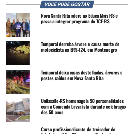
VOCÊ PODE GOSTAR
principalmente em Porto Alegre, Gravataí, Cachoeirinha
e Cidreira. Até o momento, 20 pessoas foram presas.
Nova Santa Rita adere ao Educa Mais RS e
Também foram apreendidos R$ 30 mil em dinheiro, oito
passa a integrar programa do TCE-RS
veículos, uma moto aquática e três armas de fogo.
As investigações começaram após informações sobre a
Temporal derruba árvore e causa morte de
atuação de suspeitos envolvidos no comércio clandestino
motociclista na ERS-124, em Montenegro
de armas na Região Metropolitana, especialmente em
Cachoeirinha e Gravataí.
Temporal deixa casas destelhadas, árvores e
De acordo com a polícia, as apurações identificaram uma
postes caídos em Nova Santa Rita
estrutura criminosa organizada, com divisão de funções
entre os integrantes, responsável pela aquisição,
armazenamento, transporte e negociação de armas e
Unilasalle-RS homenageia 50 personalidades
munições. O material seria destinado ao abastecimento
com a Comenda Lassalista durante celebração
de uma organização criminosa com atuação na região do
dos 50 anos
Vale dos Sinos.
Curso profissionalizante de treinador de
Conforme o delegado Wesley Lopes, responsável pela