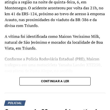
atingiu a região na noite de quinta-feira, 6, em
Montenegro. O acidente aconteceu por volta das 21h, no
km 41 da ERS-124, próximo ao trevo de acesso à empresa
Arauto, nas proximidades do viaduto da BR-386 e da
divisa com Triunfo.
A vítima foi identificada como Maicon Veríssimo Milk,
natural de São Jerônimo e morador da localidade de Boa
Vista, em Triunfo.
Conforme a Polícia Rodoviária Estadual (PRE), Maicon
trafegava em uma motocicleta Yamaha Lander XTZ250,
com placas de Porto Alegre, no sentido
Montenegro/Triunfo, quando uma árvore, que seria um
CONTINUAR A LER
eucalipto de grande porte, caiu sobre a pista e atingiu o
veículo em razão dos fortes ventos provocados pelo
temporal.
POLICIAL
Equipes do Corpo de Bombeiros Militar atenderam a