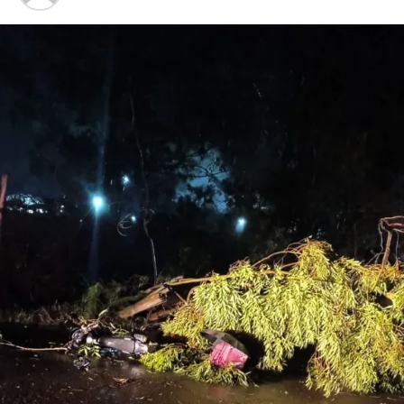
voltada à lavagem de
capitais e à manutenção
financeira da organização
criminosa”, afirmou.
O nome da operação faz referência a um diálogo
interceptado durante as investigações. Segundo a Polícia
Civil, uma das lideranças do grupo demonstrou
insatisfação com a cobrança de valores relacionados ao
penhor de uma arma de fogo entre integrantes da própria
organização, evidenciando a circulação clandestina de
armamentos.
As diligências seguem em andamento para localizar
investigados considerados foragidos, além de aprofundar
a análise patrimonial e financeira dos envolvidos.
Para o delegado Wesley Lopes, a investigação revelou não