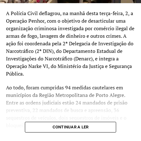
A Polícia Civil deflagrou, na manhã desta terça-feira, 2, a
Operação Penhor, com o objetivo de desarticular uma
organização criminosa investigada por comércio ilegal de
armas de fogo, lavagem de dinheiro e outros crimes. A
ação foi coordenada pela 2ª Delegacia de Investigação do
Narcotráfico (2ª DIN), do Departamento Estadual de
Investigações do Narcotráfico (Denarc), e integra a
Operação Narke VI, do Ministério da Justiça e Segurança
Pública.
Ao todo, foram cumpridas 94 medidas cautelares em
municípios da Região Metropolitana de Porto Alegre.
Entre as ordens judiciais estão 24 mandados de prisão
preventiva, 22 mandados de busca e apreensão, 36
sequestros de veículos, dois sequestros de imóveis e o
bloqueio de dez contas bancárias.
CONTINUAR A LER
Segundo a Polícia Civil, a organização investigada atuava