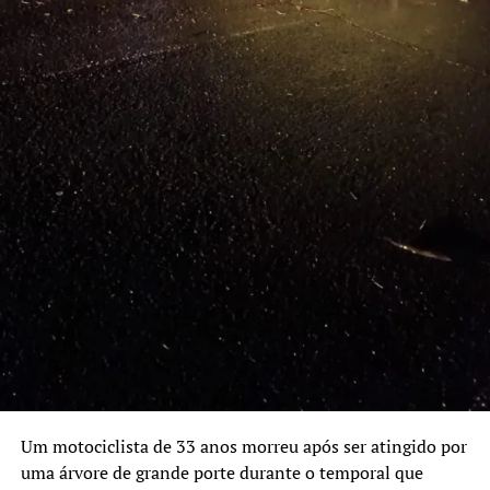
apenas a atuação do grupo no comércio ilegal de armas,
mas também mecanismos estruturados de ocultação de
patrimônio e lavagem de dinheiro. Segundo ele, as
medidas de bloqueio e sequestro de bens têm como
objetivo enfraquecer a capacidade financeira e
operacional da organização criminosa.
TÓPICOS RELACIONADOS:
CANOAS
FEATURED
OPERAÇÃO
PORTO ALEGRE
A SEGUIR UP
Mulher de 27 anos é morta a tiros em frente de casa em
Santo Ângelo
NÃO SE ESQUEÇA
Homem é preso após agredir companheira e ameaçar
guardas municipais em Estância Velha
Um motociclista de 33 anos morreu após ser atingido por
uma árvore de grande porte durante o temporal que