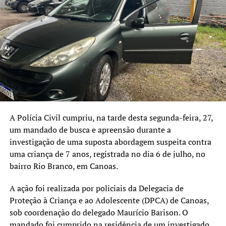
buscam esclarecer a natureza dessas comunicações e
verificar se houve planejamento de ações criminosas.
A investigação teve início após a análise de um relatório
técnico elaborado pelo Ciberlab, laboratório vinculado ao
Ministério da Justiça e Segurança Pública.
Segundo a Polícia Civil, os suspeitos têm entre 19 e 31
anos e são investigados, em tese, pelos crimes de
associação criminosa, incitação ao crime, apologia de
A Polícia Civil cumpriu, na tarde desta segunda-feira, 27,
crime ou criminoso e infrações previstas na legislação
um mandado de busca e apreensão durante a
antirracismo. Até o momento, os fatos não foram
investigação de uma suposta abordagem suspeita contra
enquadrados na Lei de Terrorismo. A responsabilização
uma criança de 7 anos, registrada no dia 6 de julho, no
individual dependerá da análise pericial do material
bairro Rio Branco, em Canoas.
apreendido e da conclusão do inquérito.
A ação foi realizada por policiais da Delegacia de
Proteção à Criança e ao Adolescente (DPCA) de Canoas,
sob coordenação do delegado Maurício Barison. O
mandado foi cumprido na residência de um investigado