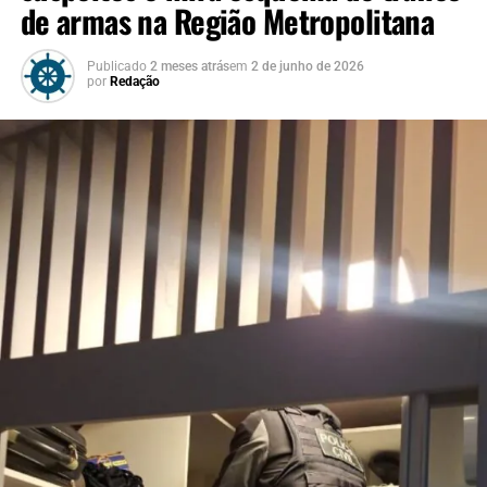
de armas na Região Metropolitana
Publicado
2 meses atrás
em
2 de junho de 2026
por
Redação