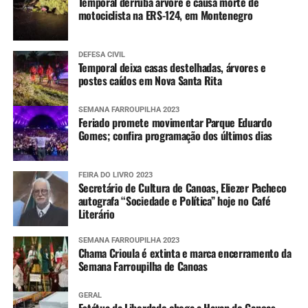
Temporal derruba árvore e causa morte de
motociclista na ERS-124, em Montenegro
DEFESA CIVIL
Temporal deixa casas destelhadas, árvores e
postes caídos em Nova Santa Rita
SEMANA FARROUPILHA 2023
Feriado promete movimentar Parque Eduardo
Gomes; confira programação dos últimos dias
FEIRA DO LIVRO 2023
Secretário de Cultura de Canoas, Eliezer Pacheco
autografa “Sociedade e Política” hoje no Café
Literário
SEMANA FARROUPILHA 2023
Chama Crioula é extinta e marca encerramento da
Semana Farroupilha de Canoas
GERAL
Estátua da Liberdade chega a Havan de Canoas