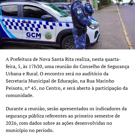
acompanharem as próximas fases do processo.
“É importante destacar que
esta é uma lista preliminar
de pré-selecionados. Ainda
existe o período destinado
à apresentação e análise de
A Prefeitura de Nova Santa Rita realiza, nesta quarta-
recursos antes da
feira, 5, às 17h30, uma reunião do Conselho de Segurança
Urbana e Rural. O encontro será no auditório da
publicação da relação final.
Secretaria Municipal de Educação, na Rua Marinho
Todo o processo está sendo
Peixoto, nº 45, no Centro, e será aberto à participação da
comunidade.
conduzido de forma
técnica, transparente e
Durante a reunião, serão apresentados os indicadores da
conforme as regras
segurança pública referentes ao primeiro semestre de
2026, com dados sobre as ações desenvolvidas no
estabelecidas no edital,
município no período.