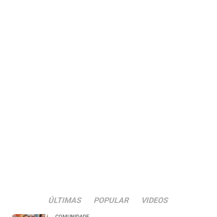
Para participar, os consumidores devem realizar compras
em estabelecimentos de Nova Santa Rita, solicitar a
inclusão do CPF na nota fiscal e cadastrar os cupons de
acordo com as regras estabelecidas no regulamento da
campanha.
ÚLTIMAS
POPULAR
VIDEOS
COMUNIDADE