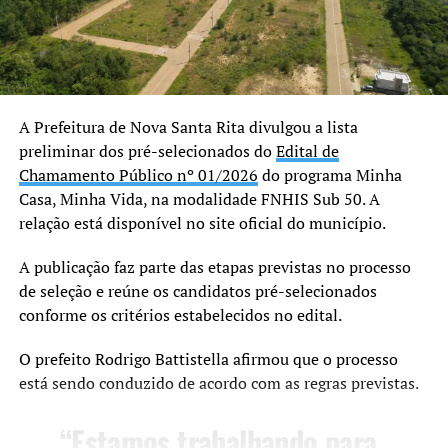
TÓPICOS RELACIONADOS:
A SEGUIR UP
Atividades esportivas são retomadas no Estação Cidadania
e no Centro Olímpico Municipal
A Prefeitura de Nova Santa Rita divulgou a lista
preliminar dos pré-selecionados do
Edital de
NÃO SE ESQUEÇA
Joarez Piccinini arrecada 55 toneladas de alimentos no dia
Chamamento Público nº 01/2026
do programa Minha
do seu aniversário
Casa, Minha Vida, na modalidade FNHIS Sub 50. A
relação está disponível no site oficial do município.
A publicação faz parte das etapas previstas no processo
de seleção e reúne os candidatos pré-selecionados
conforme os critérios estabelecidos no edital.
O prefeito Rodrigo Battistella afirmou que o processo
está sendo conduzido de acordo com as regras previstas.
“Estamos trabalhando para