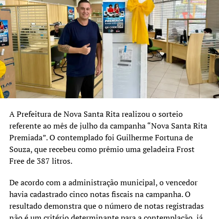
representa mais um passo
importante para
consolidarmos políticas
públicas eficientes, sempre
com transparência e
diálogo com a população”,
afirmou.
A Prefeitura de Nova Santa Rita realizou o sorteio
referente ao mês de julho da campanha “Nova Santa Rita
O secretário municipal de Segurança Pública, Moacir
Premiada”. O contemplado foi Guilherme Fortuna de
Godoi, destacou que a reunião também será um espaço
Souza, que recebeu como prêmio uma geladeira Frost
para apresentar os resultados do primeiro semestre e
Free de 387 litros.
discutir as ações previstas para os próximos anos.
De acordo com a administração municipal, o vencedor
“O Conselho de Segurança é
havia cadastrado cinco notas fiscais na campanha. O
um espaço de diálogo e
resultado demonstra que o número de notas registradas
não é um critério determinante para a contemplação, já