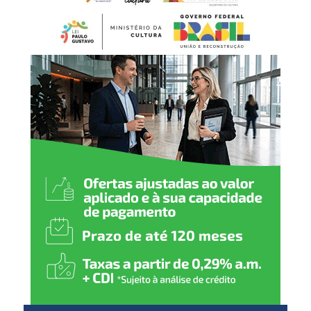
emissão de notas fiscais e
ainda recompensa quem
prestigia as empresas do
município. E o sorteio deste
mês mostra que todos têm
chances de ganhar. Basta
participar e pedir o CPF na
nota”, disse.
O secretário de Desenvolvimento Econômico e Inovação,
Rodrigo Feijó, destacou que o resultado do sorteio reforça
que a quantidade de notas cadastradas não garante maior
possibilidade de contemplação.
“O exemplo do Guilherme