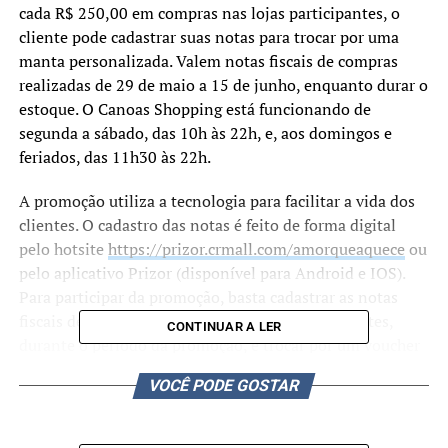
cada R$ 250,00 em compras nas lojas participantes, o
cliente pode cadastrar suas notas para trocar por uma
manta personalizada. Valem notas fiscais de compras
realizadas de 29 de maio a 15 de junho, enquanto durar o
estoque. O Canoas Shopping está funcionando de
segunda a sábado, das 10h às 22h, e, aos domingos e
feriados, das 11h30 às 22h.
A promoção utiliza a tecnologia para facilitar a vida dos
clientes. O cadastro das notas é feito de forma digital
pelo hotsite
https://prizor.crmall.com/amorqueaquece
ou
pelo aplicativo Prizor (disponível para Android e IOS).
Para participar da promoção, basta cadastrar as notas
fiscais de compras realizadas nas lojas participantes,
CONTINUAR A LER
durante o período da promoção, e trocar por um voucher
para a retirada de uma manta personalizada. O limite é
VOCÊ PODE GOSTAR
de 2 mantas por CPF.
A retirada das mantas deve ser feita na Central de