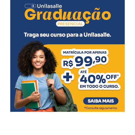
demonstra que não é
preciso cadastrar centenas
de notas para ser
contemplado. Com apenas
cinco notas fiscais ele foi o
grande vencedor do mês.
Por isso, nossa orientação
é que todos peçam o CPF
na nota e façam o
cadastro”, afirmou.
Segundo a prefeitura, novos sorteios serão realizados ao
longo do ano. Entre os próximos prêmios previstos estão
um fogão de quatro bocas e um tablet. Ao final da
campanha, haverá ainda o sorteio de um automóvel 0 km.