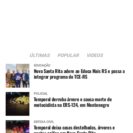
Meningocócica ACWY (dose única)
Tríplice viral (1ª dose)
15 meses
:
Tríplice bacteriana – DTP (1ª dose reforço)
ÚLTIMAS
POPULAR
VIDEOS
Pólio (1ª dose reforço)
Tríplice viral (2ª dose)
EDUCAÇÃO
Nova Santa Rita adere ao Educa Mais RS e passa a
integrar programa do TCE-RS
Varicela (1ª dose)
Hepatite A (1ª dose)
POLICIAL
Temporal derruba árvore e causa morte de
4 anos
:
motociclista na ERS-124, em Montenegro
Tríplice bacteriana – DTP (2ª dose reforço)
Pólio (2ª dose reforço)
DEFESA CIVIL
Temporal deixa casas destelhadas, árvores e
postes caídos em Nova Santa Rita