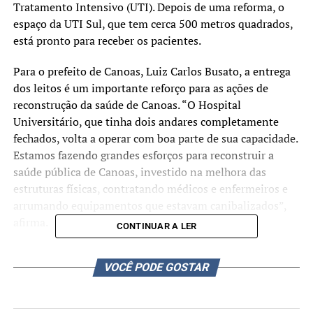
Tratamento Intensivo (UTI). Depois de uma reforma, o
espaço da UTI Sul, que tem cerca 500 metros quadrados,
está pronto para receber os pacientes.
Para o prefeito de Canoas, Luiz Carlos Busato, a entrega
dos leitos é um importante reforço para as ações de
reconstrução da saúde de Canoas. “O Hospital
Universitário, que tinha dois andares completamente
fechados, volta a operar com boa parte de sua capacidade.
Estamos fazendo grandes esforços para reconstruir a
saúde pública de Canoas, investido na melhora das
estruturas físicas, contratando médicos e enfermeiros e
arrumando equipamentos que estavam canibalizados”,
afirma.
CONTINUAR A LER
Atualmente, o Hospital Universitário conta com 20 leitos
VOCÊ PODE GOSTAR
em UTI. Após a inauguração, esse número cresce 50%,
chegando aos 30 leitos. Nas próximas três semanas, a UTI
Pós-Operatório também passará por melhorias. Os