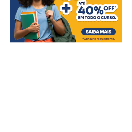
6 meses
:
Pentavalente (3ª dose)
Pólio (3ª dose)
Influenza
Covid-19 (1ª dose)
7 meses
:
Covid-19 (2ª dose)
9 meses
:
Covid-19 (3ª dose)
Febre amarela (dose única)
12 meses
:
Pneumocócica (reforço)