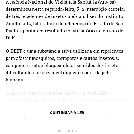
A Agência Nacional de Vigilância Sanitária (Anvisa)
Pneumocócica: 96%
determinou nesta segunda-feira, 3, a interdição cautelar
de três repelentes de insetos após análises do Instituto
Tríplice Viral: 95%
Adolfo Lutz, laboratório de referência do Estado de São
HPV e sarampo recebem atenção especial
Paulo, apontarem resultado insatisfatório no ensaio de
DEET.
Além da atualização das vacinas de rotina, a campanha
também reforça a importância da imunização contra o
O DEET é uma substância ativa utilizada em repelentes
HPV e o sarampo.
para afastar mosquitos, carrapatos e outros insetos. O
componente atua bloqueando os sentidos dos insetos,
O prazo da estratégia extraordinária de vacinação contra
dificultando que eles identifiquem o odor da pele
o HPV foi ampliado até 31 de dezembro de 2026 para
humana.
adolescentes de 15 a 19 anos que ainda não receberam a
dose. A vacina protege contra infecções pelo vírus HPV,
A medida impede temporariamente a fabricação,
responsável por diversos tipos de câncer, incluindo o
comercialização, distribuição, uso ou funcionamento dos
câncer do colo do útero.
produtos afetados até a conclusão das investigações e a
CONTINUAR A LER
adequação às normas sanitárias.
O Ministério da Saúde também orienta a população a
conferir a carteira de vacinação contra o sarampo após a
Os produtos e lotes interditados são:
confirmação, em julho, de casos da doença em São Paulo
PUBLICIDADE