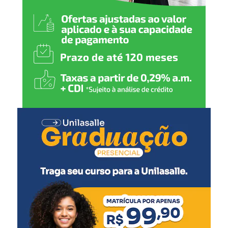
Pneumocócica (1ª dose)
Rotavírus (1ª dose)
3 meses
:
Meningocócica C (1ª dose)
4 meses
:
Pentavalente (2ª dose)
Pólio (2ª dose)
Pneumocócica (2ª dose)
Rotavírus (2ª dose)
5 meses
:
Meningocócica C (2ª dose)