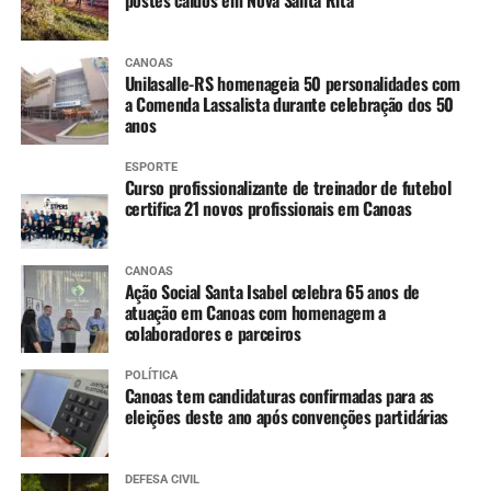
A partir dos 7 anos
:
Difteria e Tétano –
dT
(3 doses, conforme histórico
CANOAS
Unilasalle-RS homenageia 50 personalidades com
vacinal)
a Comenda Lassalista durante celebração dos 50
anos
9 a 14 anos
:
ESPORTE
HPV (dose única)
Curso profissionalizante de treinador de futebol
certifica 21 novos profissionais em Canoas
10 a 14 anos
:
CANOAS
Dengue (2 doses, com intervalo de 3 meses entre
Ação Social Santa Isabel celebra 65 anos de
as doses)
atuação em Canoas com homenagem a
colaboradores e parceiros
11 a 14 anos
:
POLÍTICA
Canoas tem candidaturas confirmadas para as
Meningo ACWY (dose única)
eleições deste ano após convenções partidárias
DEFESA CIVIL