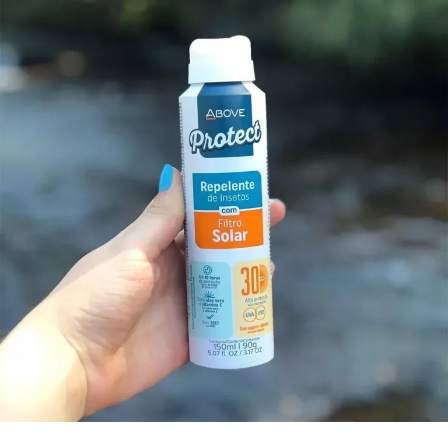
O Dia D de Mobilização Social está previsto para 22 de
agosto. A realização das atividades nessa data ficará a
critério de cada município, conforme o planejamento das
secretarias municipais de Saúde.
Cobertura vacinal
O Calendário Nacional de Vacinação oferece
gratuitamente cerca de 20 vacinas para crianças e
adolescentes. Embora alguns imunizantes já tenham
alcançado a meta estabelecida pelo Ministério da Saúde,
outros ainda apresentam índices abaixo dos 95%
recomendados.
No Rio Grande do Sul, as coberturas registradas em 2025
foram:
Pentavalente: 91%
Poliomielite: 91%