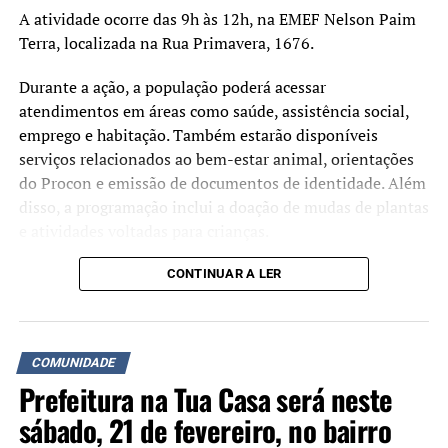
A atividade ocorre das 9h às 12h, na EMEF Nelson Paim
Terra, localizada na Rua Primavera, 1676.
Durante a ação, a população poderá acessar
atendimentos em áreas como saúde, assistência social,
emprego e habitação. Também estarão disponíveis
serviços relacionados ao bem-estar animal, orientações
do Procon e emissão de documentos de identidade. Além
disso, a programação inclui a doação de mudas de plantas
e atividades voltadas para crianças.
A iniciativa busca aproximar os serviços da
CONTINUAR A LER
administração municipal da comunidade e facilitar o
acesso da população a atendimentos públicos. De acordo
com a prefeitura, o evento será cancelado em caso de
COMUNIDADE
chuva.
Prefeitura na Tua Casa será neste
sábado, 21 de fevereiro, no bairro