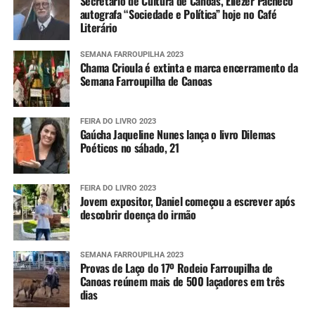
Secretário de Cultura de Canoas, Eliezer Pacheco
autografa “Sociedade e Política” hoje no Café
Literário
SEMANA FARROUPILHA 2023
Chama Crioula é extinta e marca encerramento da
Semana Farroupilha de Canoas
FEIRA DO LIVRO 2023
Gaúcha Jaqueline Nunes lança o livro Dilemas
Poéticos no sábado, 21
FEIRA DO LIVRO 2023
Jovem expositor, Daniel começou a escrever após
descobrir doença do irmão
SEMANA FARROUPILHA 2023
Provas de Laço do 17º Rodeio Farroupilha de
Canoas reúnem mais de 500 laçadores em três
dias