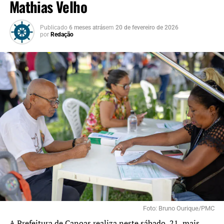
Mathias Velho
Publicado
6 meses atrás
em
20 de fevereiro de 2026
por
Redação
Foto: Bruno Ourique/PMC
A Prefeitura de Canoas realiza neste sábado, 21, mais