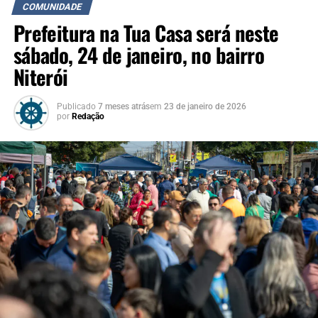
COMUNIDADE
Prefeitura na Tua Casa será neste
sábado, 24 de janeiro, no bairro
Niterói
Publicado
7 meses atrás
em
23 de janeiro de 2026
por
Redação