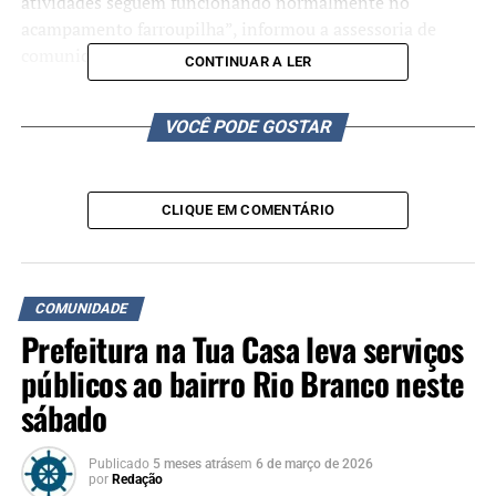
atividades seguem funcionando normalmente no
acampamento farroupilha”, informou a assessoria de
comunicação da Prefeitura.
CONTINUAR A LER
O acampamento da Semana Farroupilha ocorre até o dia
VOCÊ PODE GOSTAR
20 de setembro no Parque Eduardo Gomes.
CLIQUE EM COMENTÁRIO
TÓPICOS RELACIONADOS:
A SEGUIR UP
Direção do Sinpro/RS é reconduzida para mais três anos
COMUNIDADE
de gestão
Prefeitura na Tua Casa leva serviços
NÃO SE ESQUEÇA
públicos ao bairro Rio Branco neste
Marinha abre concurso para Corpo Auxiliar de Praças com
165 vagas
sábado
Publicado
5 meses atrás
em
6 de março de 2026
por
Redação