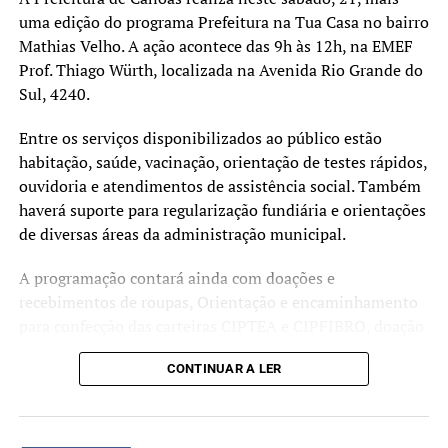
uma edição do programa Prefeitura na Tua Casa no bairro
Mathias Velho. A ação acontece das 9h às 12h, na EMEF
Prof. Thiago Würth, localizada na Avenida Rio Grande do
Sul, 4240.
Entre os serviços disponibilizados ao público estão
habitação, saúde, vacinação, orientação de testes rápidos,
ouvidoria e atendimentos de assistência social. Também
haverá suporte para regularização fundiária e orientações
de diversas áreas da administração municipal.
A programação contará ainda com doações e
recebimentos de roupas, Orientação e encaminhamento
para confecção das carteiras CIPTEA e CIPFIBRO, doação
de mudas, banco de oportunidades, coleta de recicláveis,
CONTINUAR A LER
doação de livros, banco de oportunidades. Diversos
outros serviços estarão à disposição da comunidade ao
longo da manhã.