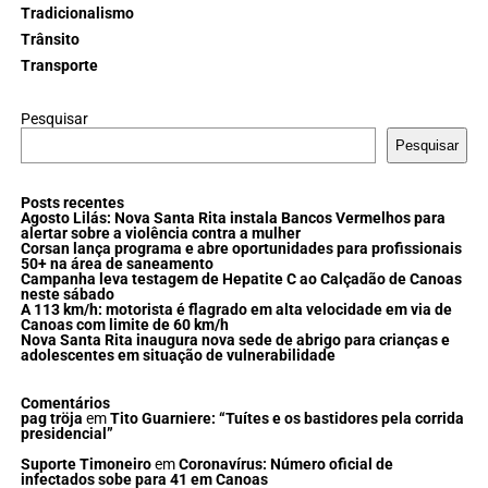
Tradicionalismo
Trânsito
Transporte
Pesquisar
Pesquisar
Posts recentes
Agosto Lilás: Nova Santa Rita instala Bancos Vermelhos para
alertar sobre a violência contra a mulher
Corsan lança programa e abre oportunidades para profissionais
50+ na área de saneamento
Campanha leva testagem de Hepatite C ao Calçadão de Canoas
neste sábado
A 113 km/h: motorista é flagrado em alta velocidade em via de
Canoas com limite de 60 km/h
Nova Santa Rita inaugura nova sede de abrigo para crianças e
adolescentes em situação de vulnerabilidade
Comentários
pag tröja
em
Tito Guarniere: “Tuítes e os bastidores pela corrida
presidencial”
Suporte Timoneiro
em
Coronavírus: Número oficial de
infectados sobe para 41 em Canoas