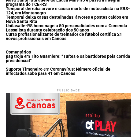
Nova Santa Rita adere ao Educa Mais RS e passa a integrar
programa do TCE-RS
Temporal derruba árvore e causa morte de motociclista na ERS-
124, em Montenegro
Temporal deixa casas destelhadas, árvores e postes caídos em
Nova Santa Rita
Unilasalle-RS homenageia 50 personalidades com a Comenda
Lassalista durante celebração dos 50 anos
Curso profissionalizante de treinador de futebol certifica 21
novos profissionais em Canoas
Comentários
pag tröja
em
Tito Guarniere: “Tuítes e os bastidores pela corrida
presidencial”
Suporte Timoneiro
em
Coronavírus: Número oficial de
infectados sobe para 41 em Canoas
PUBLICIDADE