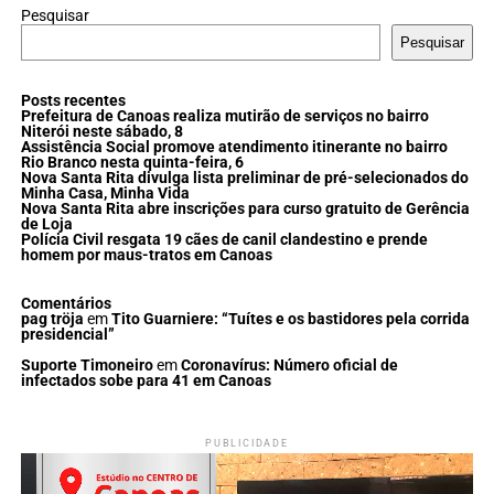
Pesquisar
Pesquisar
Posts recentes
Prefeitura de Canoas realiza mutirão de serviços no bairro
Niterói neste sábado, 8
Assistência Social promove atendimento itinerante no bairro
Rio Branco nesta quinta-feira, 6
Nova Santa Rita divulga lista preliminar de pré-selecionados do
Minha Casa, Minha Vida
Nova Santa Rita abre inscrições para curso gratuito de Gerência
de Loja
Polícia Civil resgata 19 cães de canil clandestino e prende
homem por maus-tratos em Canoas
Comentários
pag tröja
em
Tito Guarniere: “Tuítes e os bastidores pela corrida
presidencial”
Suporte Timoneiro
em
Coronavírus: Número oficial de
infectados sobe para 41 em Canoas
PUBLICIDADE