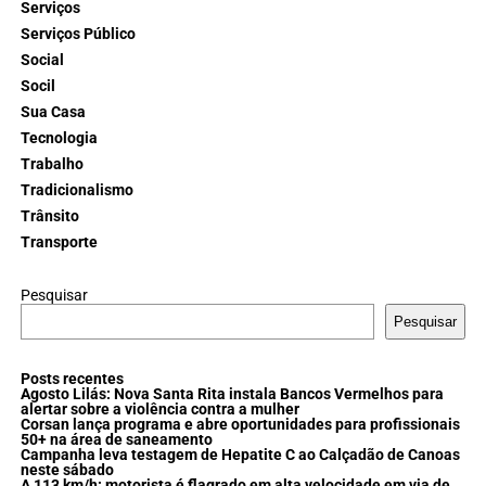
Serviços
Serviços Público
Social
Socil
Sua Casa
Tecnologia
Trabalho
Tradicionalismo
Trânsito
Transporte
Pesquisar
Pesquisar
Posts recentes
Agosto Lilás: Nova Santa Rita instala Bancos Vermelhos para
alertar sobre a violência contra a mulher
Corsan lança programa e abre oportunidades para profissionais
50+ na área de saneamento
Campanha leva testagem de Hepatite C ao Calçadão de Canoas
neste sábado
A 113 km/h: motorista é flagrado em alta velocidade em via de