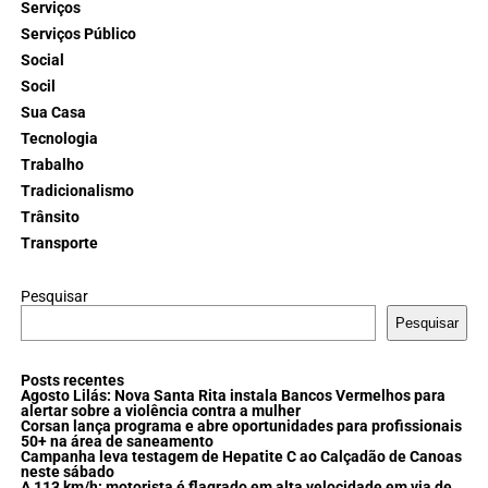
Serviços
Serviços Público
Social
Socil
Sua Casa
Tecnologia
Trabalho
Tradicionalismo
Trânsito
Transporte
Pesquisar
Pesquisar
Posts recentes
Agosto Lilás: Nova Santa Rita instala Bancos Vermelhos para
alertar sobre a violência contra a mulher
Corsan lança programa e abre oportunidades para profissionais
50+ na área de saneamento
Campanha leva testagem de Hepatite C ao Calçadão de Canoas
neste sábado
A 113 km/h: motorista é flagrado em alta velocidade em via de