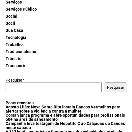
Serviços
Serviços Público
Social
Socil
Sua Casa
Tecnologia
Trabalho
Tradicionalismo
Trânsito
Transporte
Pesquisar
Pesquisar
Posts recentes
Agosto Lilás: Nova Santa Rita instala Bancos Vermelhos para
alertar sobre a violência contra a mulher
Corsan lança programa e abre oportunidades para profissionais
50+ na área de saneamento
Campanha leva testagem de Hepatite C ao Calçadão de Canoas
neste sábado
A 113 km/h: motorista é flagrado em alta velocidade em via de